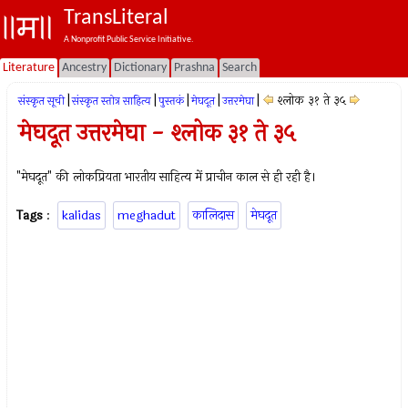
TransLiteral
A Nonprofit Public Service Initiative.
Literature
Ancestry
Dictionary
Prashna
Search
|
|
|
|
|
श्लोक ३१ ते ३५
संस्कृत सूची
संस्कृत स्तोत्र साहित्य
पुस्तकं
मेघदूत
उत्तरमेघा
मेघदूत उत्तरमेघा - श्लोक ३१ ते ३५
"मेघदूत" की लोकप्रियता भारतीय साहित्य में प्राचीन काल से ही रही है।
Tags
:
kalidas
meghadut
कालिदास
मेघदूत