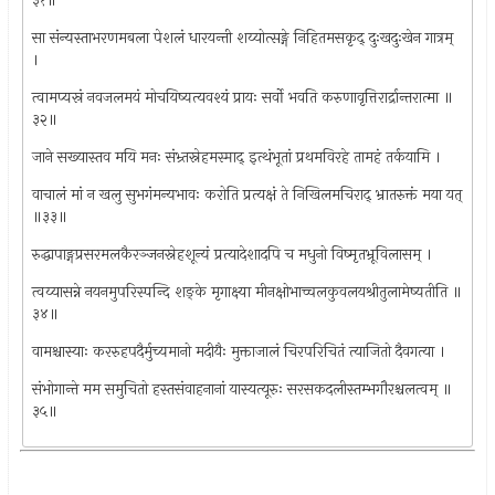
३१॥
सा संन्यस्ताभरणमबला पेशलं धारयन्ती शय्योत्सङ्गे निहितमसकृद् दुःखदुःखेन गात्रम्
।
त्वामप्यस्रं नवजलमयं मोचयिष्यत्यवश्यं प्रायः सर्वो भवति करुणावृत्तिरार्द्रान्तरात्मा ॥
३२॥
जाने सख्यास्तव मयि मनः संभ्र्तस्नेहमस्माद् इत्थंभूतां प्रथमविरहे तामहं तर्कयामि ।
वाचालं मां न खलु सुभगंमन्यभावः करोति प्रत्यक्षं ते निखिलमचिराद् भ्रातरुक्तं मया यत्
॥३३॥
रुद्धापाङ्गप्रसरमलकैरञ्जनस्नेहशून्यं प्रत्यादेशादपि च मधुनो विष्मृतभ्रूविलासम् ।
त्वय्यासन्ने नयनमुपरिस्पन्दि शङ्के मृगाक्ष्या मीनक्षोभाच्चलकुवलयश्रीतुलामेष्यतीति ॥
३४॥
वामश्चास्याः कररुहपदैर्मुच्यमानो मदीयैः मुक्ताजालं चिरपरिचितं त्याजितो दैवगत्या ।
संभोगान्ते मम समुचितो हस्तसंवाहनानां यास्यत्यूरुः सरसकदलीस्तम्भगौरश्चलत्वम् ॥
३५॥