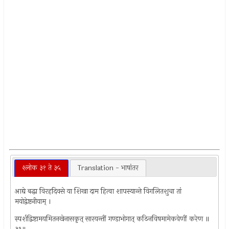
श्लोक ३१ ते ३५
Translation - भाषांतर
आद्ये बद्धा विरहदिवसे या शिखा दाम हित्वा शापस्यान्ते विगलितशुचा तां
मयोद्वेष्टनीयाम् ।
स्पर्शद्विष्टामयमितनखेनासकृत् सारयन्तीं गण्डाभोगात् कठिनविषमामेकवेणीं करेण ॥