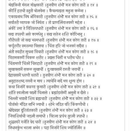
मंदाकिनी मंगल मोक्षकारी ।तुजवीण शंभॊ मज कोण तारी ॥ १४ ॥
कीर्ति हराची स्तुती बोलवेना । कैवल्यदाता मनुजा कळेना ।
एकाग्रनाथ विष अंगिकारी ।तुजवीण शंभॊ मज कोण तारी ॥ १५ ॥
सर्वांतरी व्यापक जो नियंता । तो प्राणलिंगाजवळी महंता ।
अंकीं उमा ते गिरिरूपधारी ।तुजवीण शंभॊ मज कोण तारी ॥ १६ ॥
सदा तपस्वी असे कामधेनू । सदा सतेज शशि कोटिभानू ।
गौरीपती जो सदा भस्मधारी ।तुजवीण शंभॊ मज कोण तारी ॥ १७ ॥
कर्पूरगौर स्मरल्या विसावा । चिंता हरि जो भजकां सदैवा ।
अंती स्वहीत सुचना विचारी ।तुजवीण शंभॊ मज कोण तारी ॥ १८ ॥
विरामकाळीं विकळ शरीर । उदास चित्तीं न धरीच धीर ।
चिंतामणी चिंतनें चित्तहारी ।तुजवीण शंभॊ मज कोण तारी ॥ १९ ॥
सुखावसानें सकळ सुखाचीं । दु:खावसानें टळती जगाचीं ।
देहावसानें धरणी थरारी । तुजवीण शंभॊ मज कोण तारी ॥ २० ॥
अनुहातशब्द गगनी न माय । त्याचेनि नादें भव शून्य होय ।
कथा निजांगें करुणा कुमारी ।तुजवीण शंभॊ मज कोण तारी ॥ २१ ॥
शांति स्वलीला वदनीं विलासे । ब्रह्मांडगोळीं असुनी न दीसे ।
भिल्ली भवानी शिव ब्रह्मचारी ।तुजवीण शंभॊ मज कोण तारी ॥ २२ ॥
पीतांबरे मंडित नाभि ज्याची । शोभे जडित वरि किंकणीची ।
श्रीदेवदत्त दुरितांतकारी ।तुजवीण शंभॊ मज कोण तारी ॥ २३ ॥
जिवाशिवांची जडली समाधी । विटला प्रपंच तुटली उपाधी ।
शुद्धस्वरें गर्जति वेद चारी ।तुजवीण शंभॊ मज कोण तारी ॥ २४ ॥
निधानकुंभ भरला अभंग । पहा निजांगें शिव ज्योतिर्लिंग ॥