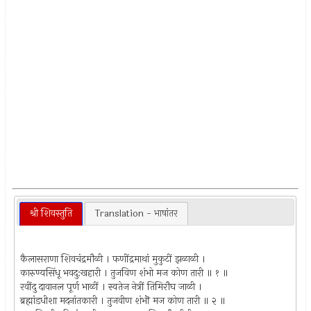
श्री शिवस्तुति
Translation - भाषांतर
कैलासराणा शिवचंद्रमौळी । फणींद्रमाथां मुकुटीं झळाळी ।
कारुण्यसिंधू भवदु:खहारी । तुजविण शंभो मज कोण तारी ॥ १ ॥
रवींदु दावानल पूर्ण भाळीं । स्वतेज नेत्रीं तिमिरौघ जाळी ।
ब्रह्मांडधीशा मदनांतकारी । तुजवीण शंभॊ मज कोण तारी ॥ २ ॥