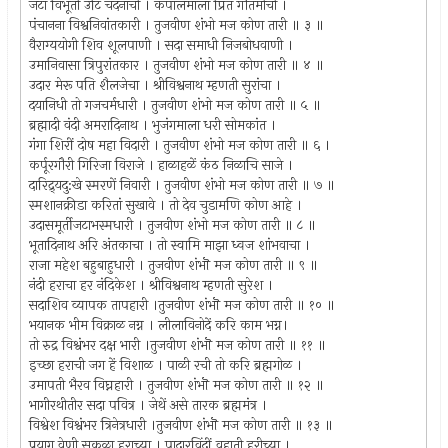
जटा विभूती उटि चंदनाची । कपालमाला प्रित गौतमीची ।
पंचानना विश्वनिवांतकारी । तुजवीण शंभो मज कोण तारी ॥ ३ ॥
वैराग्ययोगी शिव शूलपाणी । सदा समाधी निजबोधवाणी ।
उमानिवासा त्रिपुरांतकार । तुजवीण शंभो मज कोण तारी ॥ ४ ॥
उदार मेरू पति शैलजेचा । श्रीविश्वनाथ म्हणती सुरांचा ।
दयानिधी तो गजचर्मधारी । तुजवीण शंभो मज कोण तारी ॥ ५ ॥
ब्रह्मादी वंदी अमरादिनाथ । भुजंगमाला धरी सोमकांत ।
गंगा शिरीं दोष महा विदारी । तुजवीण शंभो मज कोण तारी ॥ ६ ।
कर्पूरगौरी गिरिजा विराजे । हाळाहळें कंठ निळाचि साजे ।
दारिद्र्यदु:खे स्मरणें निवारी । तुजवीण शंभो मज कोण तारी ॥ ७ ॥
स्मशानक्रीडा करितां सुखावे । तो देव चुडामणि कोण आहे ।
उदासमूर्तीजटाभस्मधारी । तुजवीण शंभो मज कोण तारी ॥ ८ ॥
भूतादिनाथ अरि अंतकाचा । तो स्वामि माझा ध्वज शांभवाचा ।
राजा महेश बहुबाहुधारी । तुजवीण शंभॊ मज कोण तारी ॥ ९ ॥
नंदी हराचा हर नंदिकेश । श्रीविश्वनाथ म्हणती सुरेश ।
सदाशिव व्यापक तापहारी ।तुजवीण शंभॊ मज कोण तारी ॥ १० ॥
भयानक भीम विक्राळ नग्न । लीलाविनोदें करि काम भग्न।
तो रुद्र विश्वंभर दक्ष भारी ।तुजवीण शंभॊ मज कोण तारी ॥ ११ ॥
इच्छा हराची जग हें विशाळ । पाळी रची तो करि ब्रह्मगोळ ।
उमापती भैरव विघ्नहारी । तुजवीण शंभॊ मज कोण तारी ॥ १२ ॥
भागीरथीतीर सदा पवित्र । जेथें असे तारक ब्रह्ममंत्र ।
विश्वेश विश्वंभर त्रिनेत्रधारी ।तुजवीण शंभॊ मज कोण तारी ॥ १३ ॥
प्रयाग वेणी सकळा हराच्या । पादारविंदीं वहाती हरीच्या ।