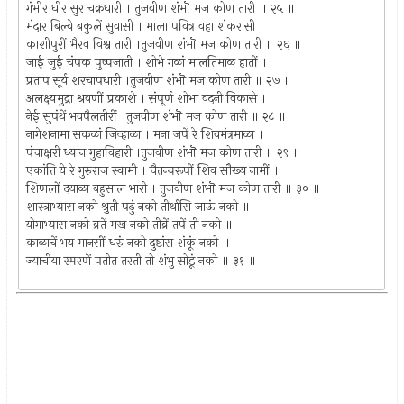
गंभीर धीर सुर चक्रधारी । तुजवीण शंभॊ मज कोण तारी ॥ २५ ॥
मंदार बिल्वे बकुलें सुवासी । माला पवित्र वहा शंकरासी ।
काशीपुरीं भैरव विश्व तारी ।तुजवीण शंभॊ मज कोण तारी ॥ २६ ॥
जाई जुई चंपक पुष्पजाती । शोभे गळां मालतिमाळ हातीं ।
प्रताप सूर्य शरचापधारी ।तुजवीण शंभॊ मज कोण तारी ॥ २७ ॥
अलक्ष्यमुद्रा श्रवणीं प्रकाशे । संपूर्ण शोभा वदनी विकासे ।
नेई सुपंथें भवपैलतीरीं ।तुजवीण शंभॊ मज कोण तारी ॥ २८ ॥
नागेशनामा सकळां जिव्हाळा । मना जपें रे शिवमंत्रमाळा ।
पंचाक्षरी ध्यान गुहाविहारी ।तुजवीण शंभॊ मज कोण तारी ॥ २९ ॥
एकांति ये रे गुरुराज स्वामी । चैतन्यरूपीं शिव सौख्य नामीं ।
शिणलों दयाळा बहुसाल भारी । तुजवीण शंभॊ मज कोण तारी ॥ ३० ॥
शास्त्राभ्यास नको श्रुती पढुं नको तीर्थासि जाऊं नको ॥
योगाभ्यास नको व्रतें मख नको तीव्रें तपें ती नको ॥
काळाचें भय मानसीं धरुं नको दुष्टांस शंकूं नको ॥
ज्याचीया स्मरणें पतीत तरती तो शंभु सोडूं नको ॥ ३१ ॥