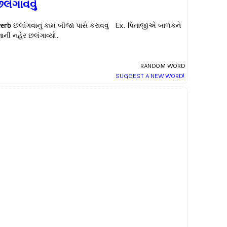
લંગાવવું
verb
છલાંગવાનું કામ બીજા પાસે કરાવવું Ex.
પિતાજીએ બાળકને
નાની નહેર છલંગાવ્યો.
RANDOM WORD
SUGGEST A NEW WORD!