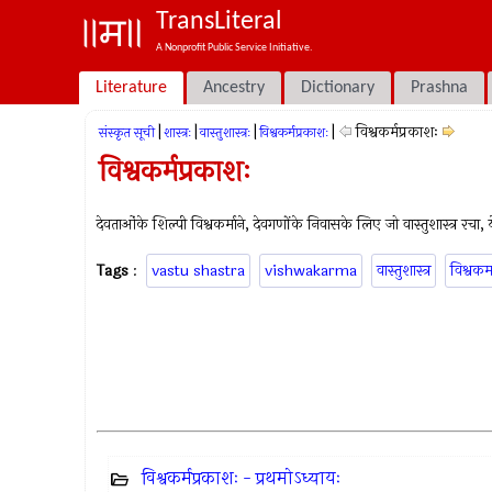
TransLiteral
A Nonprofit Public Service Initiative.
Literature
Ancestry
Dictionary
Prashna
|
|
|
|
विश्वकर्मप्रकाशः
संस्कृत सूची
शास्त्रः
वास्तुशास्त्रः
विश्वकर्मप्रकाशः
विश्वकर्मप्रकाशः
देवताओंके शिल्पी विश्वकर्माने, देवगणोंके निवासके लिए जो वास्तुशास्त्र रचा, ये 
Tags
:
vastu shastra
vishwakarma
वास्तुशास्त्र
विश्वकर्म
विश्वकर्मप्रकाशः - प्रथमोऽध्यायः