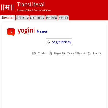
TransLiteral
A Nonprofit Public Service Initiative.
Literature
Ancestry
Dictionary
Prashna
Search
yogini
y
zoom_in
Search
yoginihriday
Folder
Page
Word/Phrase
Person