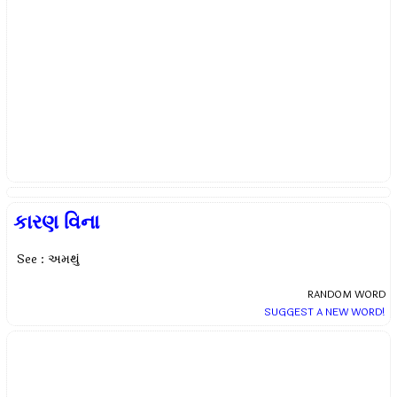
કારણ વિના
See : અમથું
RANDOM WORD
SUGGEST A NEW WORD!