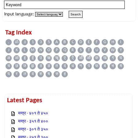
Input language:
Tag Index
.
ॐ
॥
1
3
5
A
B
C
D
E
F
G
H
I
J
K
L
M
N
O
P
Q
R
S
T
U
V
W
Y
अ
आ
इ
ई
उ
ऋ
ॠ
ए
ऐ
ओ
औ
क
ख
ग
घ
च
छ
ज
झ
ठ
ड
त
द
ध
न
प
फ
ब
भ
म
य
र
ल
व
श
ष
स
ह
Latest Pages
मन्त्र - ४०१ ते ४५०
मन्त्र - ३५१ ते ४००
मन्त्र - ३०१ ते ३५०
मन्त्र - २५१ ते ३००