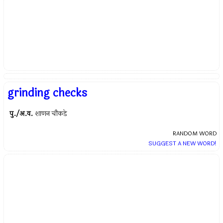
grinding checks
पु./अ.व.
शाणन चौकडे
RANDOM WORD
SUGGEST A NEW WORD!