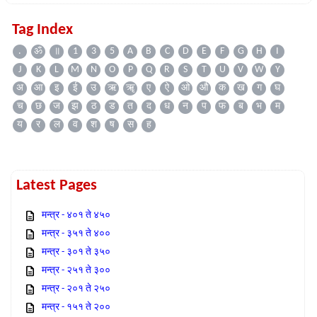
Tag Index
.
ॐ
॥
1
3
5
A
B
C
D
E
F
G
H
I
J
K
L
M
N
O
P
Q
R
S
T
U
V
W
Y
अ
आ
इ
ई
उ
ऋ
ॠ
ए
ऐ
ओ
औ
क
ख
ग
घ
च
छ
ज
झ
ठ
ड
त
द
ध
न
प
फ
ब
भ
म
य
र
ल
व
श
ष
स
ह
Latest Pages
मन्त्र - ४०१ ते ४५०
मन्त्र - ३५१ ते ४००
मन्त्र - ३०१ ते ३५०
मन्त्र - २५१ ते ३००
मन्त्र - २०१ ते २५०
मन्त्र - १५१ ते २००