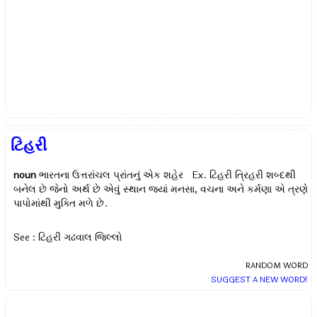
ટિહરી
noun
ભારતના ઉત્તરાંચલ પ્રાંતનું એક શહેર Ex.
ટિહરી ત્રિહરી શબ્દથી
બનેલ છે જેનો અર્થ છે એવું સ્થાન જ્યાં મનસા, વચના અને કર્મણા એ ત્રણે
પાપોમાંથી મુક્તિ મળે છે.
See : ટિહરી ગઢવાલ જિલ્લો
RANDOM WORD
SUGGEST A NEW WORD!