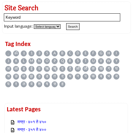
Site Search
Input language:
Tag Index
.
ॐ
॥
1
3
5
A
B
C
D
E
F
G
H
I
J
K
L
M
N
O
P
Q
R
S
T
U
V
W
Y
अ
आ
इ
ई
उ
ऋ
ॠ
ए
ऐ
ओ
औ
क
ख
ग
घ
च
छ
ज
झ
ठ
ड
त
द
ध
न
प
फ
ब
भ
म
य
र
ल
व
श
ष
स
ह
Latest Pages
मन्त्र - ४०१ ते ४५०
मन्त्र - ३५१ ते ४००