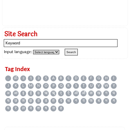
Site Search
Input language:
Tag Index
.
ॐ
॥
1
3
5
A
B
C
D
E
F
G
H
I
J
K
L
M
N
O
P
Q
R
S
T
U
V
W
Y
अ
आ
इ
ई
उ
ऋ
ॠ
ए
ऐ
ओ
औ
क
ख
ग
घ
च
छ
ज
झ
ठ
ड
त
द
ध
न
प
फ
ब
भ
म
य
र
ल
व
श
ष
स
ह