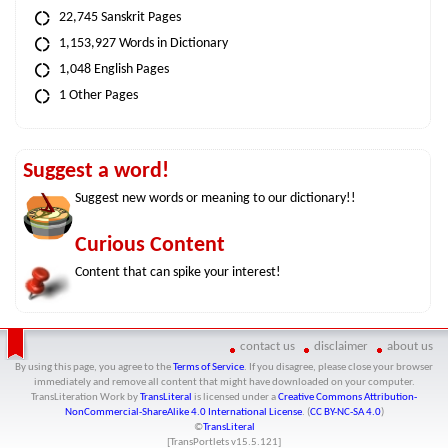
22,745 Sanskrit Pages
1,153,927 Words in Dictionary
1,048 English Pages
1 Other Pages
Suggest a word!
Suggest new words or meaning to our dictionary!!
Curious Content
Content that can spike your interest!
contact us
disclaimer
about us
By using this page, you agree to the
Terms of Service
. If you disagree, please close your browser
immediately and remove all content that might have downloaded on your computer.
TransLiteration Work
by
TransLiteral
is licensed under a
Creative Commons Attribution-
NonCommercial-ShareAlike 4.0 International License
. (
CC BY-NC-SA 4.0
)
©
TransLiteral
[TransPortlets v
15.5.121
]