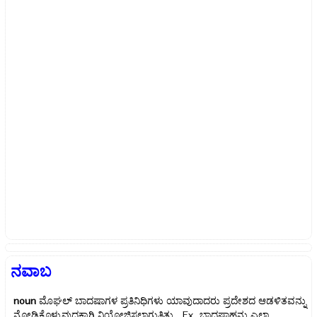
ನವಾಬ
noun
ಮೊಘಲ್ ಬಾದಷಾಗಳ ಪ್ರತಿನಿಧಿಗಳು ಯಾವುದಾದರು ಪ್ರದೇಶದ ಆಡಳಿತವನ್ನು
ನೋಡಿಕೊಳ್ಳುವುದಕ್ಕಾಗಿ ನಿಯೋಜಿಸಲಾಗುತ್ತಿತ್ತು Ex.
ಬಾದಷಾಹನು ಎಲ್ಲಾ