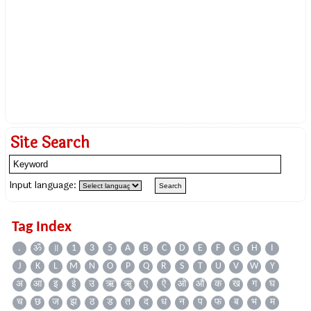
Site Search
Input language:
Tag Index
.
ॐ
॥
1
3
5
A
B
C
D
E
F
G
H
I
J
K
L
M
N
O
P
Q
R
S
T
U
V
W
Y
अ
आ
इ
ई
उ
ऋ
ॠ
ए
ऐ
ओ
औ
क
ख
ग
घ
च
छ
ज
झ
ठ
ड
त
द
ध
न
प
फ
ब
भ
म