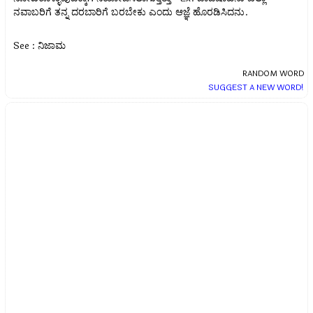
ನವಾಬರಿಗೆ ತನ್ನ ದರಬಾರಿಗೆ ಬರಬೇಕು ಎಂದು ಆಜ್ಞೆ ಹೊರಡಿಸಿದನು.
See : ನಿಜಾಮ
RANDOM WORD
SUGGEST A NEW WORD!