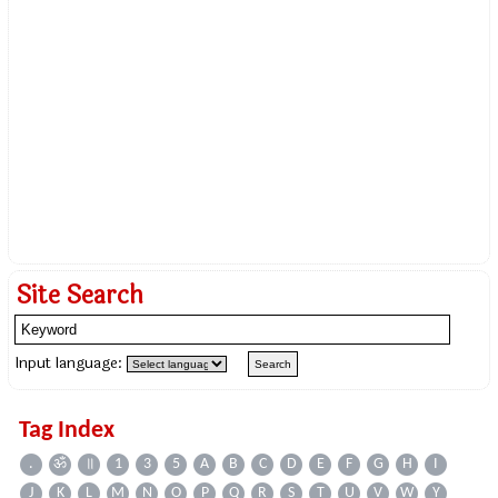
Site Search
Input language:
Tag Index
.
ॐ
॥
1
3
5
A
B
C
D
E
F
G
H
I
J
K
L
M
N
O
P
Q
R
S
T
U
V
W
Y