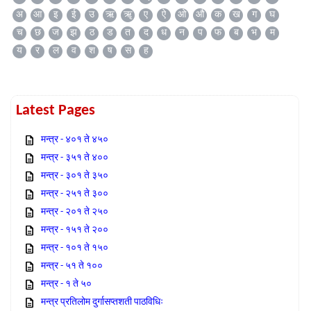
अ
आ
इ
ई
उ
ऋ
ॠ
ए
ऐ
ओ
औ
क
ख
ग
घ
च
छ
ज
झ
ठ
ड
त
द
ध
न
प
फ
ब
भ
म
य
र
ल
व
श
ष
स
ह
Latest Pages
मन्त्र - ४०१ ते ४५०
मन्त्र - ३५१ ते ४००
मन्त्र - ३०१ ते ३५०
मन्त्र - २५१ ते ३००
मन्त्र - २०१ ते २५०
मन्त्र - १५१ ते २००
मन्त्र - १०१ ते १५०
मन्त्र - ५१ ते १००
मन्त्र - १ ते ५०
मन्त्र प्रतिलोम दुर्गासप्तशती पाठविधिः