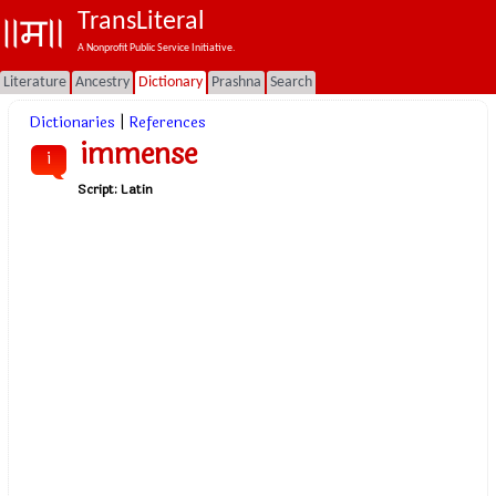
TransLiteral
A Nonprofit Public Service Initiative.
Literature
Ancestry
Dictionary
Prashna
Search
Dictionaries
|
References
immense
i
Script:
Latin