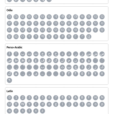
Odia
ଅ
ଆ
ଇ
ଈ
ଉ
ଊ
ଋ
ଏ
ଐ
ଓ
ଔ
କ
ଖ
ଗ
ଘ
ଙ
ଚ
ଛ
ଜ
ଝ
ଞ
ଟ
ଠ
ଡ
ଢ
ଣ
ତ
ଥ
ଦ
ଧ
ନ
ପ
ଫ
ବ
ଭ
ମ
ଯ
ର
ଲ
ଳ
ଶ
ଷ
ସ
ହ
ଡ଼
ଢ଼
ୟ
୦
୧
୨
୩
୪
୫
୬
୭
୮
୯
ୱ
Perso-Arabic
ص
ش
س
ز
ر
ذ
د
خ
ح
ج
ث
ت
ب
ا
آ
و
ه
ن
م
ل
ك
ق
ف
غ
ع
ظ
ط
ض
ک
ژ
ڑ
ڈ
چ
پ
ٹ
ٲ
ٮ
گ
ھ
ہ
ۄ
ی
ے
۔
۱
۳
۴
۵
۶
۷
۸
۹
Latin
0
1
2
3
4
5
6
7
8
9
A
B
F
H
N
U
V
W
Y
c
d
e
g
i
j
k
l
m
o
p
q
r
s
t
x
z