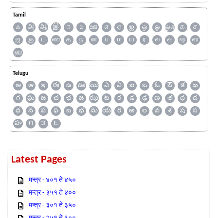
Tamil
ஃ
அ
ஆ
இ
ஈ
உ
ஊ
எ
ஏ
ஐ
ஒ
ஓ
ஔ
க
ச
ஜ
ஞ
ட
ண
த
ந
ன
ப
ம
ய
ர
ல
வ
ஷ
ஸ
ஹ
Telugu
అ
ఆ
ఇ
ఈ
ఉ
ఊ
ఋ
ఎ
ఏ
ఐ
ఒ
ఓ
ఔ
క
ఖ
గ
ఘ
ఙ
చ
ఛ
జ
ఝ
ట
ఠ
డ
ఢ
ణ
త
థ
ద
ధ
న
ప
ఫ
బ
భ
మ
య
ర
ఱ
ల
వ
శ
ష
స
హ
౧
౩
౬
Latest Pages
मन्त्र - ४०१ ते ४५०
मन्त्र - ३५१ ते ४००
मन्त्र - ३०१ ते ३५०