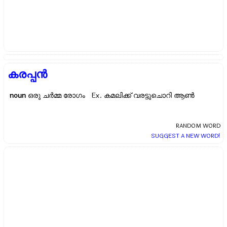
കരപ്പന്‍
noun
ഒരു ചര്‍മ്മ രോഗം Ex.
കമലിക്ക് വരട്ടുചൊറി ആണ്‍
RANDOM WORD
SUGGEST A NEW WORD!