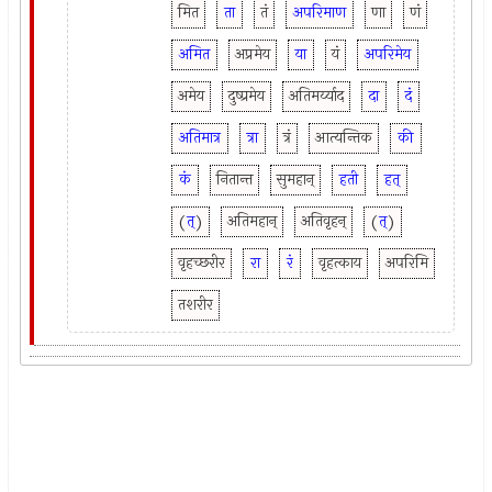
मित
ता
तं
अपरिमाण
णा
णं
अमित
अप्रमेय
या
यं
अपरिमेय
अमेय
दुष्प्रमेय
अतिमर्य्याद
दा
दं
अतिमात्र
त्रा
त्रं
आत्यन्तिक
की
कं
नितान्त
सुमहान्
हती
हत्
(
त्
)
अतिमहान्
अतिवृहन्
(
त्
)
वृहच्छरीर
रा
रं
वृहत्काय
अपरिमि
तशरीर