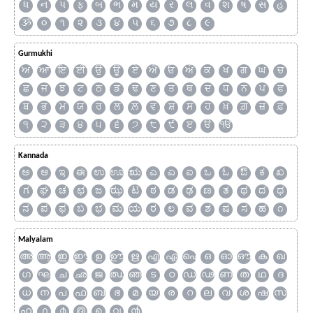
ધ
ન
પ
ફ
બ
ભ
મ
ય
ર
લ
વ
શ
ષ
સ
હ
ૐ
૦
૧
૨
૩
૪
૫
૬
૭
૮
૯
Gurmukhi
ਅ
ਆ
ਇ
ਈ
ਉ
ਊ
ਏ
ਐ
ਓ
ਔ
ਕ
ਖ
ਗ
ਘ
ਚ
ਛ
ਜ
ਝ
ਟ
ਠ
ਡ
ਢ
ਣ
ਤ
ਥ
ਦ
ਧ
ਨ
ਪ
ਫ
ਬ
ਭ
ਮ
ਯ
ਰ
ਲ
ਲ਼
ਵ
ਸ਼
ਸ
ਹ
ਖ਼
ਗ਼
ਜ਼
ਫ਼
੧
੨
੩
੪
੫
੬
੭
੮
੯
ੲ
ੳ
ੴ
Kannada
ಅ
ಆ
ಇ
ಈ
ಉ
ಊ
ಋ
ಎ
ಏ
ಐ
ಒ
ಓ
ಔ
ಕ
ಖ
ಗ
ಘ
ಚ
ಛ
ಜ
ಝ
ಟ
ಠ
ಡ
ಢ
ಣ
ತ
ಥ
ದ
ಧ
ನ
ಪ
ಫ
ಬ
ಭ
ಮ
ಯ
ರ
ಲ
ವ
ಶ
ಷ
ಸ
ಹ
೧
Malyalam
അ
ആ
ഇ
ഈ
ഉ
ഊ
ഋ
എ
ഏ
ഐ
ഒ
ഓ
ഔ
ക
ഖ
ഗ
ഘ
ച
ഛ
ജ
ഝ
ഞ
ട
ഠ
ഡ
ഢ
ണ
ത
ഥ
ദ
ധ
ന
പ
ഫ
ബ
ഭ
മ
യ
ര
റ
ല
വ
ശ
ഷ
സ
ഹ
൧
൪
൫
൭
൮
൯