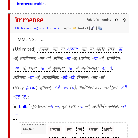
immeasurable
.
immense
Rate this meaning
A Dictionary: English and Sanskrit
| English
Sanskrit |
|
IMMENSE ,
a.
(Unlimited)
अत्यन्तः -न्ता -न्तं,
अनन्तः
-न्ता -न्तं, अपरि-
मितः -
ता
-तं, अपरिमाणः -णा -णं, अमितः -
ता
-तं, अप्रमेयः -
या
-यं,
अपरिमेयः
-
या
-यं, अमेयः -
या
-यं, दुष्प्रमेयः -
या
-यं, अतिमर्य्यादः -
दा
-
दं
,
अतिमात्रः -
त्रा
-त्रं, आत्यन्तिकः -
की
-
कं
, नितान्तः -न्ता -न्तं
. —
(Very
great
)
सुमहान् -
हती
-
हत्
(
त्
), अतिमहान्
&c.,
अतिवृहन् -
हती
-
हत्
(
त्
);
‘in
bulk
,’
वृहच्छरीरः -
रा
-
रं
, वृहत्कायः -
या
-यं, अपरिमि-
तशरीरः -
रा
-
रं
.
अत्यन्त
न्ता
न्तं
अनन्त
अपरि
ROOTS: