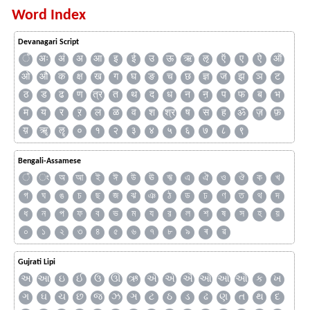
Word Index
Devanagari Script
ँ
अः
अं
अ
आ
इ
ई
उ
ऊ
ऋ
ऌ
ऍ
ए
ऐ
ऑ
ओ
औ
क
क्ष
ख
ग
घ
ङ
च
छ
ज्ञ
ज
झ
ञ
ट
ठ
ड
ढ
ण
त्र
त
थ
द
ध
न
ऩ
प
फ
ब
भ
म
य
र
ऱ
ल
ळ
व
श
श्र
ष
स
ह
ॐ
ज़
फ़
य़
ॠ
ॡ
०
१
२
३
४
५
६
७
८
९
Bengali-Assamese
ঁ
ং
অ
আ
ই
ঈ
উ
ঊ
ঋ
এ
ঐ
ও
ঔ
ক
খ
গ
ঘ
ঙ
চ
ছ
জ
ঝ
ঞ
ঠ
ড
ঢ
ণ
ত
থ
দ
ধ
ন
প
ফ
ব
ভ
ম
য
র
ল
শ
ষ
স
হ
য়
০
১
২
৩
৪
৫
৬
৭
৮
৯
ৰ
ৱ
Gujrati Lipi
અ
આ
ઇ
ઈ
ઉ
ઊ
ઋ
ઍ
એ
ઐ
ઑ
ઓ
ઔ
ક
ખ
ગ
ઘ
ચ
છ
જ
ઝ
ઞ
ટ
ઠ
ડ
ઢ
ણ
ત
થ
દ