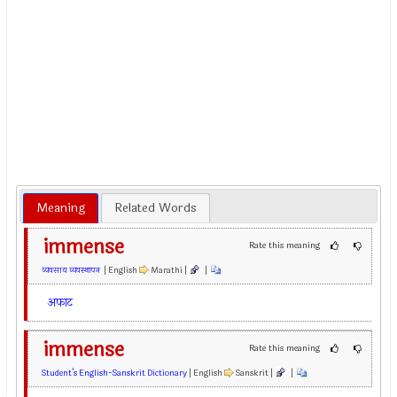
Meaning
Related Words
immense
Rate this meaning
व्यवसाय व्यवस्थापन
| English
Marathi |
|
अफाट
immense
Rate this meaning
Student’s English-Sanskrit Dictionary
| English
Sanskrit |
|