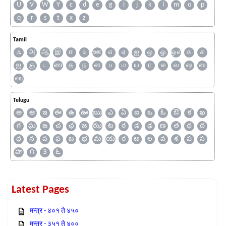
U
V
W
Y
c
d
e
g
i
j
k
l
m
o
p
q
r
s
t
x
z
Tamil
ஃ
அ
ஆ
இ
ஈ
உ
ஊ
எ
ஏ
ஐ
ஒ
ஓ
ஔ
க
ச
ஜ
ஞ
ட
ண
த
ந
ன
ப
ம
ய
ர
ல
வ
ஷ
ஸ
ஹ
Telugu
అ
ఆ
ఇ
ఈ
ఉ
ఊ
ఋ
ఎ
ఏ
ఐ
ఒ
ఓ
ఔ
క
ఖ
గ
ఘ
ఙ
చ
ఛ
జ
ఝ
ట
ఠ
డ
ఢ
ణ
త
థ
ద
ధ
న
ప
ఫ
బ
భ
మ
య
ర
ఱ
ల
వ
శ
ష
స
హ
౧
౩
౬
Latest Pages
मन्त्र - ४०१ ते ४५०
मन्त्र - ३५१ ते ४००