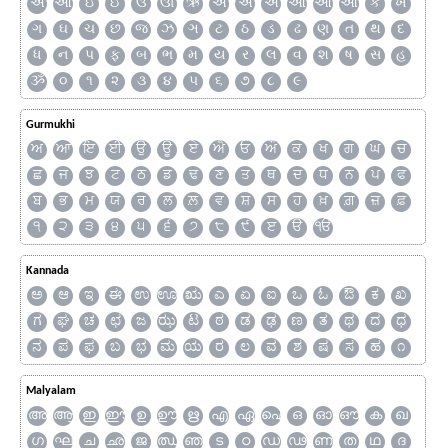
અ
આ
ઇ
ઈ
ઉ
ઊ
ઋ
ઍ
એ
ઐ
ઑ
ઓ
ઔ
ક
ખ
ગ
ઘ
ચ
છ
જ
ઝ
ઞ
ટ
ઠ
ડ
ઢ
ણ
ત
થ
દ
ધ
ન
પ
ફ
બ
ભ
મ
ય
ર
લ
વ
શ
ષ
સ
હ
ૐ
૦
૧
૨
૩
૪
૫
૬
૭
૮
૯
Gurmukhi
ਅ
ਆ
ਇ
ਈ
ਉ
ਊ
ਏ
ਐ
ਓ
ਔ
ਕ
ਖ
ਗ
ਘ
ਚ
ਛ
ਜ
ਝ
ਟ
ਠ
ਡ
ਢ
ਣ
ਤ
ਥ
ਦ
ਧ
ਨ
ਪ
ਫ
ਬ
ਭ
ਮ
ਯ
ਰ
ਲ
ਲ਼
ਵ
ਸ਼
ਸ
ਹ
ਖ਼
ਗ਼
ਜ਼
ਫ਼
੧
੨
੩
੪
੫
੬
੭
੮
੯
ੲ
ੳ
ੴ
Kannada
ಅ
ಆ
ಇ
ಈ
ಉ
ಊ
ಋ
ಎ
ಏ
ಐ
ಒ
ಓ
ಔ
ಕ
ಖ
ಗ
ಘ
ಚ
ಛ
ಜ
ಝ
ಟ
ಠ
ಡ
ಢ
ಣ
ತ
ಥ
ದ
ಧ
ನ
ಪ
ಫ
ಬ
ಭ
ಮ
ಯ
ರ
ಲ
ವ
ಶ
ಷ
ಸ
ಹ
೧
Malyalam
അ
ആ
ഇ
ഈ
ഉ
ഊ
ഋ
എ
ഏ
ഐ
ഒ
ഓ
ഔ
ക
ഖ
ഗ
ഘ
ച
ഛ
ജ
ഝ
ഞ
ട
ഠ
ഡ
ഢ
ണ
ത
ഥ
ദ