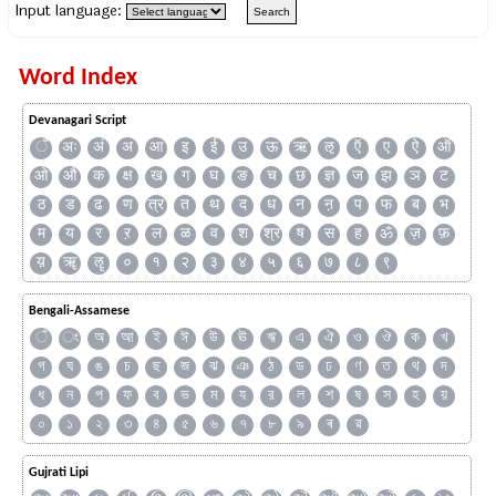
Input language:
Word Index
Devanagari Script
ँ
अः
अं
अ
आ
इ
ई
उ
ऊ
ऋ
ऌ
ऍ
ए
ऐ
ऑ
ओ
औ
क
क्ष
ख
ग
घ
ङ
च
छ
ज्ञ
ज
झ
ञ
ट
ठ
ड
ढ
ण
त्र
त
थ
द
ध
न
ऩ
प
फ
ब
भ
म
य
र
ऱ
ल
ळ
व
श
श्र
ष
स
ह
ॐ
ज़
फ़
य़
ॠ
ॡ
०
१
२
३
४
५
६
७
८
९
Bengali-Assamese
ঁ
ং
অ
আ
ই
ঈ
উ
ঊ
ঋ
এ
ঐ
ও
ঔ
ক
খ
গ
ঘ
ঙ
চ
ছ
জ
ঝ
ঞ
ঠ
ড
ঢ
ণ
ত
থ
দ
ধ
ন
প
ফ
ব
ভ
ম
য
র
ল
শ
ষ
স
হ
য়
০
১
২
৩
৪
৫
৬
৭
৮
৯
ৰ
ৱ
Gujrati Lipi