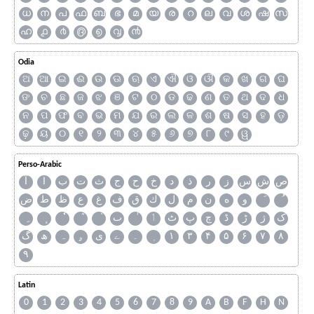
ധ
ന
പ
ഫ
ബ
ഭ
മ
യ
ര
റ
ല
വ
ശ
ഷ
സ
ഹ
൧
൪
൫
൭
൮
൯
Odia
ଅ
ଆ
ଇ
ଈ
ଉ
ଊ
ଋ
ଏ
ଐ
ଓ
ଔ
କ
ଖ
ଗ
ଘ
ଙ
ଚ
ଛ
ଜ
ଝ
ଞ
ଟ
ଠ
ଡ
ଢ
ଣ
ତ
ଥ
ଦ
ଧ
ନ
ପ
ଫ
ବ
ଭ
ମ
ଯ
ର
ଲ
ଳ
ଶ
ଷ
ସ
ହ
ଡ଼
ଢ଼
ୟ
୦
୧
୨
୩
୪
୫
୬
୭
୮
୯
ୱ
Perso-Arabic
ص
ش
س
ز
ر
ذ
د
خ
ح
ج
ث
ت
ب
ا
آ
و
ه
ن
م
ل
ك
ق
ف
غ
ع
ظ
ط
ض
ک
ژ
ڑ
ڈ
چ
پ
ٹ
ٲ
ٮ
گ
ھ
ہ
ۄ
ی
ے
۔
۱
۳
۴
۵
۶
۷
۸
۹
Latin
0
1
2
3
4
5
6
7
8
9
A
B
F
H
N