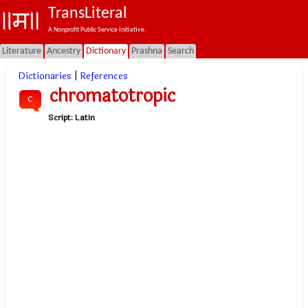
TransLiteral
A Nonprofit Public Service Initiative.
Literature
Ancestry
Dictionary
Prashna
Search
Dictionaries
|
References
chromatotropic
c
Script:
Latin