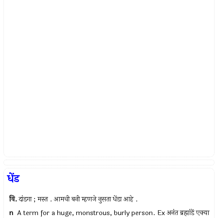
धेंड
वि.
दांडगा ; मस्त . आमची बनी म्हणजे नुसता धेंडा आहे .
n
A term for a huge, monstrous, burly person. Ex अनंत ब्रह्मांडें एक्या