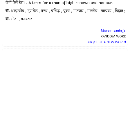
रोमीं ऐसें धेंड॥. A term for a man of high renown and honour.
ना.
आदरणीय , गुणश्रेष्ठ , प्रस्थ , प्रसिद्ध , पूज्य , मातब्बर , माननीय , मान्यवर , विद्वान ;
ना.
मोठा , वजनदार .
More meanings
RANDOM WORD
SUGGEST A NEW WORD!