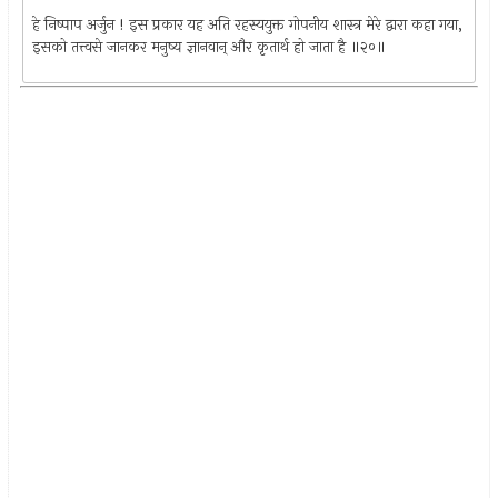
हे निष्पाप अर्जुन ! इस प्रकार यह अति रहस्ययुक्त गोपनीय शास्त्र मेरे द्वारा कहा गया,
इसको तत्त्वसे जानकर मनुष्य ज्ञानवान् और कृतार्थ हो जाता है ॥२०॥