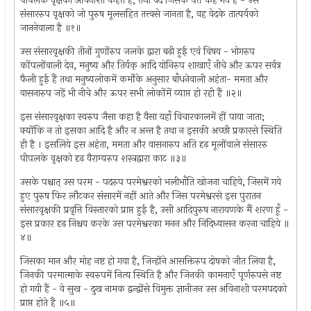
पीपलके वृक्षको अविनाशी कहते हैं, तथा वेद जिसके पत्ते कहे गये हैं - उस
संसाररुप वृक्षको जो पुरुष मूलसहित तत्त्वसे जानता है, वह वेदके तात्पर्यको
जाननेवाला है ॥१॥
उस संसारवृक्षकी तीनों गुणोंरुप जलके द्वारा बढ़ी हुई एवं विषय - भोगरुप
कोंपलोंवाली देव, मनुष्य और तिर्यक् आदि योनिरुप शाखाएँ नीचे और ऊपर सर्वत्र
फैली हुई हैं तथा मनुष्यलोकमें कर्मोंके अनुसार बाँधनेवाली अहंता- ममता और
वासनारुप जड़ें भी नीचे और ऊपर सभी लोकोंमें व्याप्त हो रही हैं ॥२॥
इस संसारवृक्षका स्वरुप जैसा कहा है वैसा यहाँ विचारकालमें हीं पाया जाता;
क्योंकि न तो इसका आदि है और न अन्त है तथा न इसकी अच्छी प्रकारसे स्थिति
ही है । इसलिये इस अहंता, ममता और वासनारुप अति दृढ़ मूलोंवाले संसाररु
पीपलके वृक्षको दृढ़ वैराग्यरुप शस्त्रद्वारा काट ॥३॥
उसके पश्चात् उस परम - पदरुप परमेश्वरको भलीभाँति खोजना चाहिये, जिसमें गये
हुए पुरुष फिर लौटकर संसारमें नहीं आते और जिस परमेश्वरसे इस पुरातन
संसारवृक्षकी प्रवृत्ति विस्तारको प्राप्त हुई है, उसी आदिपुरुष नारायणके मैं शरण हूँ -
इस प्रकार दृढ़ निश्चय करके उस परमेश्वरका मनन और निदिध्यासन करना चाहिये ॥
४॥
जिसका मान और मोह नष्ट हो गया है, जिन्होंने आसक्तिरुप दोषको जीत लिया है,
जिनकी परमात्माके स्वरुपमें नित्य स्थिति है और जिनकी कामनाएँ पूर्णरुपसे नष्ट
हो गयी हैं - वे सुख - दुख नामक द्वन्द्वोंसे विमुक्त ज्ञानीजन उस अविनाशी परमपदको
प्राप्त होते हैं ॥५॥