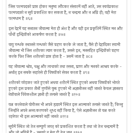
जिस परमपदको प्राप्त होकर मनुष्य लौटकर संसारमें नहीं आते, उस स्वयंप्रकाश
परमपदको न सूर्य प्रकाशित कर सकता है, न चन्द्रमा और न अग्नि ही; वही मेरा
परमधाम है ॥६॥
इस देहमें यह सनातन जीवात्मा मेरा ही अंश है और वही इन प्रकृतिमें स्थित मन और
पाँचों इन्द्रियोंको आकर्षण करता है ॥७॥
वायु गन्धके स्थानसे गन्धको जैसे ग्रहण करके ले जाता है, वैसे ही देहादिका स्वामी
जीवात्मा भी जिस शरीरका त्याग करता है, उससे इन, मनसहित इन्द्रियोंको ग्रहण
करके फिर जिस शरीरको प्राप्त होता है - उसमें जाता है ॥८॥
यह जीवात्मा श्रोत्र, चक्षु और त्वचाको तथा रसना, घ्राण और मनको आश्रय करके -
अर्थात् इन सबके सहारेसे ही विषयोंको सेवन करता है ॥९॥
शरीरको छोड़कर जाते हुएको अथवा शरीरमें स्थित हुएको अथवा विषयोंको भोगते
हुएको इस प्रकार तीनों गुणोंसे युक्त हुएको भी अज्ञानीजन नहीं जानते केवल ज्ञानरुप
नेत्रोंवाले विवेकशील ज्ञानी ही तत्त्वसे जानते हैं ॥१०॥
यत्न करनेवाले योगीजन भी अपने हृदयमें स्थित इस आत्माको तत्त्वसे जानते हैं; किन्तु
जिन्होंने अपने अन्त:करणको शुध्द नहीं किया है, ऐसे अज्ञानीजन तो यत्न करते
रहनेपर भी इस आत्माको नहीं जानते ॥११॥
सूर्यमें स्थित जो तेज सम्पूर्ण जगत् को प्रकाशित करता है तथा जो तेज चन्द्रमामें है
और जो अग्निमें है - उसको तू मेरा ही तेज जान ॥१२॥