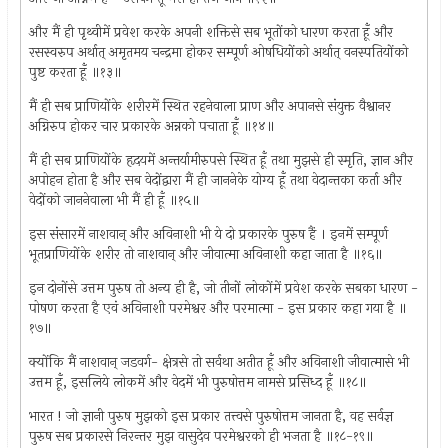
और मैं ही पृथ्वीमें प्रवेश करके अपनी शक्तिसे सब भूतोंको धारण करता हूँ और
रसस्वरुप अर्थात् अमृतमय चन्द्रमा होकर सम्पूर्ण ओषधियोंको अर्थात् वनस्पतियोंको
पुष्ट करता हूँ ॥१३॥
मैं ही सब प्राणियोंके शरीरमें स्थित रहनेवाला प्राण और अपानसे संयुक्त वैश्वानर
अग्निरुप होकर चार प्रकारके अन्नको पचाता हूँ ॥१४॥
मैं ही सब प्राणियोंके हृदयमें अन्तर्यामीरुपसे स्थित हूँ तथा मुझसे ही स्मृति, ज्ञान और
अपोहन होता है और सब वेदोंद्वारा मैं ही जाननेके योग्य हूँ तथा वेदान्तका कर्ता और
वेदोंको जाननेवाला भी मैं ही हूँ ॥१५॥
इस संसारमें नाशवान् और अविनाशी भी ये दो प्रकारके पुरुष हैं । इनमें सम्पूर्ण
भूतप्राणियोंके शरीर तो नाशवान् और जीवात्मा अविनाशी कहा जाता है ॥१६॥
इन दोनोंसे उत्तम पुरुष तो अन्य ही है, जो तीनों लोकोंमें प्रवेश करके सबका धारण -
पोषण करता है एवं अविनाशी परमेश्वर और परमात्मा - इस प्रकार कहा गया है ॥
१७॥
क्योंकि मैं नाशवान् जडवर्ग- क्षेत्रसे तो सर्वथा अतीत हूँ और अविनाशी जीवात्मासे भी
उत्तम हूँ, इसलिये लोकमें और वेदमें भी पुरुषोत्तम नामसे प्रसिध्द हूँ ॥१८॥
भारत ! जो ज्ञानी पुरुष मुझको इस प्रकार तत्त्वसे पुरुषोत्तम जानता है, वह सर्वज्ञ
पुरुष सब प्रकारसे निरन्तर मुझ वासुदेव परमेश्वरको ही भजता है ॥१८-१९॥