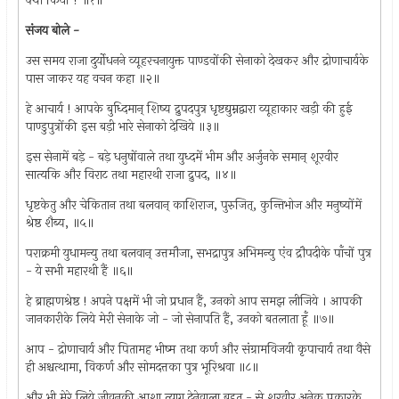
क्या किया ? ॥१॥
संजय बोले -
उस समय राजा दुर्योधनने व्यूहरचनायुक्त पाण्डवोंकी सेनाको देखकर और द्रोणाचार्यके
पास जाकर यह वचन कहा ॥२॥
हे आचार्य ! आपके बुध्दिमान् शिष्य द्रुपदपुत्र धृष्टद्युम्नद्वारा व्यूहाकार खड़ी की हुई
पाण्डुपुत्रोंकी इस बड़ी भारे सेनाको देखिये ॥३॥
इस सेनामें बड़े - बड़े धनुषोंवाले तथा युध्दमें भीम और अर्जुनके समान् शूरवीर
सात्यकि और विराट तथा महारथी राजा द्रुपद, ॥४॥
धृष्टकेतु और चेकितान तथा बलवान् काशिराज, पुरुजित्, कुन्तिभोज और मनुष्योंमें
श्रेष्ठ शैब्य, ॥५॥
पराक्रमी युधामन्यु तथा बलवान् उत्तमौजा, सभद्रापुत्र अभिमन्यु एंव द्रौपदीके पाँचों पुत्र
- ये सभी महारथी हैं ॥६॥
हे ब्राह्मणश्रेष्ठ ! अपने पक्षमें भी जो प्रधान हैं, उनको आप समझ लीजिये । आपकी
जानकारीके लिये मेरी सेनाके जो - जो सेनापति हैं, उनको बतलाता हूँ ॥७॥
आप - द्रोणाचार्य और पितामह भीष्म तथा कर्ण और संग्रामविजयी कृपाचार्य तथा वैसे
ही अश्चत्थामा, विकर्ण और सोमदत्तका पुत्र भूरिश्रवा ॥८॥
और भी मेरे लिये जीवनकी आशा त्याग देनेवाला बहुत - से शूरवीर अनेक प्रकारके