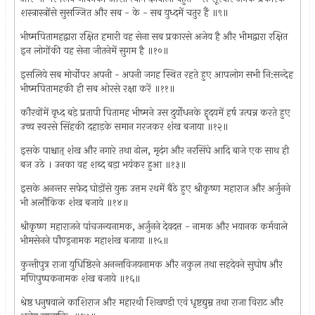
शस्त्रास्त्रोंसे सुसज्जित और सब - के - सब युध्दमें चतुर हैं ॥९॥
भीष्मपितामहद्वारा रक्षित हमारी वह सेना सब प्रकारसे अजेय है और भीमद्वारा रक्षित
इन लोगोंकी यह सेना जीतनेमें सुगम है ॥१०॥
इसलिये सब मोर्चोपर अपनी - अपनी जगह स्थित रहते हुए आपलोग सभी नि:सन्देह
भीष्मपितामहकी ही सब ओरसे रक्षा करें ॥११॥
कौरवोंमें वृध्द बड़े प्रतापी पितामह भीष्मने उस दुर्योधनके हॄदयमें हर्ष उत्पन्न करते हुए
उच्च स्वरसे सिंहकी दहाड़के समान गरजकर शंख बजाया ॥१२॥
इसके पाश्चात् शंख और नगारे तथा ढोल, मृदंग और नरसिंघे आदि बाजे एक साथ ही
बज उठे । उनका वह शब्द बड़ा भयंकर हुआ ॥१३॥
इसके अनन्तर सफेद घोड़ोंसे युक्त उत्तम रथमें बैठे हुए श्रीकृष्ण महाराज और अर्जुनने
भी अलौकिक शंख बजाये ॥१४॥
श्रीकृष्ण महाराजने पांचजन्यनामक, अर्जुनने देवदत्त - नामक और भयानक कर्मवाले
भीमसेनने पौण्ड्रनामक महाशंख बजाया ॥१५॥
कुन्तीपुत्र राजा युधिष्ठिरने अनन्तविजयनामक और नकुल तथा सहदेवने सुघोष और
मणिपुष्पकनामक शंख बजाये ॥१६॥
श्रेष्ठ धनुषवाले काशिराज और महारथी शिखण्डी एवं धृष्टद्युम्न तथा राजा विराट और