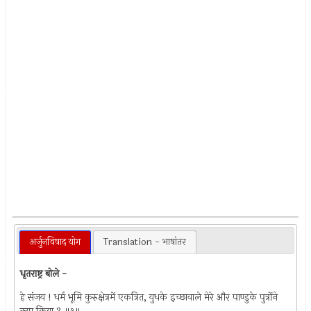
अर्जुनविषाद योग
Translation - भाषांतर
धृतराष्ट्र बोले -
हे संजय ! धर्म भूमि कुरुक्षेत्रमें एकत्रित, युधके इच्छावाले मेरे और पाण्डुके पुत्रोंने