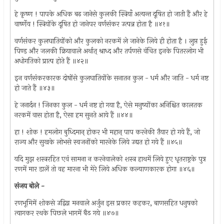
हे कृष्ण ! पापके अधिक बढ़ जानेसे कुलकी स्त्रियाँ अत्यन्त दूषित हो जाती हैं और हे
वार्ष्णेय ! स्त्रियोंके दूषित हो जानेपर वर्णसंकर उत्पन्न होता है ॥४१॥
वर्णसंकर कुलघातियोंको और कुलको नरकमें ले जानेके लिये ही होता है । लुप्त हुई
पिण्ड और जलकी क्रियावाले अर्थात् श्राध्द और तर्पणसे वंचित इनके पितरलोग भी
अधोगतिको प्रात्प होते हैं ॥४२॥
इन वर्णसंकरकारक दोषोंसे कुलघातियोंके सनातन कुल - धर्म और जाति - धर्म नष्ट
हो जाते हैं ॥४३॥
हे जनार्दन ! जिनका कुल - धर्म नष्ट हो गया है, ऐसे मनुष्योंका अनिश्चित कालतक
नरकमें वास होता है, ऐसा हम सुनते आये हैं ॥४४॥
हा ! शोक ! हमलोग बुध्दिमान् होकर भी महान् पाप करनेकी तैयार हो गये हैं, जो
राज्य और सुखके लोभसे स्वजनोंको मारनेके लिये उद्यत हो गये हैं ॥४५॥
यदि मुझ शस्त्ररहित एवं सामना न करनेवालेको शस्त्र हाथमें लिये हुए धृतराष्ट्रके पुत्र
रणमें मार डालें तो वह मारना भी मेरे लिये अधिक कल्याणकारक होगा ॥४६॥
संजय बोले -
रणभूमिमें शोकसे उद्विग्न मनवाले अर्जुन इस प्रकार कहकर, बाणसहित धनुषको
त्यागकर रथके पिछले भागमें बैठ गये ॥४७॥