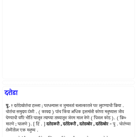
दरोडा
पु.
१ दरोडेखोरांचा हल्ला ; घरधन्यास न जुमानतां बलात्काराने घर लुटण्याची क्रिया .
चोरांचा समुदाय टोळी . ( कायदा ) पांच किंवा अधिक इसमांनी कोणा मनुष्यास जीव
घेण्याची वगैरे भीति घालून त्याच्या ताब्यातून जंगम माल नेणे ( पिनल कोड ). ( क्रि०
मारणे ; घालणे ). [ हिं . ]
दरोडकरी
,
दरोडेकरी
,
दरोडखोर
,
दरोडेखोर
-
पु . चोरांच्या
टोळींतील एक मनुष्य .