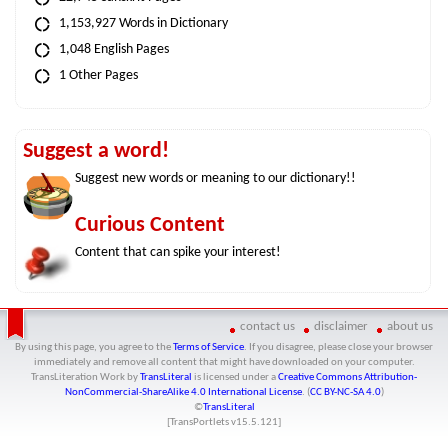
1,153,927 Words in Dictionary
1,048 English Pages
1 Other Pages
Suggest a word!
Suggest new words or meaning to our dictionary!!
Curious Content
Content that can spike your interest!
contact us
disclaimer
about us
By using this page, you agree to the
Terms of Service
. If you disagree, please close your browser
immediately and remove all content that might have downloaded on your computer.
TransLiteration Work
by
TransLiteral
is licensed under a
Creative Commons Attribution-
NonCommercial-ShareAlike 4.0 International License
. (
CC BY-NC-SA 4.0
)
©
TransLiteral
[TransPortlets v
15.5.121
]