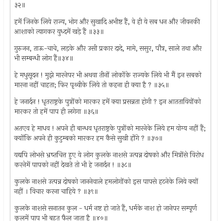
३२॥
हमें जिनके लिये राज्य, भोग और सुखादि अभीष्ट हैं, वे ही ये सब धन और जीवनकी
आशाको त्यागकर युध्दमें खड़े हैं ॥३३॥
गुरुजन, ताऊ-चाचे, लड़के और उसी प्रकार दादे, मामे, ससुर, पौत्र, साले तथा और
भी सम्बन्धी लोग हैं॥३४॥
हे मधुसूदन ! मुझे मारनेपर भी अथवा तीनों लोकोंके राज्यके लिये भी मैं इन सबको
मारना नहीं चाहता; फिर पृथ्वीके लिये तो कहना ही क्या है ? ॥३५॥
हे जनार्दन ! धृतराष्ट्रके पुत्रोंको मारकर हमें क्या प्रसन्नता होगी ? इन आततायियोंको
मारकर तो हमें पाप ही लगेगा ॥३६॥
अतएव हे माधव ! अपने ही बान्धव धृतराष्ट्रके पुत्रोंको मारनेके लिये हम योग्य नहीं हैं;
क्योंकि अपने ही कुटुम्बको मारकर हम कैसे सुखी होंगे ? ॥३७॥
यद्यपि लोभसे भ्रष्तचित्त हुए ये लोग कुलके नाशसे उत्पन्न दोषको और मित्रोंसे विरोध
करनेमें पापको नहीं देखते तो भी हे जनार्दन ! ॥३८॥
कुलके नाशसे उत्पन्न दोषको जाननेवाले हमलोगोंको इस पापसे हटनेके लिये क्यों
नहीं । विचार करना चाहिये ? ॥३९॥
कुलके नाशसे सनातन कुल - धर्म नष्ट हो जाते हैं, धर्मके नाश हो जानेपर सम्पूर्ण
कुलमें पाप भी बहुत फैल जाता है ॥४०॥