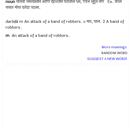
noun
चोरांनी जबरदस्तीने आणि दहशतीने घरातील धन, ऐवज लुटून नेणे Ex.
काल
गावात मोठा दरोडा पडला.
darōḍā m An attack of a band of robbers. v मार, घाल. 2 A band of
robbers.
m
An attack of a band of robbers.
More meanings
RANDOM WORD
SUGGEST A NEW WORD!