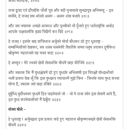
अजेय सात्यकि, ॥१७॥
राजा द्रुपद एवं द्रौपदीके पाँचों पुत्र और बड़ी भुजावाले सुभद्रापुत्र अभिमन्यू - इन
सभीने, हे राजन् सब ओरसे अलग - अलग शंख बजाये ॥१८॥
और उस भयानक शब्दने आकाश और पृथ्वीको भी गुँजाते हुए धार्तराष्ट्रोंके अर्थात्
आपके पक्षवालोंके हृदय विदीर्ण कर दिये ॥१९॥
हे राजन् ! इसके बाद कपिध्वज अर्जुनने मोर्चा बाँधकर डटे हुए धृतराष्ट्र -
सम्बन्धियोंको देखकर, उस शस्त्र चलनेकी तैयारीके समय धनुष उठाकर हॄषीकेश
श्रीकृष्ण महाराजसे यह वचन कहा ॥२०॥
हे अच्युत ! मेरे रथको दोनों सेनाओंके बीचमें खड़ा कीजिये ॥२१॥
और जबतक कि मैं युध्दक्षेत्रमें डटे हुए युध्दके अभिलाषी इन विपक्षी योध्दाओंको
भली प्रकार देख लूँ कि इस युध्दरुप व्यापारमें मुझे किन - किनके साथ युध्द करना
योग्य है, तबतक उसे खड़ा रखिये ॥२२॥
दुर्बुध्दि दुर्योधनका युध्दमें हित चाहनेवाले जो - जो ये राजा लोग इस सेनामें आये हैं,
इन युध्द करनेवालोंको मैं देखूँगा ॥२३॥
संजय बोले -
हे धृतराष्ट्र ! अर्जुनद्वारा इस प्रकार कहे हुए महाराज श्रीकृष्णचन्द्रने दोनों सेनाओंके
बीचमें ॥२४॥