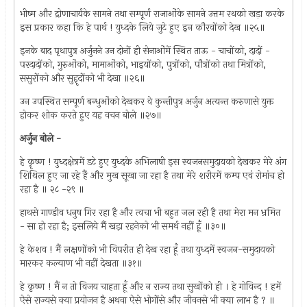
भीष्म और द्रोणाचार्यके सामने तथा सम्पूर्ण राजाओंके सामने उत्तम रथको खड़ा करके
इस प्रकार कहा कि हे पार्थ ! युध्दके लिये जुटे हुए इन कौरवोंको देख ॥२५॥
इनके बाद पृथापुत्र अर्जुनने उन दोनों ही सेनाओंमें स्थित ताऊ - चाचोंको, दादों -
परदादोंको, गुरुओंको, मामाओंको, भाइयोंको, पुत्रोंको, पौत्रोंको तथा मित्रोंको,
ससुरोंको और सुहॄदोंको भी देखा ॥२६॥
उन उपस्थित सम्पूर्ण बन्धुओंको देखकर वे कुन्तीपुत्र अर्जुन अत्यन्त करुणासे युक्त
होकर शोक करते हुए यह वचन बोले ॥२७॥
अर्जुन बोले -
हे कॄष्ण ! युध्दक्षेत्रमें डटे हुए युध्दके अभिलाषी इस स्वजनसमुदायको देखकर मेरे अंग
शिथिल हुए जा रहे हैं और मुख सूखा जा रहा है तथा मेरे शरीरमें कम्प एवं रोमांच हो
रहा है ॥ २८ -२९ ॥
हाथसे गाण्डीव धनुष गिर रहा है और त्वचा भी बहुत जल रही है तथा मेरा मन भ्रमित
- सा हो रहा है; इसलिये मैं खड़ा रहनेको भी समर्थ नहीं हूँ ॥३०॥
हे केशव ! मैं लक्षणोंको भी विपरीत ही देख रहा हूँ तथा युध्दमें स्वजन-समुदायको
मारकर कल्याण भी नहीं देखता ॥३१॥
हे कृष्ण ! मैं न तो विजय चाहता हूँ और न राज्य तथा सुखोंको ही । हे गोविन्द ! हमें
ऐसे राज्यसे क्या प्रयोजन है अथवा ऐसे भोगोंसे और जीवनसे भी क्या लाभ है ? ॥