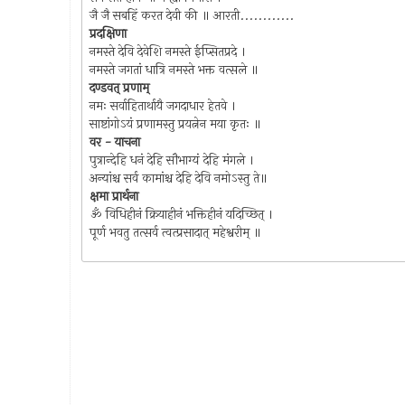
जै जै सबहिं करत देवी की ॥ आरती............
प्रदक्षिणा
नमस्ते देवि देवेशि नमस्ते ईप्सितप्रदे ।
नमस्ते जगतां धात्रि नमस्ते भक्त वत्सले ॥
दण्डवत् प्रणाम्
नमः सर्वाहितार्थायै जगदाधार हेतवे ।
साष्टांगोऽयं प्रणामस्तु प्रयत्नेन मया कृतः ॥
वर - याचना
पुत्रान्देहि धनं देहि सौभाग्यं देहि मंगले ।
अन्यांश्च सर्व कामांश्च देहि देवि नमोऽस्तु ते॥
क्षमा प्रार्थना
ॐ विधिहीनं क्रियाहीनं भक्तिहीनं यदिच्छित् ।
पूर्ण भवतु तत्सर्व त्वत्प्रसादात् महेश्वरीम् ॥