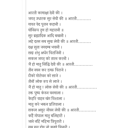
आरती कामाक्षा देवी की ।
जगत् उधारक सुर सेवी की ॥ आरती..........
गावत वेद पुरान कहानी ।
योनिरुप तुम हो महारानी ॥
सुर ब्रह्मादिक आदि बखानी ।
लहे दरस सब सुख लेवी की ॥ आरती.........
दक्ष सुता जगदम्ब भवानी ।
सदा शंभु अर्धंग विराजिनी ।
सकल जगत् को तारन करनी ।
जै हो मातु सिद्धि देवी की ॥ आरती.............
तीन नयन कर डमरु विराजे ।
टीको गोरोचन को साजे ।
तीनों लोक रुप से लाजे ।
जै हो मातु ! लोक सेवी की ॥ आरती..............
रक्त पुष्प कंठन वनमाला ।
केहरि वाहन खंग विशाला ।
मातु करे भक्तन प्रतिपाला ।
सकल असुर जीवन लेवी की ॥ आरती............
कहैं गोपाल मातु बलिहारी ।
जाने नहिं महिमा त्रिपुरारी ।
सब सत होय जो कह्यो विचारी ।