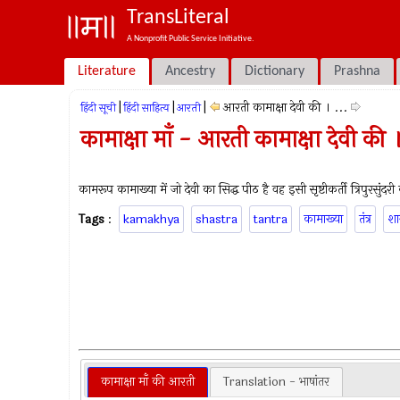
TransLiteral
A Nonprofit Public Service Initiative.
Literature
Ancestry
Dictionary
Prashna
|
|
|
आरती कामाक्षा देवी की । ...
हिंदी सूची
हिंदी साहित्य
आरती
कामाक्षा माँ - आरती कामाक्षा देवी की ।
कामरूप कामाख्या में जो देवी का सिद्ध पीठ है वह इसी सृष्टीकर्ती त्रिपुरसुंदरी
Tags
:
kamakhya
shastra
tantra
कामाख्या
तंत्र
शास
कामाक्षा माँ की आरती
Translation - भाषांतर