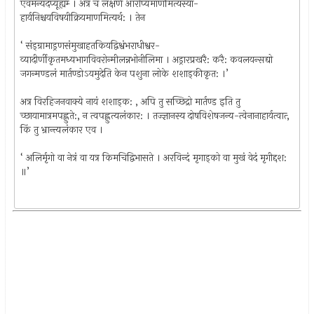
एवमन्यदप्यूह्यम्‍ । अत्र च लक्षणे आरोप्यमाणमित्यस्या-
हार्यनिश्चयविषयीक्रियमाणमित्यर्थ: । तेन
‘ संड्‍ग्रामाड्रणसंमुखाहतकियद्विश्वंभराधीश्वर-
व्यादीर्णीकृतमध्यभागविवरोन्मीलन्नभोनीलिमा । अड्रारप्रखरै: करै: कवलयन्सद्यो
जगन्मण्डलं मार्तण्डो‍ऽयमुदेति केन पशुना लोके शशाड्कीकृत: ।’
अत्र विरहिजनवाक्ये नायं शशाड्क: , अपि तु सच्छिद्रो मार्तण्ड इति तु
च्छायामात्रमपह्लुते:, न त्वपह्लुत्यलंकार: । तज्ज्ञानस्य दोषविशेषजन्य-त्वेनानाहार्यत्वात्‍,
किं तु भ्रान्त्यलंकार एव ।
‘ अलिर्मृगो वा नेत्रं वा यत्र किमचिद्विभासते । अरविन्दं मृगाड्को वा मुखं वेदं मृगीद्दश:
॥’