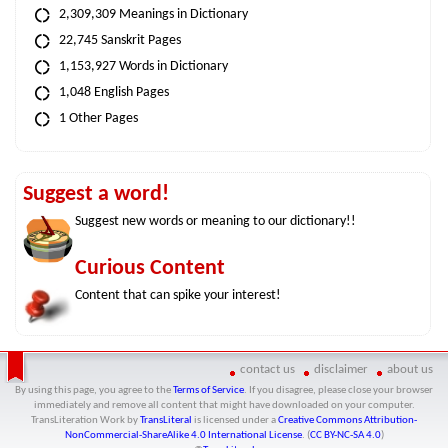
2,309,309 Meanings in Dictionary
22,745 Sanskrit Pages
1,153,927 Words in Dictionary
1,048 English Pages
1 Other Pages
Suggest a word!
Suggest new words or meaning to our dictionary!!
Curious Content
Content that can spike your interest!
contact us
disclaimer
about us
By using this page, you agree to the
Terms of Service
. If you disagree, please close your browser
immediately and remove all content that might have downloaded on your computer.
TransLiteration Work
by
TransLiteral
is licensed under a
Creative Commons Attribution-
NonCommercial-ShareAlike 4.0 International License
. (
CC BY-NC-SA 4.0
)