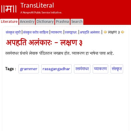
TransLiteral
A Nonprofit Public Service Initiative.
Literature
Ancestry
Dictionary
Prashna
Search
|
|
|
|
|
लक्षण ३
संस्कृत सूची
संस्कृत स्तोत्र साहित्य
व्याकरणः
रसगड्गाधर:
अपहृति अलंकारः
अपहृति अलंकारः - लक्षण ३
रसगंगाधर ग्रंथाचे लेखक पंडितराज जगन्नाथ होत. व्याकरण हा भाषेचा पाया आहे.
Tags
:
grammer
rasagangadhar
रसगंगाधर
व्याकरण
संस्कृत