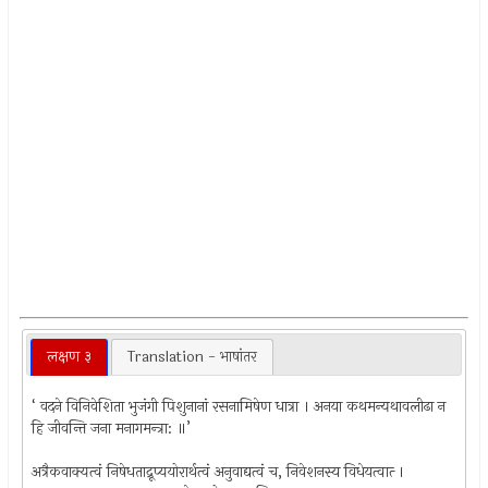
लक्षण ३
Translation - भाषांतर
‘ वदने विनिवेशिता भुजंगी पिशुनानां रसनामिषेण धात्रा । अनया कथमन्यथावलीढा न
हि जीवन्ति जना मनागमन्त्रा: ॥’
अत्रैकवाक्यत्वं निषेधताद्रूप्ययोरार्थत्वं अनुवाद्यत्वं च, निवेशनस्य विधेयत्वात्‍ ।