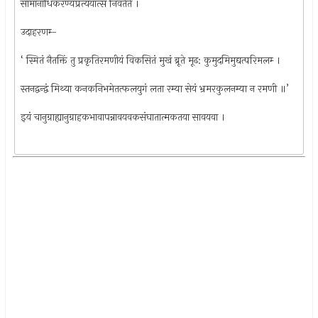
सामानाधिकरण्यप्रत्ययात्स निवर्तते ।
उदाहरणम्‍-
‘ स्मितं नैतक्तिं तु प्रकृतिरमणीयं विकसितं मुखं ब्रूते मूढ: कुमुदमिमुद्यत्परिमलम्‍ ।
स्तनद्वन्द्वं मिथ्या कनकनिभमेतत्फलयुगं लता रम्या सेयं भ्रमरकुलनम्या न रमणी ॥’
इयं चानुग्राह्यानुग्राहकभावापन्नावयवकसंघातात्मकतया सावयवा ।