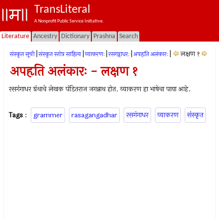
TransLiteral
A Nonprofit Public Service Initiative.
Literature
Ancestry
Dictionary
Prashna
Search
|
|
|
|
|
लक्षण १
संस्कृत सूची
संस्कृत स्तोत्र साहित्य
व्याकरणः
रसगड्गाधर:
अपहृति अलंकारः
अपहृति अलंकारः - लक्षण १
रसगंगाधर ग्रंथाचे लेखक पंडितराज जगन्नाथ होत. व्याकरण हा भाषेचा पाया आहे.
Tags
:
grammer
rasagangadhar
रसगंगाधर
व्याकरण
संस्कृत