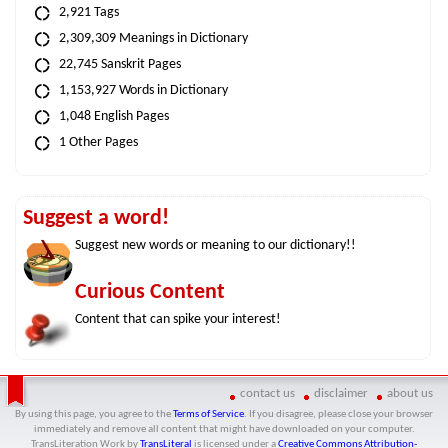
2,921 Tags
2,309,309 Meanings in Dictionary
22,745 Sanskrit Pages
1,153,927 Words in Dictionary
1,048 English Pages
1 Other Pages
Suggest a word!
Suggest new words or meaning to our dictionary!!
Curious Content
Content that can spike your interest!
contact us
disclaimer
about us
By using this page, you agree to the
Terms of Service
. If you disagree, please close your browser
immediately and remove all content that might have downloaded on your computer.
TransLiteration Work
by
TransLiteral
is licensed under a
Creative Commons Attribution-