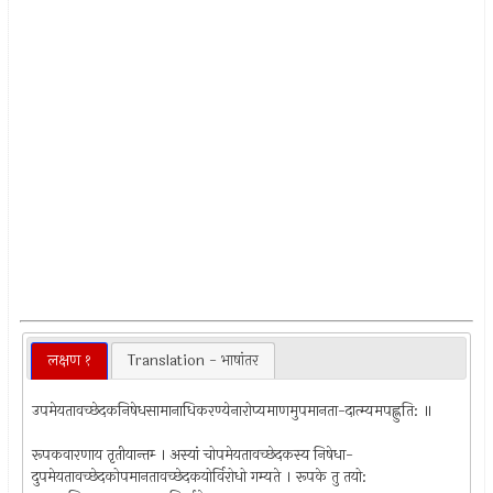
लक्षण १
Translation - भाषांतर
उपमेयतावच्छेदकनिषेधसामानाधिकरण्येनारोप्यमाणमुपमानता-दात्म्यमपह्लुति: ॥
रूपकवारणाय तृतीयान्तम्‍ । अस्यां चोपमेयतावच्छेदकस्य निषेधा-
दुपमेयतावच्छेदकोपमानतावच्छेदकयोर्विरोधो गम्यते । रूपके तु तयो: