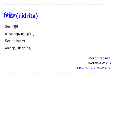
निद्रित(nidrita)
See : सुप्त
a
Asleep, sleeping.
See : झोपलेला
Asleep, sleeping.
More meanings
RANDOM WORD
SUGGEST A NEW WORD!