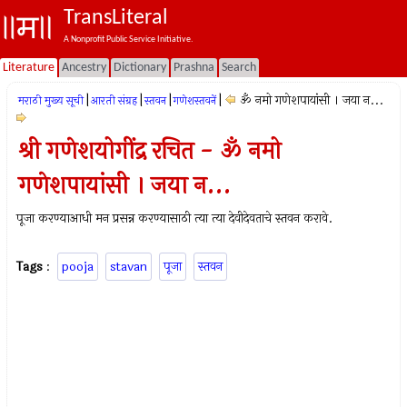
TransLiteral
A Nonprofit Public Service Initiative.
Literature
Ancestry
Dictionary
Prashna
Search
|
|
|
|
ॐ नमो गणेशपायांसी । जया न...
मराठी मुख्य सूची
आरती संग्रह
स्तवन
गणेशस्तवनें
श्री गणेशयोगींद्र रचित - ॐ नमो
गणेशपायांसी । जया न...
पूजा करण्याआधी मन प्रसन्न करण्यासाठी त्या त्या देवीदेवताचे स्तवन करावे.
Tags
:
pooja
stavan
पूजा
स्तवन