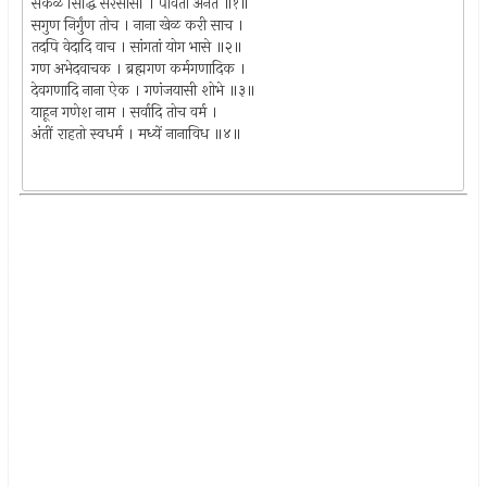
सकळ सिद्धि सरसासीं । पावती अनंत ॥१॥
सगुण निर्गुंण तोच । नाना खेळ करी साच ।
तदपि वेदादि वाच । सांगतां योग भासे ॥२॥
गण अभेदवाचक । ब्रह्मगण कर्मगणादिक ।
देवगणादि नाना ऐक । गणंजयासी शोभे ॥३॥
याहून गणेश नाम । सर्वादि तोच वर्म ।
अंतीं राहतो स्वधर्म । मध्यें नानाविध ॥४॥