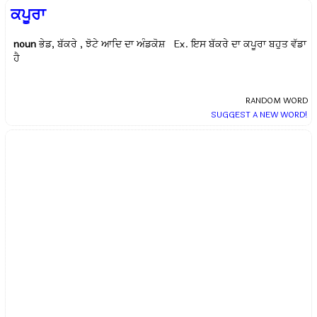
ਕਪੂਰਾ
noun
ਭੇਡ, ਬੱਕਰੇ , ਝੋਟੇ ਆਦਿ ਦਾ ਅੰਡਕੋਸ਼ Ex.
ਇਸ ਬੱਕਰੇ ਦਾ ਕਪੂਰਾ ਬਹੁਤ ਵੱਡਾ
ਹੈ
RANDOM WORD
SUGGEST A NEW WORD!