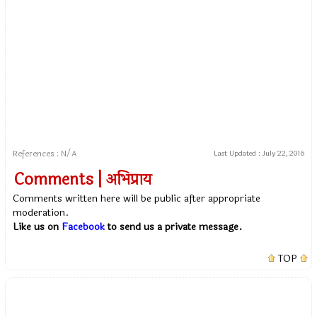
References : N/A
Last Updated :
July 22, 2016
Comments | अभिप्राय
Comments written here will be public after appropriate
moderation.
Like us on
Facebook
to send us a private message.
TOP