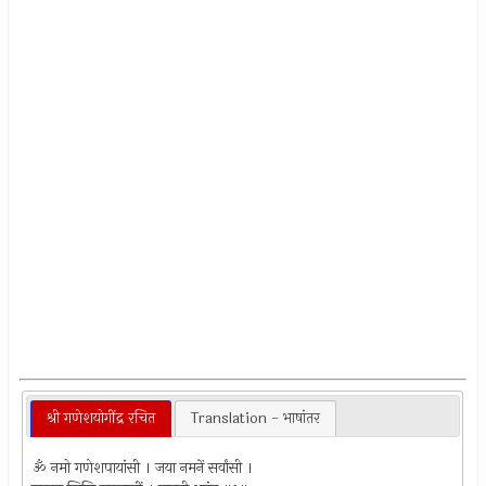
श्री गणेशयोगींद्र रचित
Translation - भाषांतर
ॐ नमो गणेशपायांसी । जया नमनें सर्वांसी ।