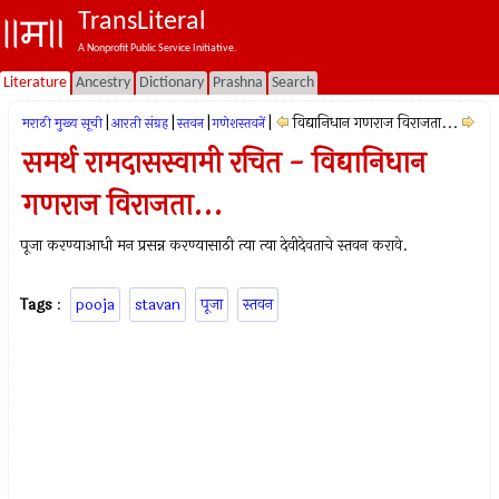
TransLiteral
A Nonprofit Public Service Initiative.
Literature
Ancestry
Dictionary
Prashna
Search
|
|
|
|
विद्यानिधान गणराज विराजता...
मराठी मुख्य सूची
आरती संग्रह
स्तवन
गणेशस्तवनें
समर्थ रामदासस्वामी रचित - विद्यानिधान
गणराज विराजता...
पूजा करण्याआधी मन प्रसन्न करण्यासाठी त्या त्या देवीदेवताचे स्तवन करावे.
Tags
:
pooja
stavan
पूजा
स्तवन