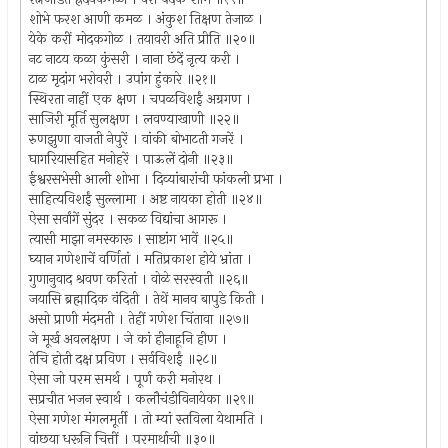
शोभे फरश आणी कमळ । अंकुश तिक्षण तेजाळ ।
येके करीं मोदकगोळ । तयावरी अति प्रीति ॥२०॥
नट नाटय कळा कुंसरी । नाना छंदें नृत्य करी ।
टाळ मृदांग भरोवरी । उपांग हुंकारे ॥२१॥
स्थिरता नाहीं एक क्षण । चपळविशईं अग्रगण ।
साजिरी मूर्ति सुलक्षण । लवण्याखाणी ॥२२॥
रुणझुणा वाजती नेपुरें । वांकी बोभाटती गजरें ।
घागरियासहित मनोहरें । पाऊलें दोनी ॥२३॥
ईश्वरसभेसी आली शोभा । दिव्यांबारांची फांकली प्रभा ।
साहित्यविशईं सुल्लामा । अष्ट नायका होती ॥२४॥
ऐसा सर्वांगें सुंदर । सकळ विद्यांचा आगरू ।
त्यासी माझा नमस्कारू । साष्टांग भावें ॥२५॥
घ्यान गणेशाचें वर्णितां । मतिप्रकाश होये भ्रांता ।
गुणानुवाद श्रवण करितां । वोळे सरस्वती ॥२६॥
जयासि ब्रह्मादिक वंदिती । तेथें मानव बापुडे किती ।
असो प्राणी मंदमती । तेहीं गणेश चिंतावा ॥२७॥
जे मूर्ख अवलक्षण । जे कां हीनाहूनि हीण ।
तेचि होती दक्ष प्रविण । सर्वविशईं ॥२८॥
ऐसा जो परम समर्थ । पूर्ण करी मनोरथ ।
सप्रचीत भजन स्वार्थ । कलौचंडीविनायेका ॥२९॥
ऐसा गणेश मंगलमूर्ती । तो म्यां स्तविला येथामति ।
वांछया धरूनि चित्तीं । परमार्थाची ॥३०॥