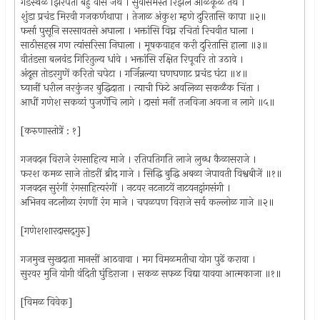
गंडस्थळें झिरपती बहु वास जेथें । सुवासमस्त रिझले अळिकूळ तेथें ।
शुंडा प्रचंड मिरवी गजकर्णथापा । तेजाळ अंकुश म्हणे दुरितासि कापा ॥२॥
फर्सा पुसूनि सरसावतसे अघाला । भक्तांसि विघ्न रचितां रिचवीत घाला ।
साठीसहस्र गण त्यांसरिसा निघाला । मूषकवाहन करी दुरितासि हाला ॥३॥
वीतंडसा बलवंड गिरितुल्य धांवे । भक्तांसि रक्षित रिपूवरि तो उठावे ।
अंदूस तोडरगुणें करितो चपेटा । गर्जिन्नल्या घणघणाट प्रचंड घंटा ॥४॥
घ्यानीं धरील नरकुंजर बुद्धिदाता । त्याची फिटे अवलिळा सकळैक चिंता ।
आधीं गणेश सकळां पुजणेंचि लागे । दासां मनीं तजविजा अवजा न लागे ॥५॥
[करुणास्तोत्रें : १]
गजवदन विराजे रंगसाहित्य माजे । रतिपतिगति लाजे लुब्ध कैळासराजे ।
फरश कमळ साजे तोडरीं ब्रीद गाजे । सिद्धि बुद्धि अबळा जेपावती विश्वबीजें ॥१॥
गजवदन सुरंगीं रंगसाहित्यरंगीं । नटवर नटनाटयें नाटयनट्वांगसंगी ।
अभिनव नटलीळा रंगणीं रंग माजे । चपळपण विराजे सर्व कल्लोळ गाजे ॥२॥
[गणेशशारदासद्‌गुरु]
गजमुख सुखदाता मानसीं आठवावा । मग विमळमतीचा योग पुढें करावा ।
सुरवर मुनि योगी वंदिती घुंडिराजा । सकळ सफळ विद्या यावया आत्मकाजा ॥१॥
[विमळ विवेक]