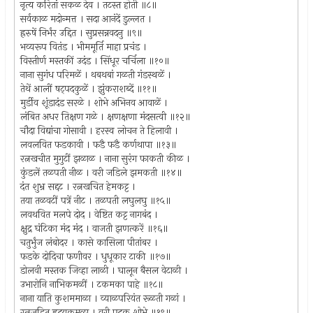
नृत्य करितां सकळ देव । तटस्त होती ॥८॥
सर्वकाळ मदोन्मत्त । सदा आनंदें डुल्लत ।
ह्ररुषें निर्भंर उद्दित । सुप्रसन्नवदनु ॥९॥
भव्यरूप वितंड । भीममूर्ति माहा प्रचंड ।
विस्तीर्ण मस्तकीं उदंड । सिंधूर चर्चिला ॥१०॥
नाना सुगंध परिमळें । थबथबां गळती गंडस्थळें ।
तेथें आलीं षट्‌पदकुळें । झुंकराशब्दें ॥११॥
मुर्डीव शूंडादंड सरळे । शोभे अभिनव आवाळें ।
लंबित अधर तिक्षण गळे । क्षणक्षणा मंदसत्वी ॥१२॥
चौदा विद्यांचा गोसावी । हरस्व लोचन ते हिलावी ।
लवलवित फडकावी । फडै फडै कर्णथापा ॥१३॥
रत्नखचीत मुगुटीं झळाळ । नाना सुरंग फाकती कीळ ।
कुंडलें तळपती नीळ । वरी जडिले झमकती ॥१४॥
दंत शुभ्र सद्दट । रत्नखचित हेमकट्ट ।
तया तळवटीं पत्रें नीट । तळपती लघुलघु ॥१५॥
लवथवित मलपे दोद । वेष्टित कट्ट नागबंद ।
क्षुद्र घंटिका मंद मंद । वाजती झणत्करें ॥१६॥
चतुर्भुंज लंबोदर । कासे कासिला पीतांबर ।
फडके दोदिचा फणीवर । धुधूकार टाकी ॥१७॥
डोलवी मस्तक जिव्हा लाळी । घालून बैसल वेटाळी ।
उभारोनि नाभिकमळीं । टकमका पाहे ॥१८॥
नाना याति कुशममाळा । व्याळपरियंत रूळती गळां ।
रत्नजडित ह्रदयकमळा । वरी पदक शोभे ॥१९॥