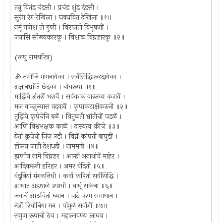
तनू वितंड चंडसी । प्रचंड शुंड दंडसी ।
सुरंग रंग रेखिला । घवघवित देखिला ॥१॥
नमूं गणेश तो गुणी । विराजतो विभूषणीं ।
जनासि सौख्यकारकू । विशाळ विघ्नहारकू ॥२॥
(लघु रामचरित्र)
ॐ नमोजि गणनायेका । सर्वसिद्धिफळदायेका ।
अज्ञानभ्रांति छेदका । बोधरूपा ॥१॥
माझिये अंतरीं भरावें । सर्वकाळ वास्तव्य करावें ।
मज वाम्सुन्यास वदवावें । कृपाकटाक्षेंकरुनी ॥२॥
तुझिये कृपेचेनि बळें । वितुळती भ्रांतीचीं पडळें ।
आणि विश्वभक्षक काळें । दास्यत्व कीजे ॥३॥
येतां कृपेची निज उडी । विघ्नें कांपती बापुडीं ।
होऊन जाती देशधदी । नाममात्रें ॥४॥
ह्मणौन नामें विघ्नहर । आम्हां अनाथांचें माहेर ।
आदिकरुनी हरिहर । अमर वंदिती ॥५॥
वंदूनियां मंगळनिधी । कार्य करितां सर्वसिद्धि ।
आघात अडथाळे उपाधी । बाधूं सकेना ॥६॥
जयाचें आठवितां घ्यान । वाटे परम समाधान ।
नेत्रीं रिघोनिया मन । पांगुळे सर्वांगीं ॥७॥
सगुण रूपाची ठेव । महालावण्य लाघव ।