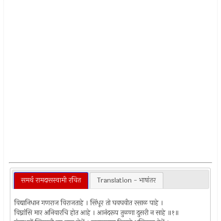
समर्थ रामदासस्वामी रचित
Translation - भाषांतर
विद्यानिधान गणराज विराजताहे । सिंधूर तो घवघवीत रसाळ पाहे ।
विघ्नांसि मार अनिवारचि होत आहे । आनंदरूप तुळणा दुसरी न साहे ॥१॥