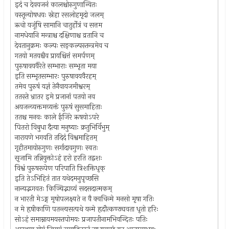
इदं च देवयजनं कालश्चोरुगुणान्वितः
वस्तून्योषधयः स्नेहा रसलोहमृदो जलम्
ऋचो यजूंषि सामानि चातुर्होत्रं च सत्तम
नामधेयानि मन्त्राश्च दक्षिणाश्च व्रतानि च
देवतानुक्रमः कल्पः सङ्कल्पस्तन्त्रमेव च
गतयो मतयश्चैव प्रायश्चित्तं समर्पणम्
पुरुषावयवैरेते सम्भाराः सम्भृता मया
इति सम्भृतसम्भारः पुरुषावयवैरहम्
तमेव पुरुषं यज्ञं तेनैवायजमीश्वरम्
ततस्ते भ्रातर इमे प्रजानां पतयो नव
अयजन्व्यक्तमव्यक्तं पुरुषं सुसमाहिताः
ततश्च मनवः काले ईजिरे ऋषयोऽपरे
पितरो विबुधा दैत्या मनुष्याः क्रतुभिर्विभुम्
नारायणे भगवति तदिदं विश्वमाहितम्
गृहीतमायोरुगुणः सर्गादावगुणः स्वतः
सृजामि तन्नियुक्तोऽहं हरो हरति तद्वशः
विश्वं पुरुषरूपेण परिपाति त्रिशक्तिधृक्
इति तेऽभिहितं तात यथेदमनुपृच्छसि
नान्यद्भगवतः किञ्चिद्भाव्यं सदसदात्मकम्
न भारती मेऽङ्ग मृषोपलक्ष्यते न वै क्वचिन्मे मनसो मृषा गतिः
न मे हृषीकाणि पतन्त्यसत्पथे यन्मे हृदौत्कण्ठ्यवता धृतो हरिः
सोऽहं समाम्नायमयस्तपोमयः प्रजापतीनामभिवन्दितः पतिः