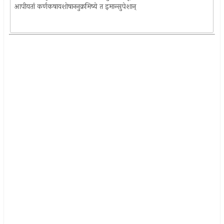
आपीयतां कर्णकषायशोषाननुक्रमिष्ये त इमान्सुपेशान्