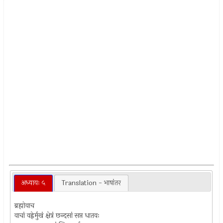
अध्यायः ५
Translation - भाषांतर
ब्रह्मोवाच
वाचां वह्नेर्मुखं क्षेत्रं छन्दसां सप्त धातवः