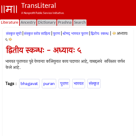
TransLiteral
A Nonprofit Public Service Initiative.
Literature
Ancestry
Dictionary
Prashna
Search
|
|
|
|
|
अध्यायः
संस्कृत सूची
संस्कृत स्तोत्र साहित्य
पुराण
श्रीमद् भागवत पुराण
द्वितीयः स्कन्धः
५
द्वितीय स्कन्धः - अध्यायः ५
भागवत पुराणात पुढे येणार्‍या कलियुगात काय घडणार आहे, याबद्दलचे सविस्तर वर्णन
केले आहे.
Tags
:
bhagavat
puran
पुराण
भागवत
संस्कृत