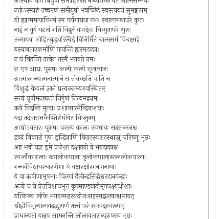
आस्थाय योगं निपुणं समाहितस्तं नाध्यगच्छं यत आत्मसम्भवः
नतोऽस्म्यहं तच्चरणं समीयुषां भवच्छिदं स्वस्त्ययनं सुमङ्गलम्
यो ह्यात्ममायाविभवं स्म पर्यगाद्यथा नभः स्वान्तमथापरे कुतः
नाहं न यूयं यदृतां गतिं विदुर्न वामदेवः किमुतापरे सुराः
तन्मायया मोहितबुद्धयस्त्विदं विनिर्मितं चात्मसमं विचक्ष्महे
यस्यावतारकर्माणि गायन्ति ह्यस्मदादयः
न यं विदन्ति तत्त्वेन तस्मै भगवते नमः
स एष आद्यः पुरुषः कल्पे कल्पे सृजत्यजः
आत्मात्मन्यात्मनात्मानं स संयच्छति पाति च
विशुद्धं केवलं ज्ञानं प्रत्यक्सम्यगवस्थितम्
सत्यं पूर्णमनाद्यन्तं निर्गुणं नित्यमद्वयम्
ऋषे विदन्ति मुनयः प्रशान्तात्मेन्द्रियाशयाः
यदा तदेवासत्तर्कैस्तिरोधीयेत विप्लुतम्
आद्योऽवतारः पुरुषः परस्य कालः स्वभावः सदसन्मनश्च
द्रव्यं विकारो गुण इन्द्रियाणि विराट्स्वराट्स्थास्नु चरिष्णु भूम्नः
अहं भवो यज्ञ इमे प्रजेशा दक्षादयो ये भवदादयश्च
स्वर्लोकपालाः खगलोकपाला नृलोकपालास्तललोकपालाः
गन्धर्वविद्याधरचारणेशा ये यक्षरक्षोरगनागनाथाः
ये वा ऋषीणामृषभाः पित्णां दैत्येन्द्रसिद्धेश्वरदानवेन्द्राः
अन्ये च ये प्रेतपिशाचभूत कूष्माण्डयादोमृगपक्ष्यधीशाः
यत्किञ्च लोके भगवन्महस्वदोजःसहस्वद्बलवत्क्षमावत्
श्रीह्रीविभूत्यात्मवदद्भुतार्णं तत्त्वं परं रूपवदस्वरूपम्
प्राधान्यतो यानृष आमनन्ति लीलावतारान्पुरुषस्य भूम्नः