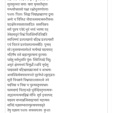
सुरासुरनरा नागाः खगा मृगसरीसृपाः
गन्धर्वाप्सरसो यक्षा रक्षोभूतगणोरगाः
पशवः पितरः सिद्धा विद्याध्राश्चारणा द्रुमाः
अन्ये च विविधा जीवाजलस्थलनभौकसः
ग्रहर्क्षकेतवस्तारास्तडितः स्तनयित्नवः
सर्वं पुरुष एवेदं भूतं भव्यं भवच्च यत्
तेनेदमावृतं विश्वं वितस्तिमधितिष्ठति
स्वधिष्ण्यं प्रतपन्प्राणो बहिश्च प्रतपत्यसौ
एवं विराजं प्रतपंस्तपत्यन्तर्बहिः पुमान्
सोऽमृतस्याभयस्येशो मर्त्यमन्नं यदत्यगात्
महिमैष ततो ब्रह्मन्पुरुषस्य दुरत्ययः
पादेषु सर्वभूतानि पुंसः स्थितिपदो विदुः
अमृतं क्षेममभयं त्रिमूर्ध्नोऽधायि मूर्धसु
पादास्त्रयो बहिश्चासन्नप्रजानां य आश्रमाः
अन्तस्त्रिलोक्यास्त्वपरो गृहमेधोऽबृहद्व्रतः
सृती विचक्रमे विश्वम्साशनानशने उभे
यदविद्या च विद्या च पुरुषस्तूभयाश्रयः
यस्मादण्डं विराड्जज्ञे भूतेन्द्रियगुणात्मकः
तद्द्रव्यमत्यगाद्विश्वं गोभिः सूर्य इवातपन्
यदास्य नाभ्यान्नलिनादहमासं महात्मनः
नाविदं यज्ञसम्भारान्पुरुषावयवानृते
तेषु यज्ञस्य पशवः सवनस्पतयः कुशाः