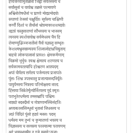
हव्यकव्यामृतान्नानां जिह्वा सर्वरसस्य च
सर्वासूनां च वायोश्च तन्नासे परमायणे
अश्विनोरोषधीनां च घ्राणो मोदप्रमोदयोः
रूपाणां तेजसां चक्षुर्दिवः सूर्यस्य चाक्षिणी
कर्णौ दिशां च तीर्थानां श्रोत्रमाकाशशब्दयोः
तद्गात्रं वस्तुसाराणां सौभगस्य च भाजनम्
त्वगस्य स्पर्शवायोश्च सर्वमेधस्य चैव हि
रोमाण्युद्भिज्जजातीनां यैर्वा यज्ञस्तु सम्भृतः
केशश्मश्रुनखान्यस्य शिलालोहाभ्रविद्युताम्
बाहवो लोकपालानां प्रायशः क्षेमकर्मणाम्
विक्रमो भूर्भुवः स्वश्च क्षेमस्य शरणस्य च
सर्वकामवरस्यापि हरेश्चरण आस्पदम्
अपां वीर्यस्य सर्गस्य पर्जन्यस्य प्रजापतेः
पुंसः शिश्न उपस्थस्तु प्रजात्यानन्दनिर्वृतेः
पायुर्यमस्य मित्रस्य परिमोक्षस्य नारद
हिंसाया निरृतेर्मृत्योर्निरयस्य गुदं स्मृतः
पराभूतेरधर्मस्य तमसश्चापि पश्चिमः
नाड्यो नदनदीनां च गोत्राणामस्थिसंहतिः
अव्यक्तरससिन्धूनां भूतानां निधनस्य च
उदरं विदितं पुंसो हृदयं मनसः पदम्
धर्मस्य मम तुभ्यं च कुमाराणां भवस्य च
विज्ञानस्य च सत्त्वस्य परस्यात्मा परायणम्
अहं भवान्भवश्चैव त इमे मुनयोऽग्रजाः