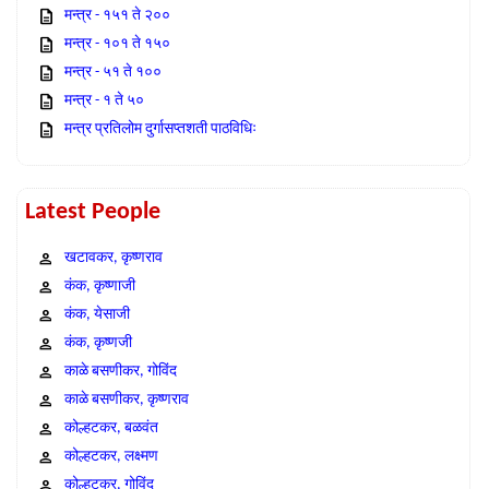
मन्त्र - १५१ ते २००
मन्त्र - १०१ ते १५०
मन्त्र - ५१ ते १००
मन्त्र - १ ते ५०
मन्त्र प्रतिलोम दुर्गासप्तशती पाठविधिः
Latest People
खटावकर, कृष्णराव
कंक, कृष्णाजी
कंक, येसाजी
कंक, कृष्णजी
काळे बसणीकर, गोविंद
काळे बसणीकर, कृष्णराव
कोल्हटकर, बळवंत
कोल्हटकर, लक्ष्मण
कोल्हटकर, गोविंद