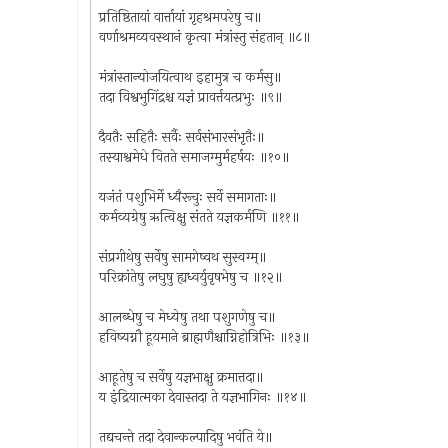
प्रतिष्ठितायां वार्त्तायां गृहश्रमपरेषु च॥
वर्णाश्रमव्यवस्थानं कृत्वा मंत्रांस्तु संहतान् ॥८॥
मंत्रांस्तान्योजयित्वाथ इहामुत्र च कर्मसु॥
तदा विश्वभुगिंद्रश्च यज्ञं प्रावर्त्तयत्प्रभुः ॥९॥
दैवतैः सहितैः सर्वैः सर्वसंभारसंभृतैः॥
तस्याश्वमेधे वितते समाजग्मुर्महर्षयः ॥१०॥
यजंतं पशुभिर्मे ध्यैरूचुः सर्वे समागताः॥
कर्मव्यग्रेषु ऋत्विक्षु संतते यज्ञकर्मणि ॥११॥
संप्रगीथेषु सर्वेषु सामगेष्वथ सुस्वग्म्॥
परिक्रांतेषु लघुषु ह्यध्वर्युवृषभेषु च ॥१२॥
आलब्धेषु च मेध्येषु तथा पशुगणेषु च॥
हविष्यग्नौ हूयमाने ब्राह्मणैश्चाग्निहोत्रिभिः ॥१३॥
आहूतेषु च सर्वेषु यज्ञभाक्षु क्रमात्तदा॥
य इंद्रियात्मका देवास्तदा ते यज्ञभागिनः ॥१४॥
तद्यचन्ते तदा देवान्कल्पादिषु भवंति ये॥