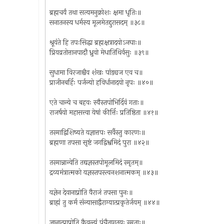
ब्रह्मचर्यं तथा सत्यमनुक्रोशः क्षमा धृतिः॥
सनातनस्य धर्मस्य मूलमेतद्दुरासदम् ॥३८॥
श्रूयंते हि तपःसिद्धा ब्रह्मक्षत्रादयोऽनघाः॥
प्रियव्रतोत्तानपादौ ध्रुवो मेधातिथिर्वसुः ॥३९॥
सुधामा विरजाश्चैव शंखः पांड्यज एव च॥
प्राजीनबर्हिः पर्जन्यो हविर्धानादयो नृपः ॥४०॥
एते चान्ये च बहवः स्वैस्तपोभिर्दिवं गताः॥
राजर्षयो महासत्त्वा येषां कीर्त्तिः प्रतिष्ठिता ॥४१॥
तस्माद्विशिष्यते यज्ञात्तपः सर्वैस्तु कारणः॥
ब्रह्मणा तपसा सृष्टं जगद्विश्वमिदं पुरा ॥४२॥
तस्मान्नान्वेति तद्यज्ञस्तपोमूलमिदं स्मृतम्॥
द्रव्यमंत्रात्मको यज्ञस्तपस्त्वनशनात्मकम् ॥४३॥
यज्ञेन देवानाप्नोति वैराजं तपसा पुनः॥
ब्राह्मं तु कर्म संन्यासाद्वैराग्यात्प्रकृतेर्जयम् ॥४४॥
ज्ञानात्प्राप्नोति कैवल्यं पंचैतागतयः स्मृताः॥