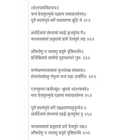
शांशापायनिरुवाच॥
कथं त्रेतायुगमुखे यज्ञस्य स्यात्प्रवर्त्तनम्॥
पूर्वं स्वायंभुवे सर्गे यथावत्तच्च ब्रूहि मे ॥१॥
अंतर्हितायां संध्यायां सार्द्धं कृतयुगेन वै॥
कालाख्यायां प्रवृत्तायां प्राप्ते त्रेतायुगे तदा ॥२॥
औषधीषु च जातासु प्रवृत्ते वृष्टिसर्जने॥
प्रतिष्ठितायां वार्त्तायां गृहाश्रमपरे पुनः ॥३॥
वर्णाश्रमव्यवस्थानं कृतवंतश्च संख्यया॥
संभारांस्तांस्तु मंभृत्य कथं यज्ञः प्रवर्त्तितः ॥४॥
एतच्छुत्वाऽब्रवीत्सूतः श्रूयतां शांशपायने॥
यथा त्रेतायुगमुखे यज्ञस्य स्यात्प्रवर्तनम् ॥५॥
पूर्वं स्वायंभुवे सर्गे तद्वक्ष्याम्यानुपूर्व्यतः॥
अंतर्हितायां संध्यायां सार्द्धं कृतयुगेन तु ॥६॥
कालाख्यायां प्रवृत्तायां प्रप्ते त्रेतायुगे तदा॥
औषधीषु च जातासु प्रवृत्ते वृष्टिसर्जने ॥७॥