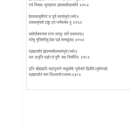
एवं विवादः सुमहान्य ज्ञस्यासीत्प्रवर्त्तने ॥४५॥
देवतानामृषीणां च पूर्व स्वायंभुवेऽन्तरे॥
ततस्तमृषयो दृष्ट्वा हतं धर्मबलेन तु ॥४६॥
वसोर्वाक्यमना दृत्य जगमुः सर्वे यथागतम्॥
गतेषु मुनिसंघेषु देवा यज्ञं समाप्नुवन् ॥४७॥
यज्ञप्रवर्त्तनं ह्येवमासीत्स्वायंभुवेऽन्तरे॥
ततः प्रभृति यज्ञोऽयं युगैः सह विवर्त्तितः ॥४८॥
इति श्रीब्रह्मांडे महापुराणे वायुप्रोक्ते पूर्वभागे द्वितीयेऽनुषंगपादे
यज्ञप्रवर्त्तनं नाम त्रिशत्तमोऽध्यायः॥३०॥