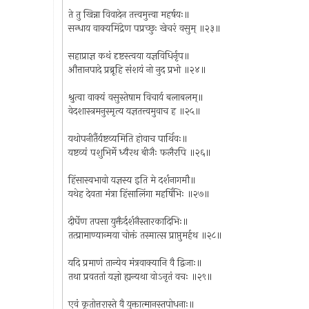
ते तु खिन्ना विवादेन तत्त्वमुत्त्वा महर्षयः॥
सन्धाय वाक्यमिंद्रेण पप्रच्छुः खेचरं वसुम् ॥२३॥
सहाप्राज्ञ कथं दृष्टस्त्वया यज्ञविधिर्नृप॥
औत्तानपादे प्रब्रूहि संशयं नो नुद प्रभो ॥२४॥
श्रुत्वा वाक्यं वसुस्तेषाम विचार्य बलाबलम्॥
वेदशास्त्रमनुस्मृत्य यज्ञतत्त्वमुवाच ह ॥२५॥
यथोपनीर्तैर्यष्टव्यमिति होवाच पार्थिवः॥
यष्टव्यं पशुभिर्मे ध्यैरथ बीजैः फलैरपि ॥२६॥
हिंसास्वभावो यज्ञस्य इति मे दर्शनागमौ॥
यथेह देवता मंत्रा हिंसालिंगा महर्षिभिः ॥२७॥
दीर्घेण तपसा युक्तैर्दर्शनैस्तारकादिभिः॥
तत्प्रामाण्यान्मया चोक्तं तस्मात्स प्राप्तुमर्हथ ॥२८॥
यदि प्रमाणं तान्येव मंत्रवाक्यानि वै द्विजाः॥
तथा प्रवततां यज्ञो ह्यन्यथा वोऽनृतं वचः ॥२९॥
एवं कृतोत्तरास्ते वै युक्तात्मानस्तपोधनाः॥