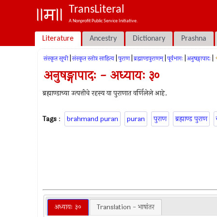
TransLiteral
A Nonprofit Public Service Initiative.
Literature
Ancestry
Dictionary
Prashna
|
|
|
|
|
|
संस्कृत सूची
संस्कृत स्तोत्र साहित्य
पुराण
ब्रह्माण्डपुराणम्
पूर्वभागः
अनुषङ्गापादः
अनुषङ्गापादः - अध्यायः ३०
ब्रह्माण्डाच्या उत्पत्तीचे रहस्य या पुराणात वर्णिलेले आहे.
Tags
:
brahmand puran
puran
पुराण
ब्रह्माण्ड पुराण
अध्यायः ३०
Translation - भाषांतर