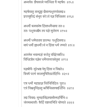
अध्वर्यवः प्रैषकाले व्यत्थिता वै महर्षयः ॥१५॥
महर्षयस्तु तान्दृष्ट्वा दीनान्पशुगणांस्तदा॥
प्रपच्छुरिद्रं संभूय कोऽयं यज्ञ विधिस्तव ॥१६॥
अधर्मो बलवानेष हिंसाधर्मेप्सया ततः॥
ततः पशुवधश्चैष तव यज्ञे सुरोत्तम ॥१७॥
अधर्मो धर्मघाताय प्रारब्धः पशुहिसया॥
नायं धर्मो ह्यधर्मोऽयं न हिंसा धर्म उच्यते ॥१८॥
आगमेन भवान्यज्ञं करोतु यदिहेच्छति॥
विधिदृष्टेन यज्ञेन धर्मेणाव्यपसेतुना ॥१९॥
यज्ञबीचैः सुरेश्रष्ठ येषु हिंसा न विद्यते॥
त्रिवर्षं परमं कालमुषितैरप्ररोहिभिः ॥२०॥
एष धर्मो महाप्राज्ञ विरंचिविहितः पुरा॥
एवं विश्वभुगिंद्रस्तु ऋषिभिस्तत्त्वदर्शिभिः ॥२१॥
तदा विवादः सुमहानिंद्रस्यासीन्महर्षिभिः॥
जंगमस्थावरैः कैर्हि यष्टव्यमिति चोच्यते ॥२२॥