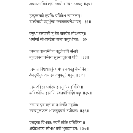
अवश्यभावितं दृष्ट्वा तमथो वाग्यताऽभवन् ॥३०॥
इत्युक्तमात्रे नृपतिः प्रविवेश रसातलम्॥
ऊर्ध्वचारी वसुर्भूत्वा रसातलचरोऽभवत् ॥३१॥
वसुधा तलवासी तु तेन वाक्येन सोऽभवत्॥
धर्माणां संशयच्छेत्ता राजा वसुरधोगतः ॥३२॥
तस्मान्न वाच्यमेकेन बहुज्ञेनापि संशये॥
बहुद्वारस्य धर्मस्य सूक्ष्मा दूरतरा गतिः ॥३३॥
तस्मान्न निश्चयाद्वक्तुं धर्मः शक्यस्तु केनचित्॥
देवानृषीनुपादाय स्वायंभुवमृते मनुम् ॥३४॥
तस्मादहिंसा धर्मस्य द्वारमुक्तं महर्षिभिः॥
ऋषिकोटिसहस्राणि स्वतपोभिर्दिवं ययुः ॥३५॥
तस्मान्न दानं यज्ञं वा प्रशंसंति महर्षयः॥
उञ्छमूलफलं शाकमुदपात्रं तपोधनाः ॥३६॥
एतद्दत्वा विभवतः स्वर्गे लोके प्रतिष्ठिताः॥
अद्रोहश्चाप्य लोभश्च तपो भुतदया दमः ॥३७॥