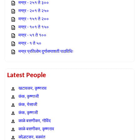
मन्त्र - २५१ ते ३००
मन्त्र - २०१ ते २५०
मन्त्र - १५१ ते २००
मन्त्र - १०१ ते १५०
मन्त्र - ५१ ते १००
मन्त्र - १ ते ५०
मन्त्र प्रतिलोम दुर्गासप्तशती पाठविधिः
Latest People
खटावकर, कृष्णराव
कंक, कृष्णाजी
कंक, येसाजी
कंक, कृष्णजी
काळे बसणीकर, गोविंद
काळे बसणीकर, कृष्णराव
कोल्हटकर, बळवंत