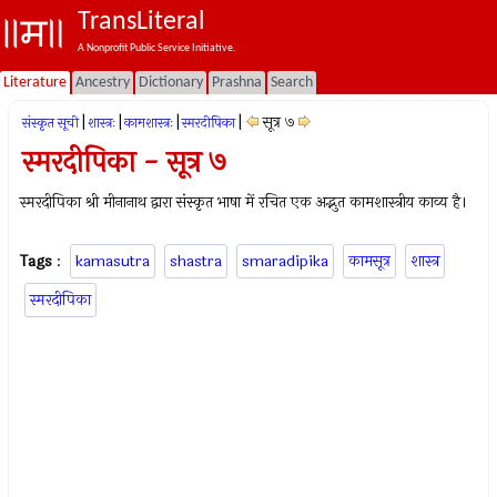
TransLiteral
A Nonprofit Public Service Initiative.
Literature
Ancestry
Dictionary
Prashna
Search
|
|
|
|
सूत्र ७
संस्कृत सूची
शास्त्रः
कामशास्त्रः
स्मरदीपिका
स्मरदीपिका - सूत्र ७
स्मरदीपिका श्री मीनानाथ द्वारा संस्कृत भाषा में रचित एक अद्भुत कामशास्त्रीय काव्य है।
Tags
:
kamasutra
shastra
smaradipika
कामसूत्र
शास्त्र
स्मरदीपिका