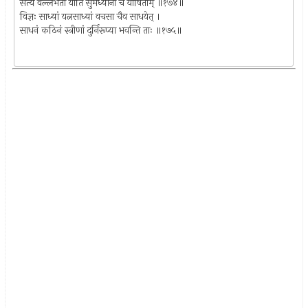
सत्यं वल्लभतां याति सुमध्यानां च योषिताम् ॥१७४॥
विज्ञः साध्यां यत्नसाध्यां वचसा चैव साधयेत् ।
साधनं कठिनं स्त्रीणां दुर्निरूप्या भवन्ति ताः ॥१७५॥