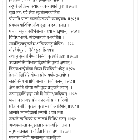
विद्वद्भिः सर्वजगति तरुणीत्यभिधीयते ।
तदूर्ध्वं अतिरूढा स्याद्यावत्पञ्चाशतं पुनः ॥१५२॥
वृद्धा ततः परं ज्ञेया सुरतोत्सववर्जिता ।
प्रीणाति बाला मालाद्यैस्तरुणी वस्त्रदानतः ॥१५३॥
प्रेमवाक्यादिभिः प्रौढा वृद्धा च दृढताडनात् ।
फलताम्बूलवासोभिर्बाला वश्या भवेन्नृणाम् ॥१५४॥
विविधाभरणैः स्नेहैस्तरुणी वशवर्तिनी ।
गाढालिङ्गनचुम्बनैश्च अतिरूढास्तु योषितः ॥१५५॥
गौरवैर्मधुरालापैर्भवेद्वृद्धा प्रियंवदा ।
तथा कुसुमधर्मिण्यः स्त्रियो वृद्धपरिग्रहाः ॥१५६॥
उपक्रामन्ति विश्वासाद्द्विषन्ति पुरुषं क्षणात् ।
निदाघशरदोर्बाला सेव्या विषयिणां भवेत् ॥१५७॥
हेमन्ते शिशिरे योग्या प्रौढा वर्षावसन्तयोः ।
सततं सेव्यमानापि बाला वर्धयते बलम् ॥१५८॥
क्षेमं नयति योग्या स्त्री वृद्धा प्रकुरुते जराम् ।
उत्साहहानिं वृद्धा स्त्री दिशेद्रोगक्षयादिकम् ॥१५९॥
बाला च प्राणदा प्रोक्ता तरुणी प्राणहारिणी ।
प्रौढा करोति वृद्धत्वं वृद्धा मरणं आदिशेत् ॥१६०॥
आसीने लालयेद्बालां तरुणीं शयने तथा ।
उत्थाने त्वतिरूढां च लालनं त्रिविधं मतम् ॥१६१॥
अध्वक्लान्ता ऋतुस्नाता प्रथमज्वरिता तथा ।
मधुपानप्रसन्ना च नर्तिता विरही तथा ॥१६२॥
षण्मासगर्भिणी मासप्रसूता नवरङ्गिणी ।