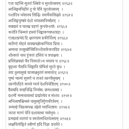
एता वहन्ति सुतरां स्त्रियो न सुरतोत्सवम् ॥१६३॥
आलिङ्गनविहीनं तु यो वेत्ति सुरतोत्सवम् ।
पशोरिव भवेत्तस्य सिद्धिः स्वार्थैकसिद्धये ॥१६४॥
आलिङ्गचुम्बने दंशो भगस्तनविमर्दनम् ।
नखदानं च घातश्च ग्रहणं कुचकेशयोः ॥१६५॥
करोति चिन्मयं हास्यं जिह्वाकण्ठाधरग्रहः ।
एतद्दशप्रभेदं हि क्षरणस्य प्रकीर्तितम् ॥१६६॥
नारीणां मोहनं तावद्यावन्नोत्कण्ठिता प्रिया ।
अन्यथा तत्सुखोच्छितिरशीतार्ककरादिव ॥१६७॥
शीत्कारं चाथ हुंकारं हसितं च त्रपाक्षयः ।
प्रस्विन्नवदनं चैव विकारोऽथ भगस्य च ॥१६८॥
बुद्ध्वा चैतानि लिङ्गानि योषितां सुरते बुधः ।
तया तुल्यसुखं वाञ्छन्ननुरागं समाचरेत् ॥१६९॥
पुष्पं माल्यं सुवर्णं च राजतं तरुणीसुखम् ।
तरुणीरहिते कान्ते व्यर्थं देशविचेष्टितम् ॥१७०॥
दैवाद्यदि कदाचिद्धि विच्छेदः क्रमशस्तदा ।
दशमीं मन्मथावस्थां प्राप्नोत्येव न संशयः ॥१७१॥
अभिलाषश्चिन्तनं चानुस्मृतिर्गुणकीर्तनम् ।
उन्मादो विप्रलापश्च उद्वेगो व्याधिरष्टमः ॥१७२॥
जरता मरणं चेति दशावस्था मनोभुवः ।
प्रमदानां नराणां च स्मरोन्मथितचेतसाम् ॥१७३॥
लक्षयित्वेङ्गितं स्त्रीणां हृदि विज्ञः प्रवर्तते ।