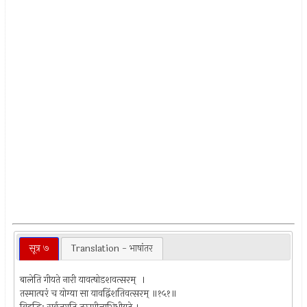
सूत्र ७
Translation - भाषांतर
बालेति गीयते नारी यावत्षोडशवत्सरम् ।
तस्मात्परं च योग्या सा यावद्विंशतिवत्सरम् ॥१५१॥