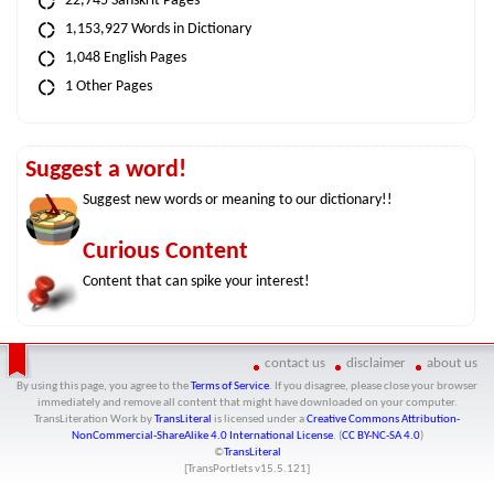
22,745 Sanskrit Pages
1,153,927 Words in Dictionary
1,048 English Pages
1 Other Pages
Suggest a word!
Suggest new words or meaning to our dictionary!!
Curious Content
Content that can spike your interest!
contact us
disclaimer
about us
By using this page, you agree to the
Terms of Service
. If you disagree, please close your browser
immediately and remove all content that might have downloaded on your computer.
TransLiteration Work
by
TransLiteral
is licensed under a
Creative Commons Attribution-
NonCommercial-ShareAlike 4.0 International License
. (
CC BY-NC-SA 4.0
)
©
TransLiteral
[TransPortlets v
15.5.121
]