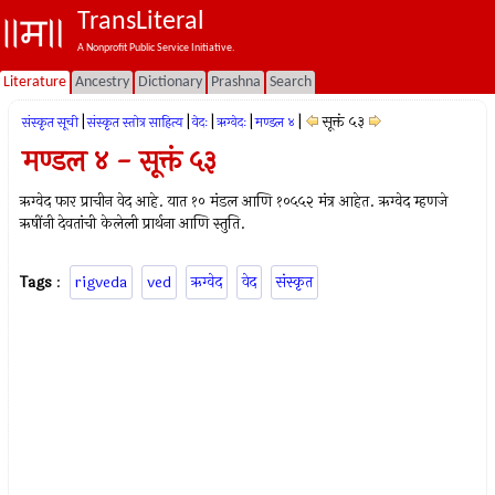
TransLiteral
A Nonprofit Public Service Initiative.
Literature
Ancestry
Dictionary
Prashna
Search
|
|
|
|
|
सूक्तं ५३
संस्कृत सूची
संस्कृत स्तोत्र साहित्य
वेदः
ऋग्वेदः
मण्डल ४
मण्डल ४ - सूक्तं ५३
ऋग्वेद फार प्राचीन वेद आहे. यात १० मंडल आणि १०५५२ मंत्र आहेत. ऋग्वेद म्हणजे
ऋषींनी देवतांची केलेली प्रार्थना आणि स्तुति.
Tags
:
rigveda
ved
ऋग्वेद
वेद
संस्कृत