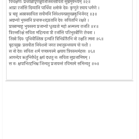
विचक्षणः प्रथयन्नापृणन्नुर्वजीजनत्सविता सुम्नमुक्थ्यम् ॥२॥
आप्रा रजांसि दिव्यानि पार्थिवा श्लोकं देवः कृणुते स्वाय धर्मणे ।
प्र बाहू अस्राक्सविता सवीमनि निवेशयन्प्रसुवन्नक्तुभिर्जगत् ॥३॥
अदाभ्यो भुवनानि प्रचाकशद्व्रतानि देवः सविताभि रक्षते ।
प्रास्राग्बाहू भुवनस्य प्रजाभ्यो धृतव्रतो महो अज्मस्य राजति ॥४॥
त्रिरन्तरिक्षं सविता महित्वना त्री रजांसि परिभुस्त्रीणि रोचना ।
तिस्रो दिवः पृथिवीस्तिस्र इन्वति त्रिभिर्व्रतैरभि नो रक्षति त्मना ॥५॥
बृहत्सुम्नः प्रसवीता निवेशनो जगत स्थातुरुभयस्य यो वशी ।
स नो देवः सविता शर्म यच्छत्वस्मे क्षयाय त्रिवरूथमंहसः ॥६॥
आगन्देव ऋतुभिर्वर्धतु क्षयं दधातु नः सविता सुप्रजामिषम् ।
स नः क्षपाभिरहभिश्च जिन्वतु प्रजावन्तं रयिमस्मे समिन्वतु ॥७॥