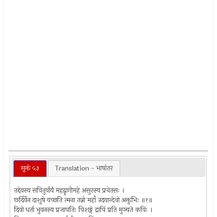
सूक्तं ५३
Translation - भाषांतर
तद्देवस्य सवितुर्वार्यं महद्वृणीमहे असुरस्य प्रचेतसः ।
छर्दिर्येन दाशुषे यच्छति त्मना तन्नो महाँ उदयान्देवो अक्तुभिः ॥१॥
दिवो धर्ता भुवनस्य प्रजापतिः पिशङ्गं द्रापिं प्रति मुञ्चते कविः ।