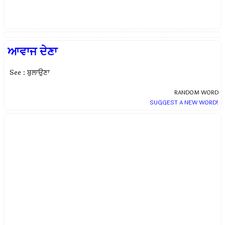
ਆਵਾਜ ਦੇਣਾ
See : ਬੁਲਾਉਣਾ
RANDOM WORD
SUGGEST A NEW WORD!