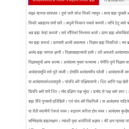
आनंदमयकोशाचा विवेक व रुद्रराम निजांगे ब्रह्म
Translation - भ
सद्वरु म्हणता सावधान । तुवां चारी कोश विचारें त्यागून । सत्य ब्रह्म पुससी
विचारें अब्रह्मत्त्व सर्वां यावें । अपुलें निजरुप यथार्थ कळावें । याचि हेतू लाग
अन्न ब्रह्म जेव्हां कळलें । सर्व भौतिकां मिथ्यत्त्व आलें । प्राण ब्रह्म ओळखित
मन ब्रह्म कळतां । प्राणासी आली अनात्मता । विज्ञान ब्रह्म विचारितां । मन ब्
आनंद ब्रह्म जाणता क्षणीं । विज्ञानब्रह्मत्त्वाची हानी । तरी अवधारी आनंद
विज्ञानाहुनी अन्य आत्मा । आनंदमय मुख्य परमात्मा । येणेंचि पूर्ण विज्ञान न
आनंदापासूनि सर्व भूतें जालीं । होवोनि आनंदमयींच वर्तलीं । आनंदामाजीं ल
या आनंदमयकोशालागुनी । पांचचि अंगें पक्षियावाणी । शिर आणि पक्ष दोनी ।
प्रियचि असें याचें शिर । मोद दक्षिण पक्ष सुंदर । प्रमोद तो पक्ष असे उत्त
ब्रह्म तेंचि पुच्छत्त्वें प्रतिष्ठिलें । एवं पांच अंगें निरुपिलें । या आनंदमया
या रीती स्वामीचें ऐकतां वचन । रुद्राराम करिता होय नमन । आनंदमय बुध्दीस
सच्चिदानंद ब्रह्मलक्षण । त्यावरी वृथा आरोपिलें अज्ञान । कीं भ्रम व्हावया 