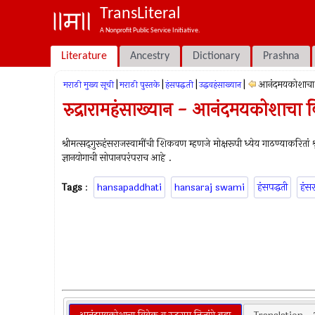
TransLiteral
A Nonprofit Public Service Initiative.
Literature
Ancestry
Dictionary
Prashna
|
|
|
|
आनंदमयकोशाचा
मराठी मुख्य सूची
मराठी पुस्तके
हंसपद्धती
उद्धवहंसाख्यान
रुद्रारामहंसाख्यान - आनंदमयकोशाचा 
श्रीमत्सद्‍गुरूहंसराजस्वामींची शिकवण म्हणजे मोक्षरूपी ध्येय गाठण्याकरितां 
ज्ञानयोगाची सोपानपरंपराच आहे .
Tags
:
hansapaddhati
hansaraj swami
हंसपद्धती
हंसर