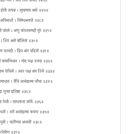
 कदाही नसे । असे तैसा अखंड ॥२६॥
ोती उत्पन्न । सुखमात्र असे ॥२७॥
्मा अविनाशी । निषेधअवधी ॥२८॥
चि होती फोले । अणु कोशनामही नुरे ॥२९॥
ियता । शिर असें बोलिले ॥३०॥
नाम परवडी । प्रिय अंग पहिलें ॥३१॥
ें नामाभिधान । मोद पक्ष उजवा ॥३२॥
ाम ठेविलें । उत्तर पक्ष अंग तिजें ॥३३॥
ें समाधान । तेंचि आनंदात्मा चौथा ॥३४॥
्म पुच्छ प्रतिष्ठा ॥३५॥
णावया गेली । साधकता कोठें ॥३६॥
 संचलें । तरी आनंदात्मा कवण ॥३७॥
गुनी । चारींच्या अभावीं ॥३८॥
ामरुपेंवीण ॥३९॥