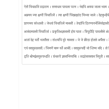
ऐसें विचारुनि रुद्राराम । समाधान पावला परम । भेदचि अवघा जाला भस्म । द्
अन्नमय ज्या क्षणीं विचारिलें । त्या क्षणीं पिंदब्रह्मांड मिथ्या जाले । दे
प्राणमय कोशासी । जेधवां विचारिलें मानसीं । तेव्हांचि हिरण्यगर्भलिंगदेहा
आनंदमयासी विचारितां । प्रकृतिअज्ञानासी होय घाता । त्रिपुटीहि पावलीसे अंत
आतां देह वर्तो भलतैसा । संशयचि नुरे मानसा । जे जे क्रीडा होतसे अपैसा 
एवं सदगुरुप्रसादें । चिमणें बाळ वर्ते आनंदें । सदगुरुपदीं जो शिष्य नांदे । तो श
इति श्रीमद्वंसगुरुपध्दति । ग्रंथरुपें ज्ञानाभिव्यक्ति । रुद्रहंसाख्यान निगुती 