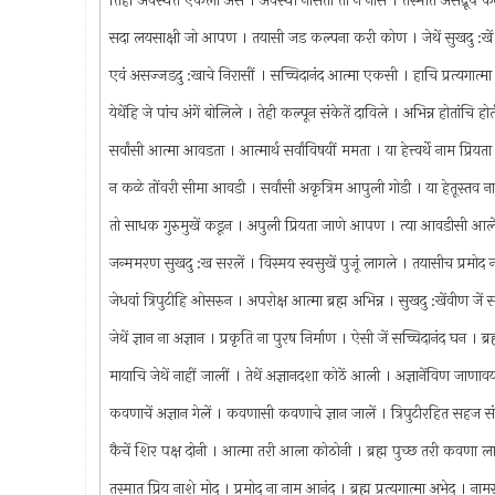
तिहीं अवस्थेंत एकला असे । अवस्था नासती तो न नासे । तस्मात असद्रूप
सदा लयसाक्षी जो आपण । तयासी जड कल्पना करी कोण । जेथें सुखदु :खें ह
एवं असज्जडदु :खाचे निरासीं । सच्चिदानंद आत्मा एकसी । हाचि प्रत्यगात
येथेंहि जे पांच अंगें बोलिले । तेही कल्पून संकेतें दाविले । अभिन्न होतां
सर्वांसी आत्मा आवडता । आत्मार्थ सर्वांविषयीं ममता । या हेत्त्वर्थे नाम प्र
न कळे तोंवरी सीमा आवडी । सर्वांसी अकृत्रिम आपुली गोडी । या हेतूस्तव 
तो साधक गुरुमुखें कडून । अपुली प्रियता जाणे आपण । त्या आवडीसी आल
जन्ममरण सुखदु :ख सरलें । विस्मय स्वसुखें पुजूं लागले । तयासीच प्रमोद न
जेधवां त्रिपुटीहि ओसरुन । अपरोक्ष आत्मा ब्रह्म अभिन्न । सुखदु :खेंवीण ज
जेथें ज्ञान ना अज्ञान । प्रकृति ना पुरष निर्माण । ऐसी जें सच्चिदानंद घन । ब्रह
मायाचि जेथें नाहीं जालीं । तेथें अज्ञानदशा कोठें आली । अज्ञानेंविण जा
कवणाचें अज्ञान गेलें । कवणासी कवणाचे ज्ञान जालें । त्रिपुटीरहित सहज
कैचें शिर पक्ष दोनी । आत्मा तरी आला कोठोनी । ब्रह्म पुच्छ तरी कवणा ला
तस्मात प्रिय नाशे मोद । प्रमोद ना नाम आनंद । ब्रह्म प्रत्यगात्मा अभेद । न