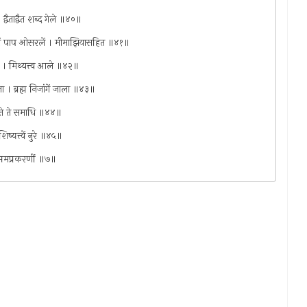
वैताद्वैत शब्द गेले ॥४०॥
हबुध्दीचें पाप ओसरलें । मीमाझियासहित ॥४१॥
सी । मिथ्यत्त्व आले ॥४२॥
ा । ब्रह्म निजांगें जाला ॥४३॥
। ते ते समाधि ॥४४॥
िष्यत्त्वें नुरे ॥४५॥
। सप्तमप्रकरणीं ॥७॥