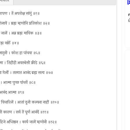
ाषांतर
શ
 आपण । तें अपरोक्ष सांगूं ॥१॥
છ
े बोलावें । ब्रह्म म्हणोनि प्रतिकोश ॥२॥
ां जालें । अन्न ब्रह्म मायिक ॥३॥
रह्म खोटें ॥४॥
मयालागुनी । कोश हा पांचवा ॥५॥
ामा । तिहींही अवस्थेसी क्रीडे ॥६॥
या गेलीं । तस्मात आनंद ब्रह्म सत्य ॥७॥
 आत्मा पुच्छ पांचवें ॥८॥
र । आनंद आत्मा ॥९॥
 पाहिजे विचारिलें । आतां दुजी कल्पना नाहीं ॥१०॥
ी कारण । सर्व तें पूर्ण आनंदें ॥११॥
पाहिजे अधिष्ठान । कार्य जालें म्हणोनी ॥१२॥