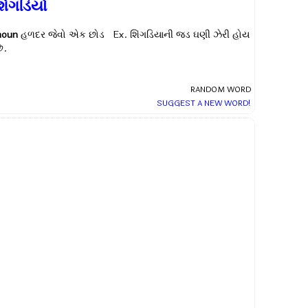
િંગડિયો
noun
હળદર જેવો એક છોડ Ex.
શિંગડિયાની જડ ઘણી ઝેરી હોય
ે.
RANDOM WORD
SUGGEST A NEW WORD!