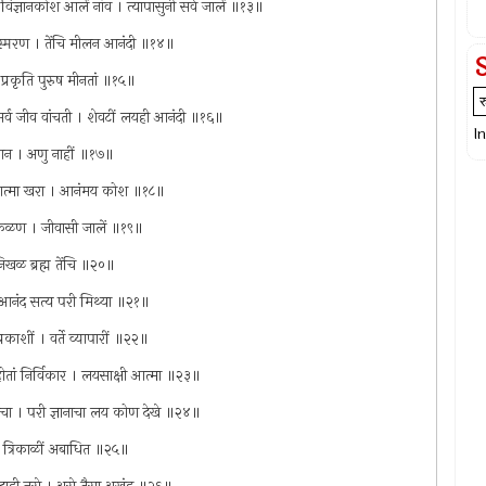
 विज्ञानकोश आलें नांव । त्यापासुनी सर्व जालें ॥१३॥
विस्मरण । तेंचि मीलन आनंदी ॥१४॥
 । प्रकृति पुरुष मीनतां ॥१५॥
तां सर्व जीव वांचती । शेवटीं लयही आनंदी ॥१६॥
I
ें आन । अणु नाहीं ॥१७॥
से आत्मा खरा । आनंमय कोश ॥१८॥
े न कळण । जीवासी जालें ॥१९॥
निखळ ब्रह्म तेंचि ॥२०॥
ें । आनंद सत्य परी मिथ्या ॥२१॥
्रकाशीं । वर्ते व्यापारीं ॥२२॥
न होतां निर्विकार । लयसाक्षी आत्मा ॥२३॥
दिलयाचा । परी ज्ञानाचा लय कोण देखे ॥२४॥
 । त्रिकाळीं अबाधित ॥२५॥