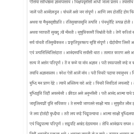
ऐसिया साधिष्ठाना ज्ञानापासाव । विक्षेपवृत्तीसी आधीं जाला प्रसव । तयासीच
जालें परी आनंदेकडून । वांचलें असे जग संपूर्ण । आणि लय होतांहि होय 
अथवा या मैथुनसृष्टीप्रति । रतिसुखापासूनि उत्पत्ति । पंचभूतेंहि उत्पन्न होती
अथवा व्यापारीं सुखदु :खें मीनती । सुषुप्तिकाळीं विश्रांती येती । तेणें करि
सर्व वांचती रतिसुखेंकरुन । प्रकृतिपुरुषरुप सृष्टि संपूर्ण । दोहोवीण तिसर
एवं उत्पत्तिस्थितिसंहारा । आनंदमयचि सर्वांसी थारा । तस्मात कारण अ
सत्य जें असंग परिपूर्ण । तें न कळे या नांव अज्ञान । परी स्वरुपासी नव्ह
तयाचि अज्ञानास्तव । कोश ऐसें आलें नांव । परी विचारें पहावा स्वानुभव । 
बुध्दि मन प्राण देहे । त्याचें अस्तित्त्व वाटे आहे । विचारें निवडितां लवलाह
बुध्दिवृत्ति तिहीं अवस्थेसी । क्रीडत असे अनुभवेंसी । परी आनंद आत्मा याचे प
जागृतिस्वप्नीं वृत्ति सविकार । ते समयी जाणतसे साक्षी मात्र । सुषुप्तीत ली
जे लय होतांही बुध्दीचा । तरी लय नव्हे चिद्रूपत्त्वाचा । आत्मा साक्षी बुध्
एवं चिद्रूपात्मा परिपूर्ण । सद्रुपहि अखंड दंडायमान । तोचि आनंदरुप सघन