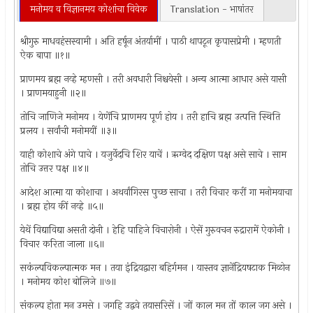
मनोमय व विज्ञानमय कोशांचा विवेक
Translation - भाषांतर
श्रीगुरु माधवहंसस्वामी । अति हर्षून अंतर्यामीं । पाठी थापटून कृपासप्रेमी । म्हणती
ऐक बापा ॥१॥
प्राणमय ब्रह्म नव्हे म्हणसी । तरी अवधारी निश्चयेसी । अन्य आत्मा आधार असे यासी
। प्राणमयाहुनी ॥२॥
तोचि जाणिजे मनोमय । येणेंचि प्राणमय पूर्ण होय । तरी हाचि ब्रह्म उत्पत्ति स्थिति
प्रलय । सर्वांची मनोमयीं ॥३॥
याही कोशाचे अंगे पाचे । यजुर्वेदचि शिर याचें । ऋग्वेद दक्षिण पक्ष असे साचे । साम
तोचि उत्तर पक्ष ॥४॥
आदेश आत्मा या कोशाचा । अथर्वांगिरस पुच्छ साचा । तरी विचार करीं गा मनोमयाचा
। ब्रह्म होय कीं नव्हे ॥५॥
येथें विद्याविद्या असती दोनी । हेहि पाहिजे विचारोनी । ऐसें गुरुवचन रुद्रारामें ऐकोनी ।
विचार करिता जाला ॥६॥
सकंल्पविकल्पात्मक मन । तया इंद्रियद्वारा बहिर्गमन । यास्तव ज्ञानेंद्रियषटाक मिळोन
। मनोमय कोश बोलिजे ॥७॥
संकल्प होता मन उमसे । जगहि उद्ववे तयासरिसें । जों काल मन तों काल जग असे ।