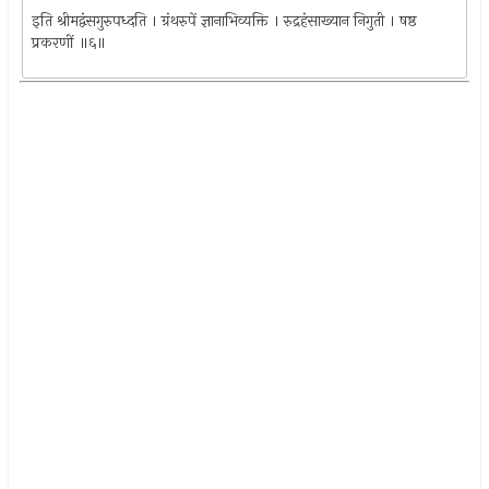
इति श्रीमद्वंसगुरुपध्दति । ग्रंथरुपें ज्ञानाभिव्यक्ति । रुद्रहंसाख्यान निगुती । षष्ठ
प्रकरणीं ॥६॥