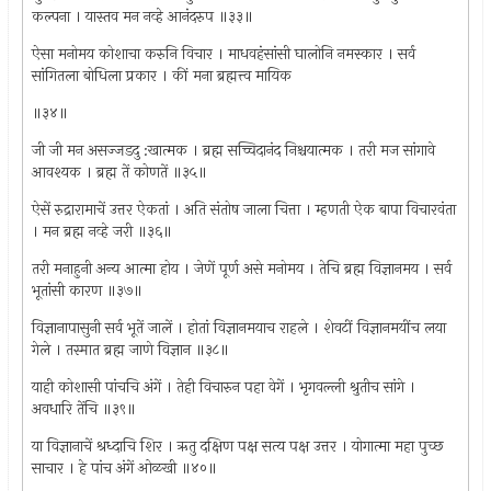
कल्पना । यास्तव मन नव्हे आनंदरुप ॥३३॥
ऐसा मनोमय कोशाचा करुनि विचार । माधवहंसांसी घालोनि नमस्कार । सर्व
सांगितला बोधिला प्रकार । कीं मना ब्रह्मत्त्व मायिक
॥३४॥
जी जी मन असज्जडदु :खात्मक । ब्रह्म सच्चिदानंद निश्चयात्मक । तरी मज सांगावे
आवश्यक । ब्रह्म तें कोणतें ॥३५॥
ऐसें रुद्रारामाचें उत्तर ऐकतां । अति संतोष जाला चित्ता । म्हणती ऐक बापा विचारवंता
। मन ब्रह्म नव्हे जरी ॥३६॥
तरी मनाहुनी अन्य आत्मा होय । जेणें पूर्ण असे मनोमय । तेचि ब्रह्म विज्ञानमय । सर्व
भूतांसी कारण ॥३७॥
विज्ञानापासुनी सर्व भूतें जालें । होतां विज्ञानमयाच राहले । शेवटीं विज्ञानमयींच लया
गेले । तस्मात ब्रह्म जाणे विज्ञान ॥३८॥
याही कोशासी पांचचि अंगें । तेही विचारुन पहा वेगें । भृगवल्ली श्रुतीच सांगे ।
अवधारि तेंचि ॥३९॥
या विज्ञानाचें श्रध्दाचि शिर । ऋतु दक्षिण पक्ष सत्य पक्ष उत्तर । योगात्मा महा पुच्छ
साचार । हे पांच अंगें ओळखी ॥४०॥