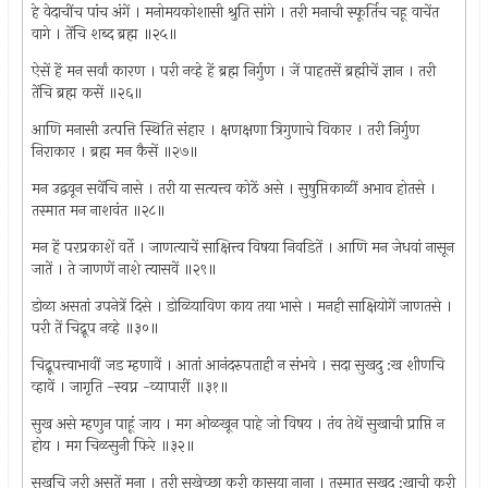
हे वेदाचींच पांच अंगें । मनोमयकोशासी श्रुति सांगे । तरी मनाची स्फूर्तिच चहू वाचेंत
वागे । तेंचि शब्द ब्रह्म ॥२५॥
ऐसें हें मन सर्वां कारण । परी नव्हे हें ब्रह्म निर्गुण । जें पाहतसें ब्रह्मीचें ज्ञान । तरी
तेंचि ब्रह्म कसें ॥२६॥
आणि मनासी उत्पत्ति स्थिति संहार । क्षणक्षणा त्रिगुणाचे विकार । तरी निर्गुण
निराकार । ब्रह्म मन कैसें ॥२७॥
मन उद्ववून सवेंचि नासे । तरी या सत्यत्त्व कोठें असे । सुषुप्तिकाळीं अभाव होतसे ।
तस्मात मन नाशवंत ॥२८॥
मन हें परप्रकाशें वर्ते । जाणत्याचें साक्षित्त्व विषया निवडितें । आणि मन जेधवां नासून
जातें । ते जाणणें नाशे त्यासवें ॥२९॥
डोळा असतां उपनेत्रें दिसे । डोळियाविण काय तया भासे । मनही साक्षियोगें जाणतसे ।
परी तें चिद्रूप नव्हे ॥३०॥
चिद्रूपत्त्वाभावीं जड म्हणावें । आतां आनंदरुपताही न संभवे । सदा सुखदु :ख शीणचि
व्हावें । जागृति -स्वप्न -व्यापारीं ॥३१॥
सुख असे म्हणुन पाहूं जाय । मग ओळखून पाहे जो विषय । तंव तेथें सुखाची प्राप्ति न
होय । मग चिळसुनी फिरे ॥३२॥
सुखचि जरी असतें मना । तरी सुखेच्छा करी कासया नाना । तस्मात सुखदु :खाची करी