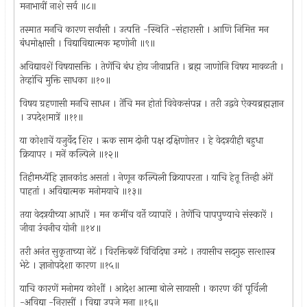
मनाभावीं नाशे सर्व ॥८॥
तस्मात मनचि कारण सर्वांसी । उत्पत्ति -स्थिति -संहारासी । आणि निमित्त मन
बंधमोक्षासी । विद्याविद्यात्मक म्हणोनी ॥९॥
अविद्यावशें विषयासक्ति । तेणेंचि बंध होय जीवाप्रति । ब्रह्म जाणोनि विषय मावळती ।
तेव्हांचि मुक्ति साधका ॥१०॥
विषय ग्रहणासी मनचि साधन । तेंचि मन होतां विवेकसंपन्न । तरी उद्ववे ऐक्यब्रह्मज्ञान
। उपदेशमात्रें ॥११॥
या कोशाचें यजुर्वेद शिर । ऋक साम दोनी पक्ष दक्षिणोत्तर । हे वेदत्रयीही बहुधा
क्रियापर । मनें कल्पिले ॥१२॥
तिहीमध्येंहि ज्ञानकांड असतां । नेणून कल्पिली क्रियापरता । याचि हेतू तिन्ही अंगें
पाहतां । अविद्यात्मक मनोमयाचे ॥१३॥
तया वेदत्रयीच्या आधारें । मन कमींच वर्ते व्यापारें । तेणेंचि पापपुण्याचे संस्कारें ।
जीवा उंचनीच योनी ॥१४॥
तरी अनंत सुकृताच्या नेटें । विरक्तिबळें विविदिषा उमटे । तयासीच सदगुरु सत्शास्त्र
भेटे । ज्ञानोपदेशा कारण ॥१५॥
याचि कारणें मनोमय कोशीं । आदेश आत्मा बोले सायासी । कारण कीं पूर्विली
-अविद्या -निरासीं । विद्या उपजे मना ॥१६॥