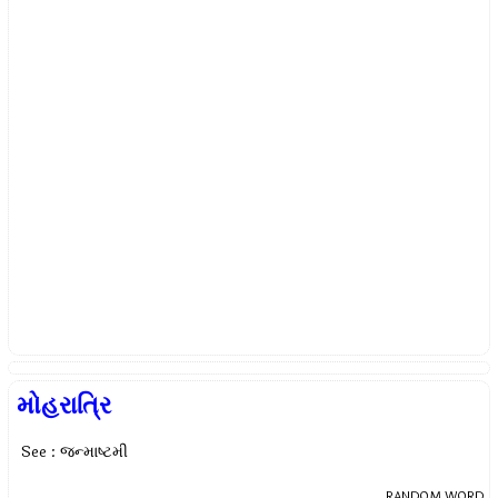
મોહરાત્રિ
See : જન્માષ્ટમી
RANDOM WORD