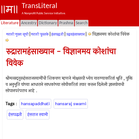
TransLiteral
A Nonprofit Public Service Initiative.
Literature
Ancestry
Dictionary
Prashna
Search
|
|
|
|
विज्ञानमय कोशांचा विवेक
मराठी मुख्य सूची
मराठी पुस्तके
हंसपद्धती
उद्धवहंसाख्यान
रुद्रारामहंसाख्यान - विज्ञानमय कोशांचा
विवेक
श्रीमत्सद्‍गुरूहंसराजस्वामींची शिकवण म्हणजे मोक्षरूपी ध्येय गाठण्याकरितां श्रुति , युक्ति
व अनुभूति यांच्या आधाराने साधकांच्या सोयीकरितां तयार करून दिलेली ज्ञानयोगाची
सोपानपरंपराच आहे .
Tags
:
hansapaddhati
hansaraj swami
हंसपद्धती
हंसराज स्वामी