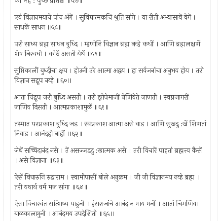
कीं मह : पुच्छ प्रतिष्ठा ॥५७॥
एवं विज्ञानमयाचे पांच अंगें । सुविद्यात्मकचि श्रुति सांगे । या रीती अभ्यासावें वेगें ।
साधकें साधन ॥५८॥
परी साध्य ब्रह्म साधन बुध्दि । म्हणोनि विज्ञान ब्रह्म नव्हे कधीं । आणि ब्रह्मलक्षणें
शेष निरवधी । कोठें असती येथें ॥५९॥
सुप्तिकालीं बुध्दीचा क्षय । होउनी उरे आत्मा अद्वय । हा सर्वजनांचा अनुभव होय । तरी
विज्ञान सद्रूप नव्हे ॥६०॥
आता चिद्रूप जरी बुध्दि असती । तरी झोपेमाजीं नेणिवेते जाणती । स्वप्नजागरीं
जाणिव दिसती । आत्मप्रकाशामुळें ॥६१॥
तस्मात परप्रकाश बुध्दि जड । स्वप्रकाश आत्मा असे वाड । आणि सुखदु :खें शिणतां
निवाड । आनंदही नाहीं ॥६२॥
जेथें सच्चिदानंद नसे । तें असज्जडदु :खात्मक असे । तरी विचारें पाहतां ब्रह्मत्त्व कैसें
। असे विज्ञाना ॥६३॥
ऐसें विचारुनि रुद्राराम । स्वामीपासीं बोले अनुक्रम । जी जी विज्ञानमय नव्हे ब्रह्म ।
तरी यथार्थ वर्म मज सांगा ॥६४॥
ऐसा विचारवंत सत्शिष्य पाहुनी । हंसराजांचे आनंद न माय मनीं । आतां चिमणिया
बाळकालागुनी । आनंदमय उपदेशिती ॥६५॥