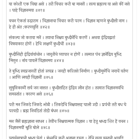
या कोशीं एक विद्या असे । तरी विचार करी बा मानसें । सत्य ब्रह्मत्त्व या असे कीं नसे
। पाहे विज्ञानमया ॥४१॥
वचन ऐकतां रुद्राराम । विज्ञानाचा विचार करी परम । विज्ञान म्हणजे बुध्दीसी नाम ।
हे ही अंत :करणवृत्ति ॥४२॥
संकल्प जो करावा मनें । तयाचा निश्चय बुध्दीनेंचि करणें । अथवा इंद्रियद्वारां
विषयाकार होणें । हेचि लक्षणें बुध्दीचीं ॥४३॥
बुध्दीसिही इंद्रियांवांचोन । जागृतीचे व्यापार न होणें । तस्मात पंच ज्ञानेंद्रिय बुध्दि
मिळुन । नांव पावलें विज्ञानमय ॥४४॥
ते बुध्दि स्वप्नजागरीं होतां उत्पन्न । जगही करितसे निर्माण । बुध्दीमुळेंचि जगाचें वर्तण
। आणि लयही विज्ञानीं ॥४५॥
सुषुप्तिकाळीं सर्व जग नासत । बुध्दीसहित इंद्रिय लीन होत । तस्मात विज्ञानमयचि
समस्तांत । कारण असे ॥४६॥
परी मन जिकडे जिकडे ओढी । तिकडेचि निश्चयासह घाली उडी । प्रपंची तरी बध घे
परवडी । ब्रह्म निवडितां तोडी बंधन ॥४७॥
मन जैसें ब्रह्मज्ञाना साधन । तेवींच निश्चयात्मक विज्ञान । या हेतू श्रध्दा शिर हें वचन ।
विज्ञानमयीं श्रुति बोले ॥४८॥
पदार्थमात्राची श्रध्दा घेतां । बंधनचि करी अज्ञाना दृढता । तेचि सत्य वस्तूची आवडि