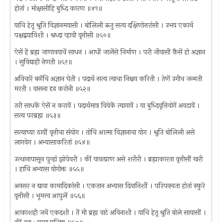
होतां । मोक्षासीहि बुध्दि कारण ॥४९॥
याचि हेतू श्रुति विज्ञानमयासी । बोलिली ऋतु सत्य दक्षिणोत्तरांसी । उभय एकार्थ
पक्षद्बयाविशी । श्रध्दा व्हावी वृत्तीसी ॥५०॥
ऐसें हें ब्रह्म जाणावयाचें साधन । आधीं जालेंसे निर्माण । परी जीवासी कैसें हो अज्ञान
। सुविद्याही नेणती ॥५१॥
अविचारें बळेंचि अज्ञान घेती । पदार्थ सत्य त्याचा निश्चय करिती । तेणें उगीच जन्मती
मरती । वासना दृढ करोनी ॥५२॥
तरी साधकें ऐसें न करावें । पदार्थमात्र विवेकें त्यागावें । या बुध्दिवृत्तियोगें अवडावें ।
सत्य परब्रह्म ॥५३॥
सत्याच्या ठायीं वृत्तीचा संयोग । तोचि आत्मा विज्ञानाचा योग । श्रुति बोलिली असे
लागवेग । अभ्यासाकरितां ॥५४॥
उत्थानापासून पुन्हां झोपेवरी । कीं यावत्प्राण असे शरीरी । ब्रह्माकारता वृत्तीसीं खरी
। हाचि अभ्यास योगोक्त ॥५५॥
अवसर न द्यावा कामादिकांसी । एकतान अभ्यास दिवानिशीं । परिपक्वता होतां स्फुरे
वृत्तीसी । भूमत्त्व आपुलें ॥५६॥
आकाशही जथें एकदशी । तें मी ब्रह्म वाटे अविनाशी । याचि हेतू श्रुति बोले सायासीं ।