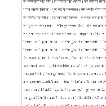
जेथें जन्मलाचि नाही जीव । तेथें कवणा ऐसा असे देव । परी अर्चनाचा सह
ध्याता ध्यानेसी निमाला । शून्य पडीलें नामरूपाला । ऐसें असोनि मौन्य 
जेथें वेदवेद प्रणवासहित । उद्भवलाच नाहीं किंचित । तो आदरें पंचमहाय
जेथें गुरुशिष्यपणाचा अभाव । तेथेंचि गुरुभजनाचा गौरव । तोचि उपदेशा
जेथें ज्ञान विचार आचार । तेथें कदा नव्हें एकंकार । समुदायिकां प्रीति उ
कित्येक भावार्थें गुरुसेवा करिती । कित्येकं पुरश्चरणें तपोबल साधिती ।
कित्येक भावार्थें गुरुसेवा करिती । कित्येक पुरश्चरणें तपोबल साधिती । क
ऐसा वाढला परमार्थमार्ग । संप्रदायें दाटला भूमीचा भाग । जेथें अलौकिका
उदंड संप्रदायी जहाले । गुप्त कित्येक विख्यात प्रगटले । परी मुख्य ज्ञानि
सद्गुरुउद्धवहंसांची प्रतिमा । दुजी प्रगटली भेद मांत्र रूपनामा । तया माधवस
असो उद्धवस्वामी टाकळीसी असतां । केव्हां समर्थदर्शना जाती तत्वतां । कव
एकदा समर्थांची शिवाजीनें । पूजा केली अलंकारभूषणें । झगा एक लेवविला 
तया पूजनाचिये प्रसंगें । उद्धव हंसाचें स्मरण जालें अंगें । तैसेंचि उठिलें 