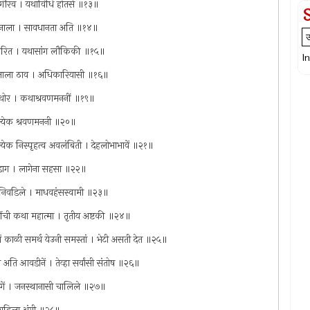
ज गौरव । यथाविधि होतसे ॥१३॥
ध्यानाला । सावधानता अति ॥१४॥
ज्ञ करित । यथासांग लौकिकी ॥१५॥
I
सि जाला ठाव । अधिकारियासी ॥१६॥
पजे थोर । कथाश्रवणमननीं ॥१९॥
 कित्येक श्रवणमननी ॥२०॥
ित्येक निस्पृहत्व अवलंबिती । देहलोभाभावें ॥२१॥
चा डाग । लागेना सहसा ॥२२॥
यांत निवडिले । माधवहंसस्वामी ॥२३॥
्वामींची कथा महात्मा । तृतीय अष्टकी ॥२४॥
णें काळी समर्थ येउनी समस्तां । भेटी असती देत ॥२५॥
अति आवडीनें । तेव्हा सर्वांसी संतोष ॥२६॥
लागवेगें । जनस्थानासी चालिले ॥२७॥