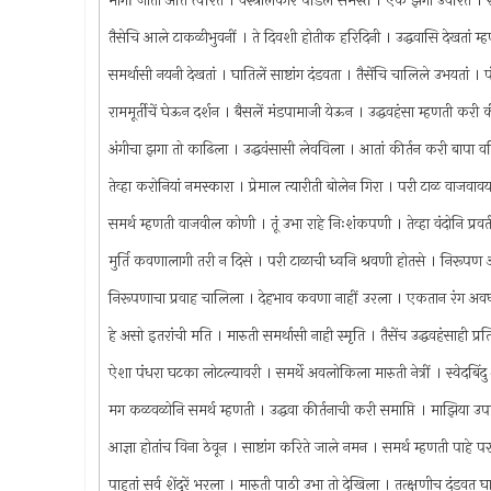
मार्गी जातां अति त्वरित । वस्त्रालंकार पडिले समस्त । एक झगा उर्वरित 
तैसेचि आले टाकळीभुवनीं । ते दिवशी होतीक हरिदिनी । उद्धवासि देखतां म्
समर्थासी नयनी देखतां । घातिलें साष्टांग दंडवता । तैसेंचि चालिले उभयतां
राममूर्तीचें घेऊन दर्शन । बैसलें मंडपामाजी येऊन । उद्धवहंसा म्हणती कर
अंगीचा झगा तो काढिला । उद्धवंसासी लेवविला । आतां कीर्तन करी बापा 
तेव्हा करोनियां नमस्कारा । प्रेमाल त्यारीती बोलेन गिरा । परी टाळ वाजव
समर्थ म्हणती वाजवील कोणी । तूं उभा राहे निःशंकपणी । तेव्हा वंदोनि प्र
मुर्ति कवणालागी तरी न दिसे । परी टाळाची ध्वनि श्रवणी होतसे । निरूपण
निरूपणाचा प्रवाह चालिला । देहभाव कवणा नाहीं उरला । एकतान रंग अवघ
हे असो इतरांची मति । मारुती समर्थासी नाही स्मृति । तैसेंच उद्धवहंसाही प्र
ऐशा पंधरा घटका लोटल्यावरी । समर्थे अवलोकिला मारुती नेत्रीं । स्वेदबिंदु आ
मग कळवळोनि समर्थ म्हणती । उद्धवा कीर्तनाची करी समाप्ति । माझिया उपास्
आज्ञा होतांच विना ठेवून । साष्टांग करिते जाले नमन । समर्थ म्हणती पाहे
पाहतां सर्व शेंदुरें भरला । मारुती पाठी उभा तो देखिला । तत्क्षणीच दंडव