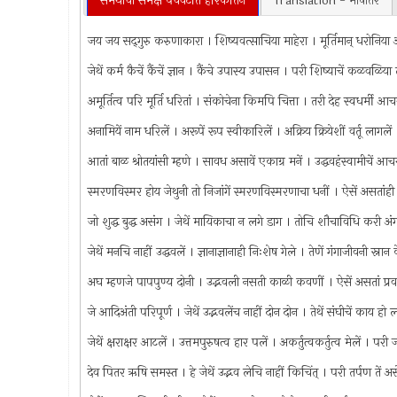
समर्थाचा समक्ष पंचवटींत हरिकीर्तन
Translation - भाषांतर
जय जय सद्‌गुरु करुणाकारा । शिष्यवत्साचिया माहेरा । मूर्तिमान् धरोनिय
जेथें कर्म कैचें कैंचें ज्ञान । कैंचे उपास्य उपासन । परी शिष्याचें कळवळिया 
अमूर्तित्व परि मूर्ति धरितां । संकोचेना किमपि चित्ता । तरी देह स्वधर्मी
अनामियें नाम धरिलें । अरूपें रूप स्वीकारिलें । अक्रिय क्रियेशीं वर्तू लागलें 
आतां बाळ श्रोतयांसी म्हणे । सावध असावें एकाग्र मनें । उद्धवहंस्वामीचें
स्मरणविस्मर होय जेथुनी तो निजांगें स्मरणविस्मरणाचा धनीं । ऐसें असतांह
जो शुद्ध बुद्ध असंग । जेथें मायिकाचा न लगे डाग । तोचि शौचाविधि करी अ
जेथें मनचि नाहीं उद्धवलें । ज्ञानाज्ञानाही निःशेष गेले । तेणें गंगाजीवनी स्न
अघ म्हणजे पापपुण्य दोनी । उद्भवली नसती काळी कवणीं । ऐसें असतां प्रवते
जे आदिअंती परिपूर्ण । जेथें उद्भवलेंच नाहीं दोन दोन । तेथें संघीचें काय 
जेथें क्षराक्षर आटलें । उत्तमपुरुषत्व हार पलें । अकर्तुत्वकर्तुत्व मेलें । प
देव पितर ऋषि समस्त । हे जेथें उद्भव लेचि नाहीं किचिंत् । परी तर्पण तें