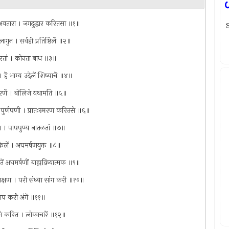
ा अवतारा । जगदुद्धार करितसा ॥१॥
लागुन । सर्वही प्रतिष्ठिलें ॥२॥
 आचरतां । कोनता बाध ॥३॥
। हें भाग्य उदेलें शिष्याचें ॥४॥
 आचरणें । बोलिजे यथामति ॥५॥
ी पुर्णपणी । प्रातःस्मरण करितसे ॥६॥
ंग । पापपुण्य नातळतां ॥७॥
ान केलें । अघमर्षणयुक्त ॥८॥
ं अघमर्षणीं बाह्मक्रियात्मक ॥९॥
हो लक्षण । परी संध्या सांग करी ॥१०॥
री जप करी अंगें ॥११॥
 असे करित । लोकाचारें ॥१२॥