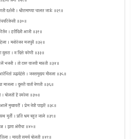
। राहिला अंगी ॥२८॥
हणती दर्शनी । श्रीरामाच्या चालत जाऊं ॥२९॥
 । पंचवटिकेसी ॥३०॥
ी कीर्तन । हरीदिनी आजी ॥३१॥
वहिला । मनोरंजन मजपुढें ॥३२॥
ावया दुसरा । न दिसे कोणी ॥३३॥
वर्तलें भजनी । तो टाळ वाजवी मारुती ॥३४॥
 आरंभितां उद्धवंहंसे । जनसमुदाय मीनला ॥३५॥
ा माजला । दुसरी वार्ता नेणती ॥३६॥
ति । बोलतों हें स्मरेना ॥३७॥
लें मुखावरीं । प्रेम नेत्री पाझरें ॥३८॥
थ मूर्ती । प्रति श्रम बहुत जाले ॥३९॥
 परत्न । झगा अंगीचा ॥४०॥
त घातिला । मागुती समर्थ बोलती ॥४१॥