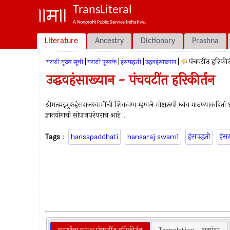
TransLiteral
A Nonprofit Public Service Initiative.
Literature
Ancestry
Dictionary
Prashna
|
|
|
|
पंचवटींत हरिकीर्
मराठी मुख्य सूची
मराठी पुस्तके
हंसपद्धती
उद्धवहंसाख्यान
उद्धवहंसाख्यान - पंचवटींत हरिकीर्तन
श्रीमत्सद्‍गुरूहंसराजस्वामींची शिकवण म्हणजे मोक्षरूपी ध्येय गाठण्याकरितां 
ज्ञानयोगाची सोपानपरंपराच आहे .
Tags
:
hansapaddhati
hansaraj swami
हंसपद्धती
हंसर