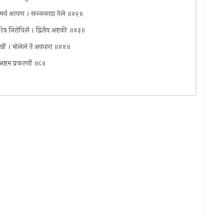
न समर्थ आपण । सज्जनगडा गेले ॥४२॥
ित्र निरोपिलें । द्वितीय अष्टकी ॥४३॥
खीं । बोलेलं तें अवधारा ॥४४॥
 । अष्टम प्रकरणीं ॥८॥