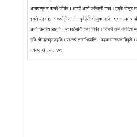
आजपासून न करावें कीर्तन । आम्हीं आतां करितसों गमन । इतुकें बोलू
इकडे उद्धव हंस टाकळीसी आले । पुर्वरीती वर्तणुक चाले । एवं अल्पमात्र चर
आतां तिसरिये अष्टकी । माधवहंसांची कथा निकी । चिमणें बाळ बोबडिया मु
इति श्रीमद्धंसगुरुपद्धति । ग्रंथरूपें ज्ञानाभिव्यक्ति । उद्धवसंसाख्यान निगुती
एकंदर ओ . सं . ५०९