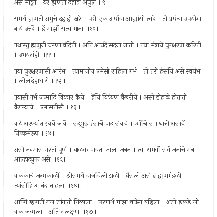
असे माझा । येरे ह्मणती दहाही अपुले ॥९॥
समर्थ ह्मणती अमुचे दहाही खरे । परी एक अर्पावा आह्मांसी त्वरे । तो प्रपंचा उपयोगा
न ये उत्तरें । हें माझीं सत्य माना ॥१०॥
तथास्तु ह्मणुनी चरणा वंदिती । अति आनंदें सदना जाती । तया मंत्राचें पुरश्चरण करिती
। उभयतांही ॥११॥
तया पुरश्चरणासी आरंभ । त्यामाजीच उमेसी राहिला गर्भ । तो तरी हंसचि असे स्वयंभ
। लीलादेहाधारी ॥१२॥
तयासी गर्भ जन्मादि विकार कैचे । हेंचि विटंबण वैखरीचें । असो डोहाळे होताती
वैराग्याचे । उमासतीसी ॥१३॥
वाटे अरण्यांत स्वयें जावें । सद्‌गुरु हंसाचें पाद सेवावे । उगेंचि समाधानी असावें ।
निष्कर्मरूप ॥१४॥
असो नवमास भरतां पूर्ण । बाळक पावता जाला जनन । त्या समयीं सर्व जनांचे मन ।
आल्हादयुक्त असे ॥१५॥
बाळकाचे जन्मकाळीं । श्रीसमर्थे वाजविली टाळी । बैसली असे ब्राह्मणमंडळी ।
त्यांसीहि आनंद जाहला ॥१६॥
आणि म्हणती मज सांगाती मिळाला । परमार्थ माझा वाढेल वहिला । असो इकडे जो
बाळ जन्मला । अति सलक्षण ॥१७॥