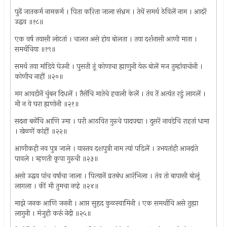
पुढें जातकर्म नामकर्म । पिता करिता जाला संभ्रम । तेथें समर्थ ठेविलें नाम । आदरें
उद्धव ॥१८॥
एक वर्ष तयासी लोटतां । चालत असे होय बोलता । तया दर्शनासी आणी माता ।
समर्थचिया ॥१९॥
समर्थ तया मांडिये घेउनी । पुसती तूं कोणाचा ह्माणुनी येरू बोलें मज तुम्हांवाचोनी ।
कोणीच नाहीं ॥२०॥
मग आवडीनें चुंबन दिधलें । तैसेंचि मातेचे हवाली केलें । तंव तें अत्यंत रडुं लागलें ।
मी न ये घरा ह्मणोनी ॥२१॥
सदना बळेंचि आणि उमा । परी आठवित गुरुचे पादपद्मा । दुसरें नावडेचि राहतां धामा
। खेळणें कांहीं ॥२२॥
आणीकही नव पुत्र जाले । यास्तव दशपुत्री नाम त्यां पडिलें । उभयतांही आनदांते
पावले । म्हणती कृपा गुरुची ॥२३॥
असो उद्धव पांच वर्षाचा जाला । पित्यानें व्रतबंध आरंभिला । तंव तो बापासी बोलूं
लागला । कीं मी तुमचा नव्हे ॥२४॥
माझे जनक आणि जननी । आप्त सुहृद कुळस्वामिनी । एक समर्थाचि असे तुह्मा
लागुनी । मंजुही करूं नेदी ॥२५॥