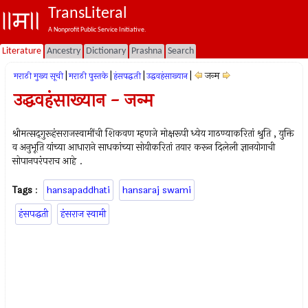
TransLiteral
A Nonprofit Public Service Initiative.
Literature
Ancestry
Dictionary
Prashna
Search
|
|
|
|
जन्म
मराठी मुख्य सूची
मराठी पुस्तके
हंसपद्धती
उद्धवहंसाख्यान
उद्धवहंसाख्यान - जन्म
श्रीमत्सद्‍गुरूहंसराजस्वामींची शिकवण म्हणजे मोक्षरूपी ध्येय गाठण्याकरितां श्रुति , युक्ति
व अनुभूति यांच्या आधाराने साधकांच्या सोयीकरितां तयार करून दिलेली ज्ञानयोगाची
सोपानपरंपराच आहे .
Tags
:
hansapaddhati
hansaraj swami
हंसपद्धती
हंसराज स्वामी