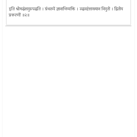
इति श्रीमद्धंसगुरुपद्धति । ग्रंथरूपें ज्ञानाभिव्यक्ति । उद्धवहंसाख्यान निगुती । द्वितीय
प्रकरणीं ॥२॥