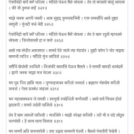
ऐकोनिही बापें बळें धरिला । मांडिये घेऊन बैसे भोवला । तंव तो बापासी बोलूं लागला
। कीं मी तुमचा नव्हें ॥२४॥
माझे जनक आणी जननी । आप्त सुहृद् कुळस्वामिनी । एक समर्थाचि असो तुह्मा
लागुनी । मुंजही करुं नेदी ॥२५॥
ऐकोनिही बापें बळें धरिला । मांडिये घेऊन बैसें भोवला । तंव ते बाळ रडुनी म्हणतसे
भोवला । कित्येकासी हा न कळे ॥२६॥
असो त्या संधींत अकस्मात । समर्थ येते जाले त्या मंडपांत । तुह्मी कोण रे चोर माझ्या
बाळाची त्वरित । मांडिये मुंज लावितां ॥२७॥
तसैचिं दोघांसी उठविलें । निजांकीं बाळासि घेऊन बैसले । ते समयीं बाळही आनंदलें
। ह्मणे जनक माझा मज भेटला ॥२८॥
मग गुरु पित ज्ञाप्ति माता । पुण्याहवाचन करितां उभयतां । ब्रह्माण मंत्रघोष करिती
तत्वतां । ऐसा व्रतबंध जाहला ॥२९॥
मग महावाक्यरुप जे गायत्री । स्वमुखें उपदेशिती कर्णपात्रीं । असो सर्व विधान होतां
झडकरी । समर्थ उडोनी चालिले ॥३०॥
तंव तें बाळ लागलें पाठिसी । माउलिये ! माझी उपेक्षा करिसी । तरी मी न राहे सोडून
चरणांसी । हें सत्य सत्य त्रिवाचा ॥३१॥
मग समर्थें अति कळवळोनी । तया उद्धवा समागमें घेउनी । बैसले गंगातीरीं येवोनी ।