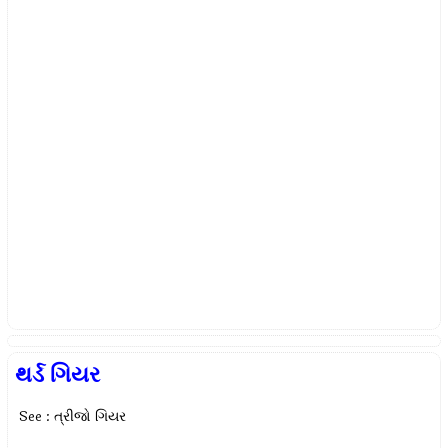
થર્ડ ગિયર
See : ત્રીજો ગિયર