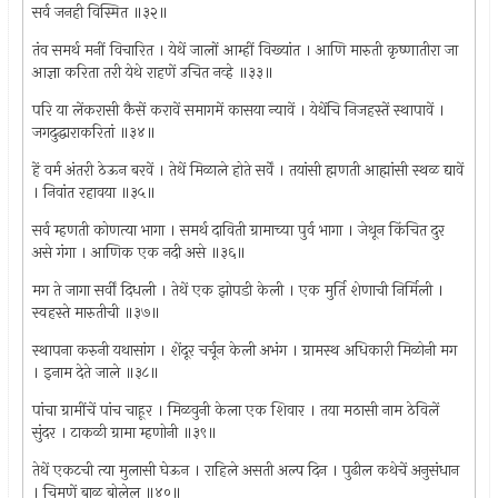
सर्व जनही विस्मित ॥३२॥
तंव समर्थ मनीं विचारित । येथें जालों आम्हीं विख्यांत । आणि मारुती कृष्णातीरा जा
आज्ञा करिता तरी येथे राहणें उचित नव्हे ॥३३॥
परि या लेंकरासी कैसें करावें समागमें कासया न्यावें । येथेंचि निजहस्तें स्थापावें ।
जगदुद्धाराकरितां ॥३४॥
हें वर्म अंतरी ठेऊन बरवें । तेथें मिळाले होते सर्वें । तयांसी ह्मणती आह्मांसी स्थळ द्यावें
। निवांत रहावया ॥३५॥
सर्व म्हणती कोणत्या भागा । समर्थ दाविती ग्रामाच्या पुर्व भागा । जेथून किंचित दुर
असे गंगा । आणिक एक नदी असे ॥३६॥
मग ते जागा सर्वीं दिधली । तेथें एक झोपडी केली । एक मुर्ति शेणाची निर्मिली ।
स्वहस्ते मारुतीची ॥३७॥
स्थापना करुनी यथासांग । शेंदूर चर्चून केली अभंग । ग्रामस्थ अधिकारी मिळोनी मग
। इनाम देते जाले ॥३८॥
पांचा ग्रामींचें पांच चाहूर । मिळवुनी केला एक शिवार । तया मठासी नाम ठेविलें
सुंदर । टाकळी ग्रामा म्हणोनी ॥३९॥
तेथें एकटची त्या मुलासी घेऊन । राहिले असती अल्प दिन । पुढील कथेचें अनुसंधान
। चिमणें बाळ बोलेल ॥४०॥