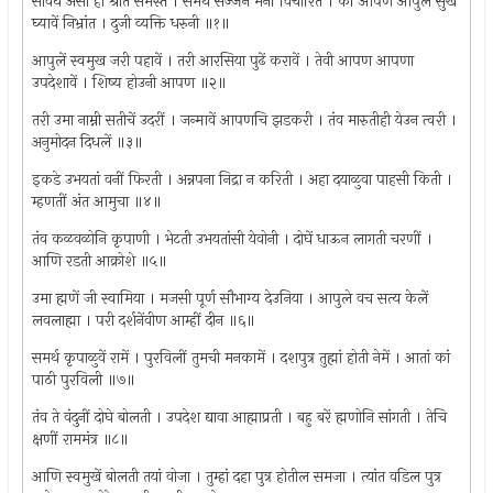
सावध असा हो श्रोते समस्त । समर्थ सज्जन मनीं विचारित । कीं आपण आपुलें सुख
घ्यावें निभ्रांत । दुजी व्यक्ति धरुनी ॥१॥
आपुलें स्वमुख जरी पहावें । तरी आरसिया पुढें करावें । तेवी आपण आपणा
उपदेशावें । शिष्य होउनी आपण ॥२॥
तरी उमा नाम्नी सतीचें उदरीं । जन्मावें आपणचि झडकरी । तंव मारुतीही येउन त्वरी ।
अनुमोदन दिधलें ॥३॥
इकडे उभयतां वनीं फिरती । अन्नपना निद्रा न करिती । अहा दयाळुवा पाहसी किती ।
म्हणतीं अंत आमुचा ॥४॥
तंव कळवळोनि कृपाणी । भेटती उभयतांसी येवोनी । दोघें धाऊन लागती चरणीं ।
आणि रडती आक्रोशे ॥५॥
उमा ह्मणें जी स्वामिया । मजसी पूर्ण सौभाग्य देउनिया । आपुले वच सत्य केलें
लवलाह्मा । परी दर्शनेंवीण आम्हीं दीन ॥६॥
समर्थ कृपाळुवें रामें । पुरविलीं तुमची मनकामें । दशपुत्र तुह्मां होती नेमें । आतां कां
पाठी पुरविली ॥७॥
तंव ते वंदुनीं दोघे बोलती । उपदेश द्यावा आह्माप्रती । बहु बरें ह्मणोनि सांगती । तेचि
क्षणीं राममंत्र ॥८॥
आणि स्वमुखें बोलती तयां वोजा । तुम्हां दहा पुत्र होतील समजा । त्यांत वडिल पुत्र