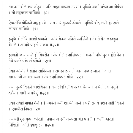
तंव उमा बोले कर जोडुन । पति माझा पावला मरण । पुढिले जन्मी घडेल आशीर्वचन
। मी सहगमना चालिलें ॥१८॥
ऐकतांचि बोलिले अट्टाहास्यें । राम माये गुरुवर्य डोळसे । तुझिये ब्रीदालागीं हंसदासें ।
लांछन लाविलें ॥१९॥
इतुकें बोलोनि तातडी पळाले । उमेनें येऊन पतिसे स्पर्शिलें । तंव तें प्रेत खडबडुन
बैसलें । आश्चयें पाहती सकळ ॥२०॥
ह्मणतीं काय जालें हो विपरीत । तंव बोले सदाशिवपंत । मजसी चौघें पुरुष होते नेत ।
तेथें वानरें एकें सोडविलें ॥२१॥
तेव्हा उमेनें सर्व वृत्तांत सांगितला । समस्त ह्मणती उत्तम प्रकार जाला । आतां
ग्रामामाजी उभयंता चला । तंव सदाशिवपंत बोले ॥२२॥
जया पुरुषें दिधलें आशीर्वचन । मज सोडविलें वानरवेष घेऊन । न घेतां तया प्रभूचें
दर्शन । ग्रामीं न प्रवेशुं ॥२३॥
तेव्हां सर्वही गावांत गेले । हे उभयंतां वनीं शोधिते जाले । परी समर्थे दर्शन नाहीं दिधलें
। एकवीस दिवस ॥२४॥
जयावरी गुरु कृपा करिती । तयाचा आरंभी अल्पसा अंत पाहती । कसीं उतरतां
निश्चिती । अति दयाळु संत ॥२५॥