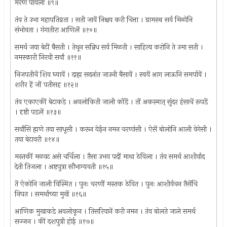
मरण पावला ॥९॥
तंव ते उभा महापतिव्रता । सती जावें निश्चय करी चित्ता । ग्रामस्थ सर्व मिळोनि
संभोवता । गंगातीरा आणिलें ॥१०॥
समर्थ जया बेटीं बैसती । तेथून सन्निध सर्व मिळती । साहित्य करोनि ते उमा सती ।
नमस्कारी निरवी सर्वां ॥११॥
निजपतीचें शिव घ्यावें । दाह्म सदनांत जाउनी बैसावें । स्वयें आग लाऊनि समर्पावें ।
शरीर हें जों पतीसह ॥१२॥
तंव एकाएकीं बेटाकडे । अवलोकिती जाली कोंडें । तों अकस्मात् सुंदर हंसाचें रूपडें
। दृष्टी पडलें ॥१३॥
सर्वांसि ह्मणे तया साधूसी । करून येईन नमन चरणांसी । ऐसें बोलोनि आली वेगेसी ।
तया बेटावरी ॥१४॥
मस्तकीं मळवट असे चर्चिला । तैसा उभय पदीं माथा ठेविला । तंव समर्थ आशीर्वाद
देती तिजला । अष्टपुत्रा सौभाग्यवती ॥१५॥
तें ऐकोनि जाली विस्मित । पुनः चरणीं मस्तक ठेवित । पुनः आशीर्वचन तैसेंचि
निघत । समर्थाच्या मुखें ॥१६॥
आणिक मुखाकडे अवलोकून । तिसरियानें करी नमन । तंव बोलते जाले समर्थ
सज्जन । कीं दशपुत्री होई ॥१७॥