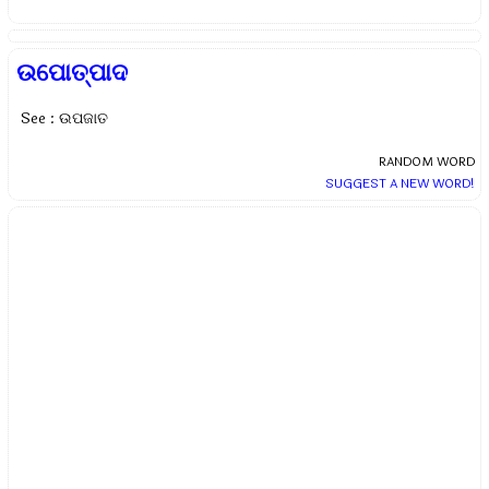
ଉପୋତ୍ପାଦ
See : ଉପଜାତ
RANDOM WORD
SUGGEST A NEW WORD!