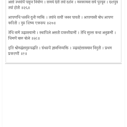
असो उभयांचें पाहून निर्वाण । समर्थ देती तयां दर्शन । मनकामना सर्व पुरवून । दशपुत्र
तयां होती ॥२६॥
आपणचि धरूनि दुजी व्यक्ति । तयांचे ठायीं जनन पावती । आपणासी बोध आपण
करिती । गुरु शिष्य एकरूप ॥२७॥
तेचि नामें उद्धवस्वामी । स्थापिले असती टाकळीग्रामीं । तेचि सुरस कथा अनुक्रमीं ।
चिमणें बाळ बोले ॥२८॥
इति श्रीमद्धंसगुरुपद्धति । ग्रंथरुपें ज्ञानभिव्यक्ति । उद्धवहंसाख्यान निगुती । प्रथम
प्रकरणीं ॥१॥