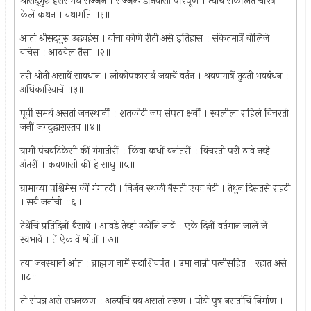
श्रीसद्‌गुरु हंससमर्थ सज्जन । सज्जनगडनिवासी परिपूर्ण । त्याचें संकलित चरित्र
केलें कथन । यथामति ॥१॥
आतां श्रीसद्‌गुरु उद्धवहंस । यांचा कोणे रीती असे इतिहास । संकेतमात्रें बोलिजे
वाचेस । आठवेल तैसा ॥२॥
तरी श्रोती असावें सावधान । लोकोपकारार्थं जयाचें वर्तन । श्रवणमात्रें तुटती भवबंधन ।
अधिकारियाचें ॥३॥
पूर्वी समर्थ असतां जनस्थानीं । शतकोटी जप संपता क्षनीं । स्वलीला राहिले विचरती
जनीं जगदुद्धारास्तव ॥४॥
ग्रामी पंचवटिकेसी कीं गंगातीरीं । किंवा कधीं वनांतरीं । विचरती परी ठावे नव्हे
अंतरीं । कवणासी कीं हे साधु ॥५॥
ग्रामाच्या पश्चिमेस कीं गंगातटी । निर्जन स्थळी बैसती एका बेटी । तेथुन दिसतसे राहटी
। सर्व जनांची ॥६॥
तेथेंचि प्रतिदिनीं बैसावें । आवडे तेव्हां उठोनि जावें । एके दिनीं वर्तमान जालें जें
स्वभावें । तें ऐकावें श्रोतीं ॥७॥
तया जनस्थानां आंत । ब्राह्मण नामें सदाशिवपंत । उमा नाम्नी पत्‍नीसहित । रहात असे
॥८॥
तो संपन्न असे सधनकण । अल्पचि वय असतां तरूण । पोटी पुत्र नसतांचि निर्माण ।