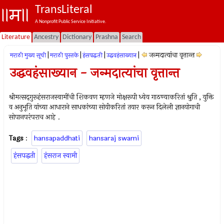
TransLiteral
A Nonprofit Public Service Initiative.
Literature
Ancestry
Dictionary
Prashna
Search
|
|
|
|
जन्मदात्यांचा वृत्तान्त
मराठी मुख्य सूची
मराठी पुस्तके
हंसपद्धती
उद्धवहंसाख्यान
उद्धवहंसाख्यान - जन्मदात्यांचा वृत्तान्त
श्रीमत्सद्‍गुरूहंसराजस्वामींची शिकवण म्हणजे मोक्षरूपी ध्येय गाठण्याकरितां श्रुति , युक्ति
व अनुभूति यांच्या आधाराने साधकांच्या सोयीकरितां तयार करून दिलेली ज्ञानयोगाची
सोपानपरंपराच आहे .
Tags
:
hansapaddhati
hansaraj swami
हंसपद्धती
हंसराज स्वामी