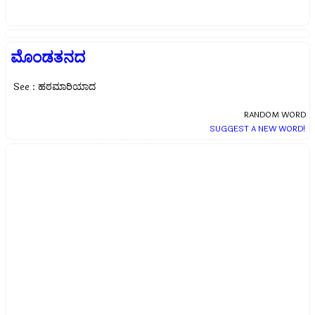
ಮೊಂಡತನದ
See : ಹಠಮಾರಿಯಾದ
RANDOM WORD
SUGGEST A NEW WORD!