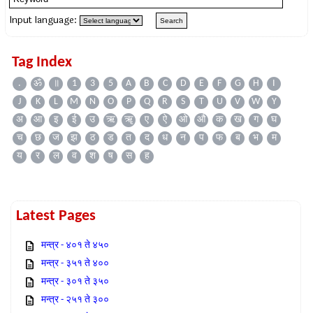
Input language:
Tag Index
.
ॐ
॥
1
3
5
A
B
C
D
E
F
G
H
I
J
K
L
M
N
O
P
Q
R
S
T
U
V
W
Y
अ
आ
इ
ई
उ
ऋ
ॠ
ए
ऐ
ओ
औ
क
ख
ग
घ
च
छ
ज
झ
ठ
ड
त
द
ध
न
प
फ
ब
भ
म
य
र
ल
व
श
ष
स
ह
Latest Pages
मन्त्र - ४०१ ते ४५०
मन्त्र - ३५१ ते ४००
मन्त्र - ३०१ ते ३५०
मन्त्र - २५१ ते ३००