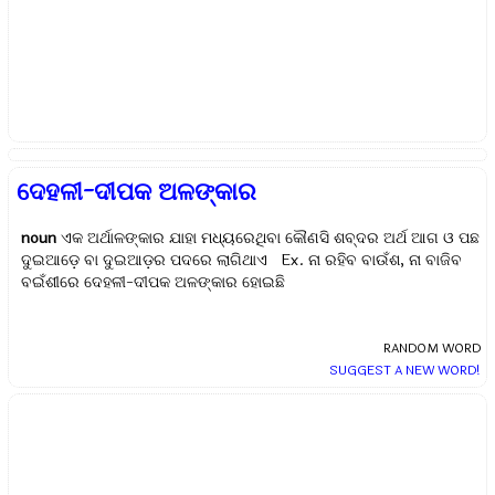
ଦେହଳୀ-ଦୀପକ ଅଳଙ୍କାର
noun
ଏକ ଅର୍ଥାଳଙ୍କାର ଯାହା ମଧ୍ୟରେଥିବା କୌଣସି ଶବ୍ଦର ଅର୍ଥ ଆଗ ଓ ପଛ
ଦୁଇଆଡ଼େ ବା ଦୁଇଆଡ଼ର ପଦରେ ଲାଗିଥାଏ Ex.
ନା ରହିବ ବାଉଁଶ, ନା ବାଜିବ
ବଇଁଶୀରେ ଦେହଳୀ-ଦୀପକ ଅଳଙ୍କାର ହୋଇଛି
RANDOM WORD
SUGGEST A NEW WORD!