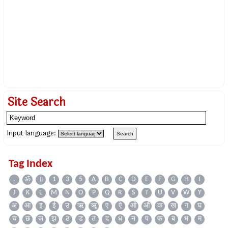
Site Search
Input language:
Tag Index
.
ॐ
॥
1
3
5
A
B
C
D
E
F
G
H
I
J
K
L
M
N
O
P
Q
R
S
T
U
V
W
Y
अ
आ
इ
ई
उ
ऋ
ॠ
ए
ऐ
ओ
औ
क
ख
ग
घ
च
छ
ज
झ
ठ
ड
त
द
ध
न
प
फ
ब
भ
म