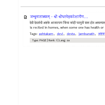
जम्बुनाताष्टकम् - श्री श्रीधरवेङ्कटेशार्येण...
देवी देवतांची अष्टके आजारपण किंवा कांही घरगुती त्रास होत असल
is recited in homes, when some one has health or
Tags:
ashtakam
,
devi
,
devta
,
jambunath
,
अष्टकम
Type: PAGE | Rank: 1 | Lang: sa