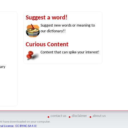
Suggest a word!
Suggest new words or meaning to
our dictionary!!
Curious Content
Content that can spike your interest!
nary
contact us
disclaimer
about us
might have downloaded on your computer.
al License
. (
CC BY-NC-SA 4.0
)