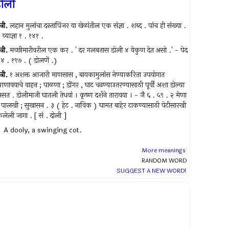
ोली
त्री.
लहान मुलांचा दस्तापिंजर या खेळांतील एक संज्ञा . शब्द . पांच ही संख्या .
 व्याज्ञा १ . १४१ .
त्री.
मच्छीमारीवरील एक कर . ' दर गलबतास डोली ४ येकुण देत असो .' - पेद
४ . १९७ . ( डोलणें .)
त्री.
१ अशक्त आजारी माणसास , बायकामुलांस नेण्याकरिता उपयोगात
णावयाचे वाहन ; पाळणा ; डोंगर , घाट चढण्याउतरण्यासाठी पूर्वी अशा डोल्या
सत . डोलीमाजी घातली तेधवां । कृष्ण दर्शने तारावया । - जै ६ . ५९ . २ मेणा
 पालखी ; सुखासन . ३ ( हेट . नाविक ) घामत बाहेर टाकण्यासाठी पेटीसारखी
ेलेली जागा . [ सं . दोली ]
A dooly, a swinging cot.
More meanings
RANDOM WORD
SUGGEST A NEW WORD!