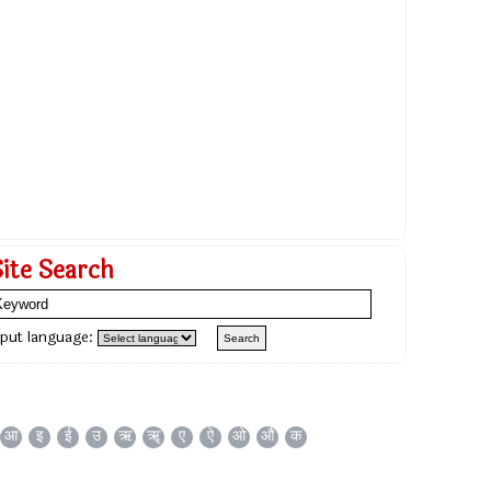
Site Search
nput language:
आ
इ
ई
उ
ऋ
ॠ
ए
ऐ
ओ
औ
क