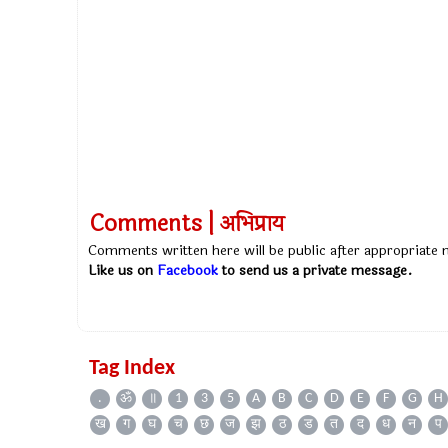
Comments | अभिप्राय
Comments written here will be public after appropriate
Like us on
Facebook
to send us a private message.
Tag Index
.
ॐ
॥
1
3
5
A
B
C
D
E
F
G
H
ख
ग
घ
च
छ
ज
झ
ठ
ड
त
द
ध
न
प