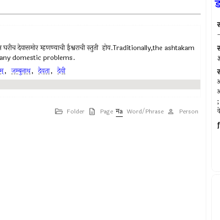
ड
स्
-
्यास घरीच देवासमोर म्हणण्याची ईश्वराची स्तुती होय.Traditionally,the ashtakam
स्
 any domestic problems.
३
्‌
,
जम्बुनाथ
,
देवता
,
देवी
स्
आ
अ
;
क
Folder
Page
Word/Phrase
Person
f