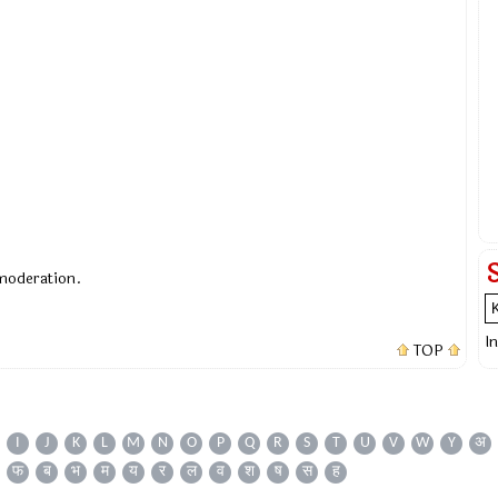
 moderation.
I
TOP
I
J
K
L
M
N
O
P
Q
R
S
T
U
V
W
Y
अ
फ
ब
भ
म
य
र
ल
व
श
ष
स
ह