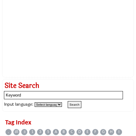
Site Search
Input language:
Tag Index
.
ॐ
॥
1
3
5
A
B
C
D
E
F
G
H
I