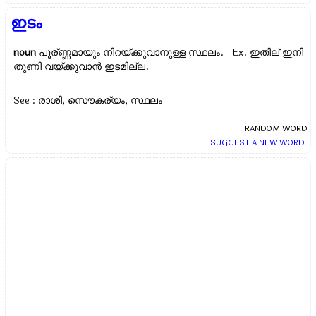
ഇടം
noun
പൂര്ണ്ണമായും നിറയ്ക്കുവാനുള്ള സ്ഥലം. Ex.
ഇതില് ഇനി
തുണി വയ്ക്കുവാന്‍ ഇടമില്ല.
See : രാശി, സൌകര്യം, സ്ഥലം
RANDOM WORD
SUGGEST A NEW WORD!