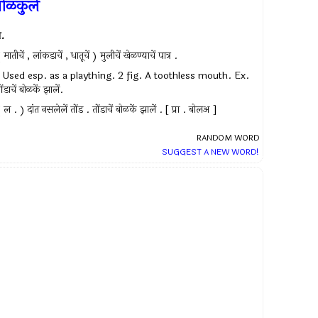
ोळकुलें
.
 मातीचें , लांकडाचें , धातूचें ) मुलीचें खेळण्याचें पात्र .
. Used esp. as a plaything. 2 fig. A toothless mouth. Ex.
ोंडाचें बोळकें झालें.
 ल . ) दांत नसलेलें तोंड . तोंडाचें बोळकें झालें . [ प्रा . बोलअ ]
RANDOM WORD
SUGGEST A NEW WORD!