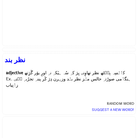
نظر بند
adjective
کٲنٛسِہ پٮ۪ٹھ نظر تھاوٕنۍ یِژ کہِ سُہ ہیٚکہِ نہٕ اورٕ یوٚر گٔژِتھ
Ex.
ہنگٲمی صوڑتہِ حالس منٛز نظر بنٛد وزیٖرن دِژ کٔر پننہِ تجرُبہٕ سۭتۍ
زٲنِیاب
RANDOM WORD
SUGGEST A NEW WORD!