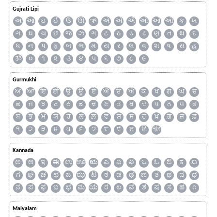
Gujrati Lipi
અ
આ
ઇ
ઈ
ઉ
ઊ
ઋ
ઍ
એ
ઐ
ઑ
ઓ
ઔ
ક
ખ
ગ
ઘ
ચ
છ
જ
ઝ
ઞ
ટ
ઠ
ડ
ઢ
ણ
ત
થ
દ
ધ
ન
પ
ફ
બ
ભ
મ
ય
ર
લ
વ
શ
ષ
સ
હ
ૐ
૦
૧
૨
૩
૪
૫
૬
૭
૮
૯
Gurmukhi
ਅ
ਆ
ਇ
ਈ
ਉ
ਊ
ਏ
ਐ
ਓ
ਔ
ਕ
ਖ
ਗ
ਘ
ਚ
ਛ
ਜ
ਝ
ਟ
ਠ
ਡ
ਢ
ਣ
ਤ
ਥ
ਦ
ਧ
ਨ
ਪ
ਫ
ਬ
ਭ
ਮ
ਯ
ਰ
ਲ
ਲ਼
ਵ
ਸ਼
ਸ
ਹ
ਖ਼
ਗ਼
ਜ਼
ਫ਼
੧
੨
੩
੪
੫
੬
੭
੮
੯
ੲ
ੳ
ੴ
Kannada
ಅ
ಆ
ಇ
ಈ
ಉ
ಊ
ಋ
ಎ
ಏ
ಐ
ಒ
ಓ
ಔ
ಕ
ಖ
ಗ
ಘ
ಚ
ಛ
ಜ
ಝ
ಟ
ಠ
ಡ
ಢ
ಣ
ತ
ಥ
ದ
ಧ
ನ
ಪ
ಫ
ಬ
ಭ
ಮ
ಯ
ರ
ಲ
ವ
ಶ
ಷ
ಸ
ಹ
೧
Malyalam