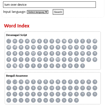
Input language:
Word Index
Devanagari Script
ँ
अः
अं
अ
आ
इ
ई
उ
ऊ
ऋ
ऌ
ऍ
ए
ऐ
ऑ
ओ
औ
क
क्ष
ख
ग
घ
ङ
च
छ
ज्ञ
ज
झ
ञ
ट
ठ
ड
ढ
ण
त्र
त
थ
द
ध
न
ऩ
प
फ
ब
भ
म
य
र
ऱ
ल
ळ
व
श
श्र
ष
स
ह
ॐ
ज़
फ़
य़
ॠ
ॡ
०
१
२
३
४
५
६
७
८
९
Bengali-Assamese
ঁ
ং
অ
আ
ই
ঈ
উ
ঊ
ঋ
এ
ঐ
ও
ঔ
ক
খ
গ
ঘ
ঙ
চ
ছ
জ
ঝ
ঞ
ঠ
ড
ঢ
ণ
ত
থ
দ
ধ
ন
প
ফ
ব
ভ
ম
য
র
ল
শ
ষ
স
হ
য়
০
১
২
৩
৪
৫
৬
৭
৮
৯
ৰ
ৱ