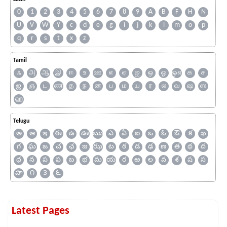
0
1
2
3
4
5
6
7
8
9
A
B
F
H
N
U
V
W
Y
c
d
e
g
i
j
k
l
m
o
p
q
r
s
t
x
z
Tamil
ஃ
அ
ஆ
இ
ஈ
உ
ஊ
எ
ஏ
ஐ
ஒ
ஓ
ஔ
க
ச
ஜ
ஞ
ட
ண
த
ந
ன
ப
ம
ய
ர
ல
வ
ஷ
ஸ
ஹ
Telugu
అ
ఆ
ఇ
ఈ
ఉ
ఊ
ఋ
ఎ
ఏ
ఐ
ఒ
ఓ
ఔ
క
ఖ
గ
ఘ
ఙ
చ
ఛ
జ
ఝ
ట
ఠ
డ
ఢ
ణ
త
థ
ద
ధ
న
ప
ఫ
బ
భ
మ
య
ర
ఱ
ల
వ
శ
ష
స
హ
౧
౩
౬
Latest Pages