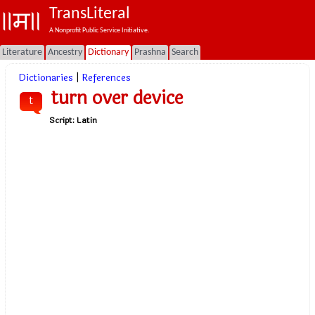
TransLiteral
A Nonprofit Public Service Initiative.
Literature
Ancestry
Dictionary
Prashna
Search
Dictionaries
|
References
turn over device
t
Script:
Latin