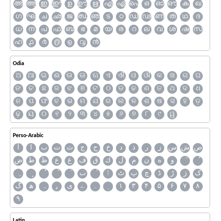
അ
ആ
ഇ
ഈ
ഉ
ഊ
ഋ
എ
ഏ
ഐ
ഒ
ഓ
ഔ
ക
ഖ
ഗ
ഘ
ച
ഛ
ജ
ഝ
ഞ
ട
ഠ
ഡ
ഢ
ണ
ത
ഥ
ദ
ധ
ന
പ
ഫ
ബ
ഭ
മ
യ
ര
റ
ല
വ
ശ
ഷ
സ
ഹ
൧
൪
൫
൭
൮
൯
Odia
ଅ
ଆ
ଇ
ଈ
ଉ
ଊ
ଋ
ଏ
ଐ
ଓ
ଔ
କ
ଖ
ଗ
ଘ
ଙ
ଚ
ଛ
ଜ
ଝ
ଞ
ଟ
ଠ
ଡ
ଢ
ଣ
ତ
ଥ
ଦ
ଧ
ନ
ପ
ଫ
ବ
ଭ
ମ
ଯ
ର
ଲ
ଳ
ଶ
ଷ
ସ
ହ
ଡ଼
ଢ଼
ୟ
୦
୧
୨
୩
୪
୫
୬
୭
୮
୯
ୱ
Perso-Arabic
ص
ش
س
ز
ر
ذ
د
خ
ح
ج
ث
ت
ب
ا
آ
و
ه
ن
م
ل
ك
ق
ف
غ
ع
ظ
ط
ض
ک
ژ
ڑ
ڈ
چ
پ
ٹ
ٲ
ٮ
گ
ھ
ہ
ۄ
ی
ے
۔
۱
۳
۴
۵
۶
۷
۸
۹
Latin