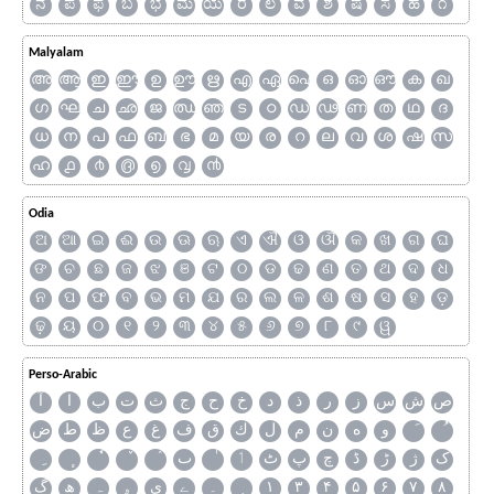
ನ
ಪ
ಫ
ಬ
ಭ
ಮ
ಯ
ರ
ಲ
ವ
ಶ
ಷ
ಸ
ಹ
೧
Malyalam
അ
ആ
ഇ
ഈ
ഉ
ഊ
ഋ
എ
ഏ
ഐ
ഒ
ഓ
ഔ
ക
ഖ
ഗ
ഘ
ച
ഛ
ജ
ഝ
ഞ
ട
ഠ
ഡ
ഢ
ണ
ത
ഥ
ദ
ധ
ന
പ
ഫ
ബ
ഭ
മ
യ
ര
റ
ല
വ
ശ
ഷ
സ
ഹ
൧
൪
൫
൭
൮
൯
Odia
ଅ
ଆ
ଇ
ଈ
ଉ
ଊ
ଋ
ଏ
ଐ
ଓ
ଔ
କ
ଖ
ଗ
ଘ
ଙ
ଚ
ଛ
ଜ
ଝ
ଞ
ଟ
ଠ
ଡ
ଢ
ଣ
ତ
ଥ
ଦ
ଧ
ନ
ପ
ଫ
ବ
ଭ
ମ
ଯ
ର
ଲ
ଳ
ଶ
ଷ
ସ
ହ
ଡ଼
ଢ଼
ୟ
୦
୧
୨
୩
୪
୫
୬
୭
୮
୯
ୱ
Perso-Arabic
ص
ش
س
ز
ر
ذ
د
خ
ح
ج
ث
ت
ب
ا
آ
و
ه
ن
م
ل
ك
ق
ف
غ
ع
ظ
ط
ض
ک
ژ
ڑ
ڈ
چ
پ
ٹ
ٲ
ٮ
گ
ھ
ہ
ۄ
ی
ے
۔
۱
۳
۴
۵
۶
۷
۸