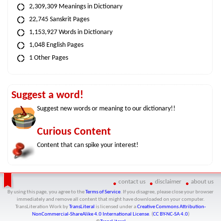
2,309,309 Meanings in Dictionary
22,745 Sanskrit Pages
1,153,927 Words in Dictionary
1,048 English Pages
1 Other Pages
Suggest a word!
Suggest new words or meaning to our dictionary!!
Curious Content
Content that can spike your interest!
contact us
disclaimer
about us
By using this page, you agree to the
Terms of Service
. If you disagree, please close your browser
immediately and remove all content that might have downloaded on your computer.
TransLiteration Work
by
TransLiteral
is licensed under a
Creative Commons Attribution-
NonCommercial-ShareAlike 4.0 International License
. (
CC BY-NC-SA 4.0
)