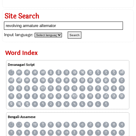
Site Search
Input language:
Word Index
Devanagari Script
ँ
अः
अं
अ
आ
इ
ई
उ
ऊ
ऋ
ऌ
ऍ
ए
ऐ
ऑ
ओ
औ
क
क्ष
ख
ग
घ
ङ
च
छ
ज्ञ
ज
झ
ञ
ट
ठ
ड
ढ
ण
त्र
त
थ
द
ध
न
ऩ
प
फ
ब
भ
म
य
र
ऱ
ल
ळ
व
श
श्र
ष
स
ह
ॐ
ज़
फ़
य़
ॠ
ॡ
०
१
२
३
४
५
६
७
८
९
Bengali-Assamese
ঁ
ং
অ
আ
ই
ঈ
উ
ঊ
ঋ
এ
ঐ
ও
ঔ
ক
খ
গ
ঘ
ঙ
চ
ছ
জ
ঝ
ঞ
ঠ
ড
ঢ
ণ
ত
থ
দ