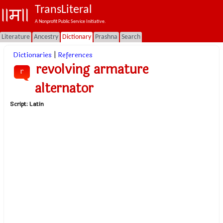
TransLiteral
A Nonprofit Public Service Initiative.
Literature
Ancestry
Dictionary
Prashna
Search
Dictionaries
|
References
revolving armature
r
alternator
Script:
Latin