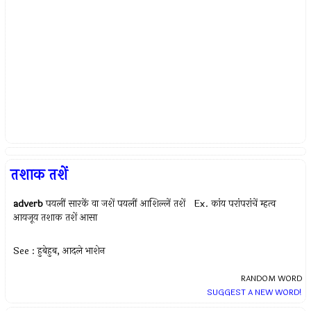
तशाक तशें
adverb
पयलीं सारकें वा जशें पयलीं आशिल्लें तशें Ex.
कांय परांपरांचें म्हत्व
आयजूय तशाक तशें आसा
See : हुबेहुब, आदले भाशेन
RANDOM WORD
SUGGEST A NEW WORD!