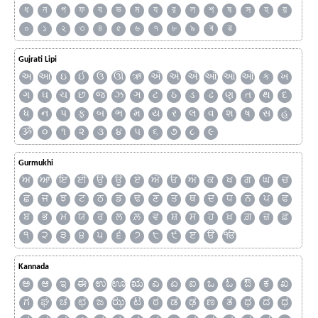
ধ
ন
প
ফ
ব
ভ
ম
য
র
ল
শ
ষ
স
হ
য়
০
১
২
৩
৪
৫
৬
৭
৮
৯
ৰ
ৱ
Gujrati Lipi
અ
આ
ઇ
ઈ
ઉ
ઊ
ઋ
ઍ
એ
ઐ
ઑ
ઓ
ઔ
ક
ખ
ગ
ઘ
ચ
છ
જ
ઝ
ઞ
ટ
ઠ
ડ
ઢ
ણ
ત
થ
દ
ધ
ન
પ
ફ
બ
ભ
મ
ય
ર
લ
વ
શ
ષ
સ
હ
ૐ
૦
૧
૨
૩
૪
૫
૬
૭
૮
૯
Gurmukhi
ਅ
ਆ
ਇ
ਈ
ਉ
ਊ
ਏ
ਐ
ਓ
ਔ
ਕ
ਖ
ਗ
ਘ
ਚ
ਛ
ਜ
ਝ
ਟ
ਠ
ਡ
ਢ
ਣ
ਤ
ਥ
ਦ
ਧ
ਨ
ਪ
ਫ
ਬ
ਭ
ਮ
ਯ
ਰ
ਲ
ਲ਼
ਵ
ਸ਼
ਸ
ਹ
ਖ਼
ਗ਼
ਜ਼
ਫ਼
੧
੨
੩
੪
੫
੬
੭
੮
੯
ੲ
ੳ
ੴ
Kannada
ಅ
ಆ
ಇ
ಈ
ಉ
ಊ
ಋ
ಎ
ಏ
ಐ
ಒ
ಓ
ಔ
ಕ
ಖ
ಗ
ಘ
ಚ
ಛ
ಜ
ಝ
ಟ
ಠ
ಡ
ಢ
ಣ
ತ
ಥ
ದ
ಧ