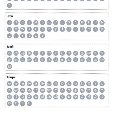
۹
Latin
0
1
2
3
4
5
6
7
8
9
A
B
F
H
N
U
V
W
Y
c
d
e
g
i
j
k
l
m
o
p
q
r
s
t
x
z
Tamil
ஃ
அ
ஆ
இ
ஈ
உ
ஊ
எ
ஏ
ஐ
ஒ
ஓ
ஔ
க
ச
ஜ
ஞ
ட
ண
த
ந
ன
ப
ம
ய
ர
ல
வ
ஷ
ஸ
ஹ
Telugu
అ
ఆ
ఇ
ఈ
ఉ
ఊ
ఋ
ఎ
ఏ
ఐ
ఒ
ఓ
ఔ
క
ఖ
గ
ఘ
ఙ
చ
ఛ
జ
ఝ
ట
ఠ
డ
ఢ
ణ
త
థ
ద
ధ
న
ప
ఫ
బ
భ
మ
య
ర
ఱ
ల
వ
శ
ష
స
హ
౧
౩
౬