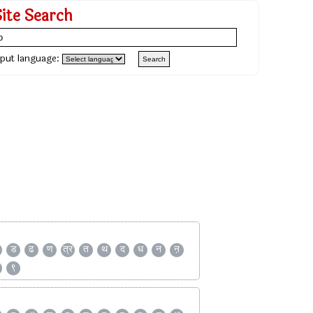
Site Search
nput language:
ड
ढ
ण
त्र
त
थ
द
ध
न
ऩ
९