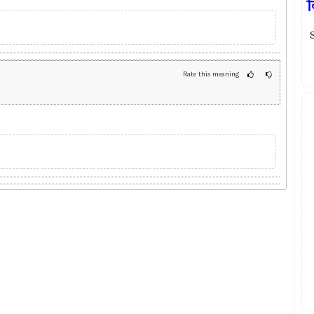
व
S
Rate this meaning