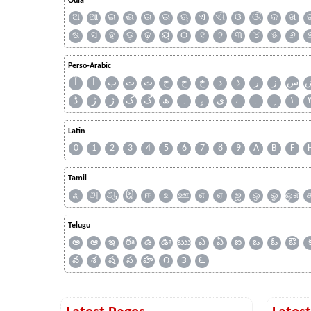
Odia
ଅ
ଆ
ଇ
ଈ
ଉ
ଊ
ଋ
ଏ
ଐ
ଓ
ଔ
କ
ଖ
ଷ
ସ
ହ
ଡ଼
ଢ଼
ୟ
୦
୧
୨
୩
୪
୫
୬
Perso-Arabic
س
ز
ر
ذ
د
خ
ح
ج
ث
ت
ب
ا
آ
ڈ
ڑ
ژ
ک
گ
ھ
ہ
ۄ
ی
ے
۔
۱
Latin
0
1
2
3
4
5
6
7
8
9
A
B
F
Tamil
ஃ
அ
ஆ
இ
ஈ
உ
ஊ
எ
ஏ
ஐ
ஒ
ஓ
ஔ
Telugu
అ
ఆ
ఇ
ఈ
ఉ
ఊ
ఋ
ఎ
ఏ
ఐ
ఒ
ఓ
ఔ
వ
శ
ష
స
హ
౧
౩
౬