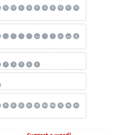
ପ
ଫ
ବ
ଭ
ମ
ଯ
ର
ଲ
ଳ
ଶ
چ
پ
ٹ
ٲ
ٮ
r
s
t
x
z
ஹ
న
ప
ఫ
బ
భ
మ
య
ర
ఱ
ల