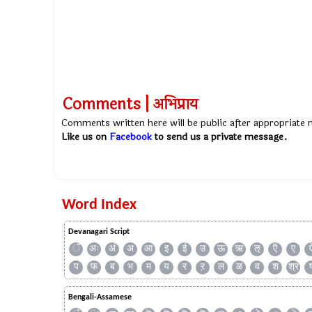
Comments | अभिप्राय
Comments written here will be public after appropriate
Like us on
Facebook
to send us a private message.
Word Index
Devanagari Script
ँ
अः
अं
अ
आ
इ
ई
उ
ऊ
ऋ
ऌ
ऍ
ए
प
फ
ब
भ
म
य
र
ऱ
ल
ळ
व
श
श्र
Bengali-Assamese