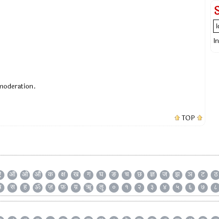
I
 moderation.
TOP
ऐ
ऑ
ओ
औ
क
क्ष
ख
ग
घ
ङ
च
छ
ज्ञ
ज
झ
ञ
ट
ठ
ष
स
ह
ॐ
ज़
फ़
य़
ॠ
ॡ
०
१
२
३
४
५
६
७
८