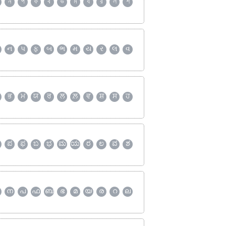
ন
প
ফ
ব
ভ
ম
য
র
ল
শ
ન
પ
ફ
બ
ભ
મ
ય
ર
લ
વ
ਭ
ਮ
ਯ
ਰ
ਲ
ਲ਼
ਵ
ਸ਼
ਸ
ਹ
ಪ
ಫ
ಬ
ಭ
ಮ
ಯ
ರ
ಲ
ವ
ಶ
ന
പ
ഫ
ബ
ഭ
മ
യ
ര
റ
ല