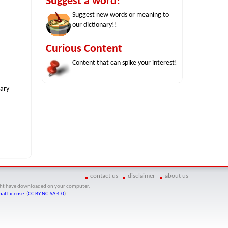
Suggest a word!
Suggest new words or meaning to
our dictionary!!
Curious Content
Content that can spike your interest!
nary
contact us
disclaimer
about us
might have downloaded on your computer.
al License
. (
CC BY-NC-SA 4.0
)