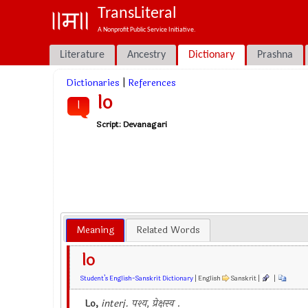
TransLiteral
A Nonprofit Public Service Initiative.
Literature
Ancestry
Dictionary
Prashna
Dictionaries
|
References
lo
l
Script:
Devanagari
Meaning
Related Words
lo
Student’s English-Sanskrit Dictionary
| English
Sanskrit |
|
Lo,
interj.
पश्य, प्रेक्षस्व
.