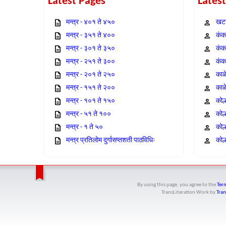
Latest Pages
Lates
मन्त्र - ४०१ ते ४५०
खटा
मन्त्र - ३५१ ते ४००
कंक,
मन्त्र - ३०१ ते ३५०
कंक
मन्त्र - २५१ ते ३००
कंक
मन्त्र - २०१ ते २५०
काळ
मन्त्र - १५१ ते २००
काळ
मन्त्र - १०१ ते १५०
कोल
मन्त्र - ५१ ते १००
कोल
मन्त्र - १ ते ५०
कोल
मन्त्र प्रतिलोम दुर्गासप्तशती पाठविधिः
कोल्
By using this page, you agree to the
Term
TransLiteration Work
by
Tran