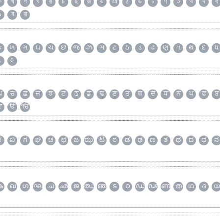
ক
খ
গ
ঘ
ঙ
চ
ছ
জ
ঝ
ঞ
ঠ
ড
ঢ
ণ
ত
থ
দ
ধ
৯
ৰ
ৱ
ક
ખ
ગ
ઘ
ચ
છ
જ
ઝ
ઞ
ટ
ઠ
ડ
ઢ
ણ
ત
થ
દ
ધ
૮
૯
ਘ
ਚ
ਛ
ਜ
ਝ
ਟ
ਠ
ਡ
ਢ
ਣ
ਤ
ਥ
ਦ
ਧ
ਨ
ਪ
ਫ
ਬ
ੲ
ੳ
ੴ
ಕ
ಖ
ಗ
ಘ
ಚ
ಛ
ಜ
ಝ
ಟ
ಠ
ಡ
ಢ
ಣ
ತ
ಥ
ದ
ಧ
ನ
ക
ഖ
ഗ
ഘ
ച
ഛ
ജ
ഝ
ഞ
ട
ഠ
ഡ
ഢ
ണ
ത
ഥ
ദ
ധ