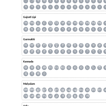
ঁ
ং
অ
আ
ই
ঈ
উ
ঊ
ঋ
এ
ঐ
ও
ঔ
ষ
স
হ
য়
০
১
২
৩
৪
৫
৬
৭
৮
Gujrati Lipi
અ
આ
ઇ
ઈ
ઉ
ઊ
ઋ
ઍ
એ
ઐ
ઑ
ઓ
ઔ
શ
ષ
સ
હ
ૐ
૦
૧
૨
૩
૪
૫
૬
૭
Gurmukhi
ਅ
ਆ
ਇ
ਈ
ਉ
ਊ
ਏ
ਐ
ਓ
ਔ
ਕ
ਖ
ਗ
ਖ਼
ਗ਼
ਜ਼
ਫ਼
੧
੨
੩
੪
੫
੬
੭
੮
੯
Kannada
ಅ
ಆ
ಇ
ಈ
ಉ
ಊ
ಋ
ಎ
ಏ
ಐ
ಒ
ಓ
ಔ
ಷ
ಸ
ಹ
೧
Malyalam
അ
ആ
ഇ
ഈ
ഉ
ഊ
ഋ
എ
ഏ
ഐ
ഒ
ഓ
ഔ
വ
ശ
ഷ
സ
ഹ
൧
൪
൫
൭
൮
൯