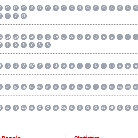
ଗ
ଘ
ଙ
ଚ
ଛ
ଜ
ଝ
ଞ
ଟ
ଠ
ଡ
ଢ
ଣ
ତ
ଥ
ଦ
ଧ
ନ
୭
୮
୯
ୱ
و
ه
ن
م
ل
ك
ق
ف
غ
ع
ظ
ط
ض
ص
ش
۳
۴
۵
۶
۷
۸
۹
H
N
U
V
W
Y
c
d
e
g
i
j
k
l
m
o
p
q
க
ச
ஜ
ஞ
ட
ண
த
ந
ன
ப
ம
ய
ர
ல
வ
ஷ
ஸ
క
ఖ
గ
ఘ
ఙ
చ
ఛ
జ
ఝ
ట
ఠ
డ
ఢ
ణ
త
థ
ద
ధ