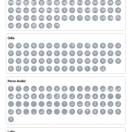
അ
ആ
ഇ
ഈ
ഉ
ഊ
ഋ
എ
ഏ
ഐ
ഒ
ഓ
ഔ
ക
ഖ
ഗ
ഘ
ച
ഛ
ജ
ഝ
ഞ
ട
ഠ
ഡ
ഢ
ണ
ത
ഥ
ദ
ധ
ന
പ
ഫ
ബ
ഭ
മ
യ
ര
റ
ല
വ
ശ
ഷ
സ
ഹ
൧
൪
൫
൭
൮
൯
Odia
ଅ
ଆ
ଇ
ଈ
ଉ
ଊ
ଋ
ଏ
ଐ
ଓ
ଔ
କ
ଖ
ଗ
ଘ
ଙ
ଚ
ଛ
ଜ
ଝ
ଞ
ଟ
ଠ
ଡ
ଢ
ଣ
ତ
ଥ
ଦ
ଧ
ନ
ପ
ଫ
ବ
ଭ
ମ
ଯ
ର
ଲ
ଳ
ଶ
ଷ
ସ
ହ
ଡ଼
ଢ଼
ୟ
୦
୧
୨
୩
୪
୫
୬
୭
୮
୯
ୱ
Perso-Arabic
ص
ش
س
ز
ر
ذ
د
خ
ح
ج
ث
ت
ب
ا
آ
و
ه
ن
م
ل
ك
ق
ف
غ
ع
ظ
ط
ض
ک
ژ
ڑ
ڈ
چ
پ
ٹ
ٲ
ٮ
گ
ھ
ہ
ۄ
ی
ے
۔
۱
۳
۴
۵
۶
۷
۸
۹