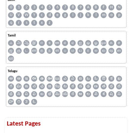
Latin
0
1
2
3
4
5
6
7
8
9
A
B
F
H
N
U
V
W
Y
c
d
e
g
i
j
k
l
m
o
p
q
r
s
t
x
z
Tamil
ஃ
அ
ஆ
இ
ஈ
உ
ஊ
எ
ஏ
ஐ
ஒ
ஓ
ஔ
க
ச
ஜ
ஞ
ட
ண
த
ந
ன
ப
ம
ய
ர
ல
வ
ஷ
ஸ
ஹ
Telugu
అ
ఆ
ఇ
ఈ
ఉ
ఊ
ఋ
ఎ
ఏ
ఐ
ఒ
ఓ
ఔ
క
ఖ
గ
ఘ
ఙ
చ
ఛ
జ
ఝ
ట
ఠ
డ
ఢ
ణ
త
థ
ద
ధ
న
ప
ఫ
బ
భ
మ
య
ర
ఱ
ల
వ
శ
ష
స
హ
౧
౩
౬
Latest Pages