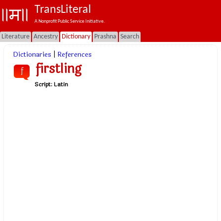
TransLiteral
A Nonprofit Public Service Initiative.
Literature
Ancestry
Dictionary
Prashna
Search
Dictionaries
|
References
firstling
f
Script:
Latin