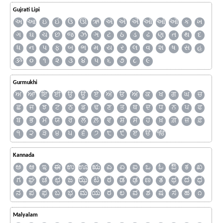
Gujrati Lipi
અ
આ
ઇ
ઈ
ઉ
ઊ
ઋ
ઍ
એ
ઐ
ઑ
ઓ
ઔ
ક
ખ
ગ
ઘ
ચ
છ
જ
ઝ
ઞ
ટ
ઠ
ડ
ઢ
ણ
ત
થ
દ
ધ
ન
પ
ફ
બ
ભ
મ
ય
ર
લ
વ
શ
ષ
સ
હ
ૐ
૦
૧
૨
૩
૪
૫
૬
૭
૮
૯
Gurmukhi
ਅ
ਆ
ਇ
ਈ
ਉ
ਊ
ਏ
ਐ
ਓ
ਔ
ਕ
ਖ
ਗ
ਘ
ਚ
ਛ
ਜ
ਝ
ਟ
ਠ
ਡ
ਢ
ਣ
ਤ
ਥ
ਦ
ਧ
ਨ
ਪ
ਫ
ਬ
ਭ
ਮ
ਯ
ਰ
ਲ
ਲ਼
ਵ
ਸ਼
ਸ
ਹ
ਖ਼
ਗ਼
ਜ਼
ਫ਼
੧
੨
੩
੪
੫
੬
੭
੮
੯
ੲ
ੳ
ੴ
Kannada
ಅ
ಆ
ಇ
ಈ
ಉ
ಊ
ಋ
ಎ
ಏ
ಐ
ಒ
ಓ
ಔ
ಕ
ಖ
ಗ
ಘ
ಚ
ಛ
ಜ
ಝ
ಟ
ಠ
ಡ
ಢ
ಣ
ತ
ಥ
ದ
ಧ
ನ
ಪ
ಫ
ಬ
ಭ
ಮ
ಯ
ರ
ಲ
ವ
ಶ
ಷ
ಸ
ಹ
೧
Malyalam