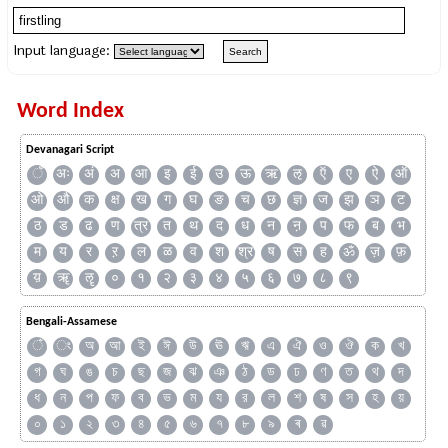
Input language:
Word Index
Devanagari Script
ँ
अः
अं
अ
आ
इ
ई
उ
ऊ
ऋ
ऌ
ऍ
ए
ऐ
ऑ
ओ
औ
क
क्ष
ख
ग
घ
ङ
च
छ
ज्ञ
ज
झ
ञ
ट
ठ
ड
ढ
ण
त्र
त
थ
द
ध
न
ऩ
प
फ
ब
भ
म
य
र
ऱ
ल
ळ
व
श
श्र
ष
स
ह
ॐ
ज़
फ़
य़
ॠ
ॡ
०
१
२
३
४
५
६
७
८
९
Bengali-Assamese
ঁ
ং
অ
আ
ই
ঈ
উ
ঊ
ঋ
এ
ঐ
ও
ঔ
ক
খ
গ
ঘ
ঙ
চ
ছ
জ
ঝ
ঞ
ঠ
ড
ঢ
ণ
ত
থ
দ
ধ
ন
প
ফ
ব
ভ
ম
য
র
ল
শ
ষ
স
হ
য়
০
১
২
৩
৪
৫
৬
৭
৮
৯
ৰ
ৱ