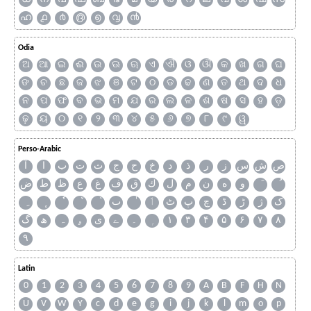
ഹ
൧
൪
൫
൭
൮
൯
Odia
ଅ
ଆ
ଇ
ଈ
ଉ
ଊ
ଋ
ଏ
ଐ
ଓ
ଔ
କ
ଖ
ଗ
ଘ
ଙ
ଚ
ଛ
ଜ
ଝ
ଞ
ଟ
ଠ
ଡ
ଢ
ଣ
ତ
ଥ
ଦ
ଧ
ନ
ପ
ଫ
ବ
ଭ
ମ
ଯ
ର
ଲ
ଳ
ଶ
ଷ
ସ
ହ
ଡ଼
ଢ଼
ୟ
୦
୧
୨
୩
୪
୫
୬
୭
୮
୯
ୱ
Perso-Arabic
ص
ش
س
ز
ر
ذ
د
خ
ح
ج
ث
ت
ب
ا
آ
و
ه
ن
م
ل
ك
ق
ف
غ
ع
ظ
ط
ض
ک
ژ
ڑ
ڈ
چ
پ
ٹ
ٲ
ٮ
گ
ھ
ہ
ۄ
ی
ے
۔
۱
۳
۴
۵
۶
۷
۸
۹
Latin
0
1
2
3
4
5
6
7
8
9
A
B
F
H
N
U
V
W
Y
c
d
e
g
i
j
k
l
m
o
p