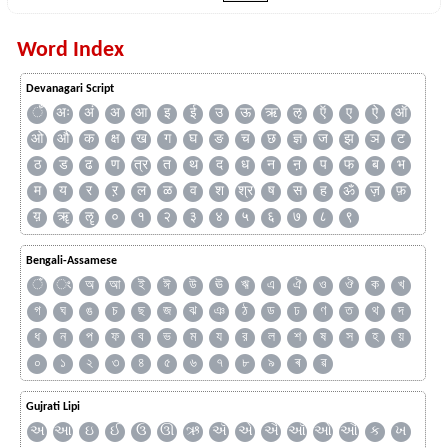
Word Index
Devanagari Script
ँ
अः
अं
अ
आ
इ
ई
उ
ऊ
ऋ
ऌ
ऍ
ए
ऐ
ऑ
ओ
औ
क
क्ष
ख
ग
घ
ङ
च
छ
ज्ञ
ज
झ
ञ
ट
ठ
ड
ढ
ण
त्र
त
थ
द
ध
न
ऩ
प
फ
ब
भ
म
य
र
ऱ
ल
ळ
व
श
श्र
ष
स
ह
ॐ
ज़
फ़
य़
ॠ
ॡ
०
१
२
३
४
५
६
७
८
९
Bengali-Assamese
ঁ
ং
অ
আ
ই
ঈ
উ
ঊ
ঋ
এ
ঐ
ও
ঔ
ক
খ
গ
ঘ
ঙ
চ
ছ
জ
ঝ
ঞ
ঠ
ড
ঢ
ণ
ত
থ
দ
ধ
ন
প
ফ
ব
ভ
ম
য
র
ল
শ
ষ
স
হ
য়
০
১
২
৩
৪
৫
৬
৭
৮
৯
ৰ
ৱ
Gujrati Lipi
અ
આ
ઇ
ઈ
ઉ
ઊ
ઋ
ઍ
એ
ઐ
ઑ
ઓ
ઔ
ક
ખ