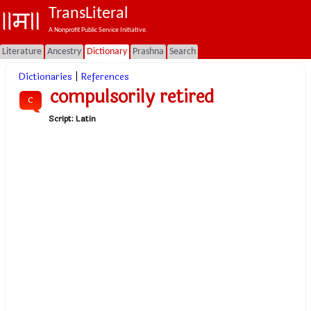
TransLiteral
A Nonprofit Public Service Initiative.
Literature
Ancestry
Dictionary
Prashna
Search
Dictionaries
|
References
compulsorily retired
c
Script:
Latin