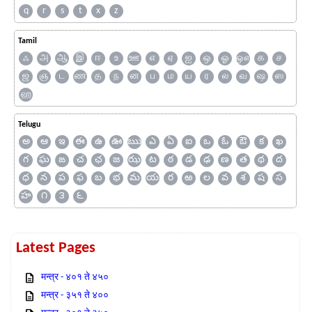
q
r
s
t
x
z
Tamil
ஃ
அ
ஆ
இ
ஈ
உ
ஊ
எ
ஏ
ஐ
ஒ
ஓ
ஔ
க
ச
ஜ
ஞ
ட
ண
த
ந
ன
ப
ம
ய
ர
ல
வ
ஷ
ஸ
ஹ
Telugu
అ
ఆ
ఇ
ఈ
ఉ
ఊ
ఋ
ఎ
ఏ
ఐ
ఒ
ఓ
ఔ
క
ఖ
గ
ఘ
ఙ
చ
ఛ
జ
ఝ
ట
ఠ
డ
ఢ
ణ
త
థ
ద
ధ
న
ప
ఫ
బ
భ
మ
య
ర
ఱ
ల
వ
శ
ష
స
హ
౧
౩
౬
Latest Pages
मन्त्र - ४०१ ते ४५०
मन्त्र - ३५१ ते ४००