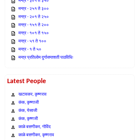
मन्त्र - ३०१ ते ३५०
मन्त्र - २५१ ते ३००
मन्त्र - २०१ ते २५०
मन्त्र - १५१ ते २००
मन्त्र - १०१ ते १५०
मन्त्र - ५१ ते १००
मन्त्र - १ ते ५०
मन्त्र प्रतिलोम दुर्गासप्तशती पाठविधिः
Latest People
खटावकर, कृष्णराव
कंक, कृष्णाजी
कंक, येसाजी
कंक, कृष्णजी
काळे बसणीकर, गोविंद
काळे बसणीकर, कृष्णराव