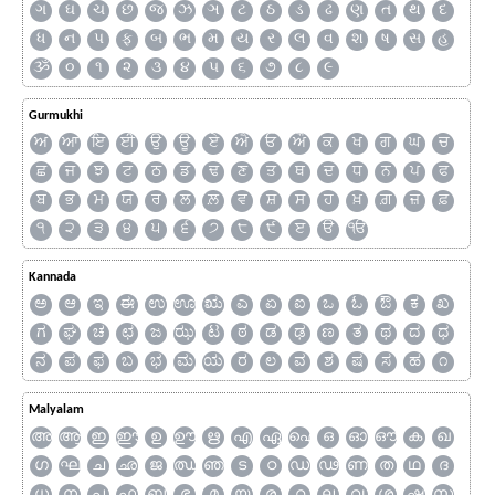
ગ
ઘ
ચ
છ
જ
ઝ
ઞ
ટ
ઠ
ડ
ઢ
ણ
ત
થ
દ
ધ
ન
પ
ફ
બ
ભ
મ
ય
ર
લ
વ
શ
ષ
સ
હ
ૐ
૦
૧
૨
૩
૪
૫
૬
૭
૮
૯
Gurmukhi
ਅ
ਆ
ਇ
ਈ
ਉ
ਊ
ਏ
ਐ
ਓ
ਔ
ਕ
ਖ
ਗ
ਘ
ਚ
ਛ
ਜ
ਝ
ਟ
ਠ
ਡ
ਢ
ਣ
ਤ
ਥ
ਦ
ਧ
ਨ
ਪ
ਫ
ਬ
ਭ
ਮ
ਯ
ਰ
ਲ
ਲ਼
ਵ
ਸ਼
ਸ
ਹ
ਖ਼
ਗ਼
ਜ਼
ਫ਼
੧
੨
੩
੪
੫
੬
੭
੮
੯
ੲ
ੳ
ੴ
Kannada
ಅ
ಆ
ಇ
ಈ
ಉ
ಊ
ಋ
ಎ
ಏ
ಐ
ಒ
ಓ
ಔ
ಕ
ಖ
ಗ
ಘ
ಚ
ಛ
ಜ
ಝ
ಟ
ಠ
ಡ
ಢ
ಣ
ತ
ಥ
ದ
ಧ
ನ
ಪ
ಫ
ಬ
ಭ
ಮ
ಯ
ರ
ಲ
ವ
ಶ
ಷ
ಸ
ಹ
೧
Malyalam
അ
ആ
ഇ
ഈ
ഉ
ഊ
ഋ
എ
ഏ
ഐ
ഒ
ഓ
ഔ
ക
ഖ
ഗ
ഘ
ച
ഛ
ജ
ഝ
ഞ
ട
ഠ
ഡ
ഢ
ണ
ത
ഥ
ദ
ധ
ന
പ
ഫ
ബ
ഭ
മ
യ
ര
റ
ല
വ
ശ
ഷ
സ