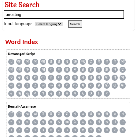
Site Search
Input language:
Word Index
Devanagari Script
ँ
अः
अं
अ
आ
इ
ई
उ
ऊ
ऋ
ऌ
ऍ
ए
ऐ
ऑ
ओ
औ
क
क्ष
ख
ग
घ
ङ
च
छ
ज्ञ
ज
झ
ञ
ट
ठ
ड
ढ
ण
त्र
त
थ
द
ध
न
ऩ
प
फ
ब
भ
म
य
र
ऱ
ल
ळ
व
श
श्र
ष
स
ह
ॐ
ज़
फ़
य़
ॠ
ॡ
०
१
२
३
४
५
६
७
८
९
Bengali-Assamese
ঁ
ং
অ
আ
ই
ঈ
উ
ঊ
ঋ
এ
ঐ
ও
ঔ
ক
খ
গ
ঘ
ঙ
চ
ছ
জ
ঝ
ঞ
ঠ
ড
ঢ
ণ
ত
থ
দ
ধ
ন
প
ফ
ব
ভ
ম
য
র
ল
শ
ষ
স
হ
য়