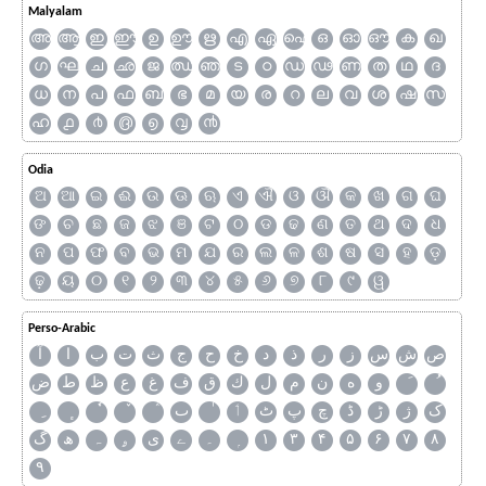
Malyalam
അ
ആ
ഇ
ഈ
ഉ
ഊ
ഋ
എ
ഏ
ഐ
ഒ
ഓ
ഔ
ക
ഖ
ഗ
ഘ
ച
ഛ
ജ
ഝ
ഞ
ട
ഠ
ഡ
ഢ
ണ
ത
ഥ
ദ
ധ
ന
പ
ഫ
ബ
ഭ
മ
യ
ര
റ
ല
വ
ശ
ഷ
സ
ഹ
൧
൪
൫
൭
൮
൯
Odia
ଅ
ଆ
ଇ
ଈ
ଉ
ଊ
ଋ
ଏ
ଐ
ଓ
ଔ
କ
ଖ
ଗ
ଘ
ଙ
ଚ
ଛ
ଜ
ଝ
ଞ
ଟ
ଠ
ଡ
ଢ
ଣ
ତ
ଥ
ଦ
ଧ
ନ
ପ
ଫ
ବ
ଭ
ମ
ଯ
ର
ଲ
ଳ
ଶ
ଷ
ସ
ହ
ଡ଼
ଢ଼
ୟ
୦
୧
୨
୩
୪
୫
୬
୭
୮
୯
ୱ
Perso-Arabic
ص
ش
س
ز
ر
ذ
د
خ
ح
ج
ث
ت
ب
ا
آ
و
ه
ن
م
ل
ك
ق
ف
غ
ع
ظ
ط
ض
ک
ژ
ڑ
ڈ
چ
پ
ٹ
ٲ
ٮ
گ
ھ
ہ
ۄ
ی
ے
۔
۱
۳
۴
۵
۶
۷
۸
۹