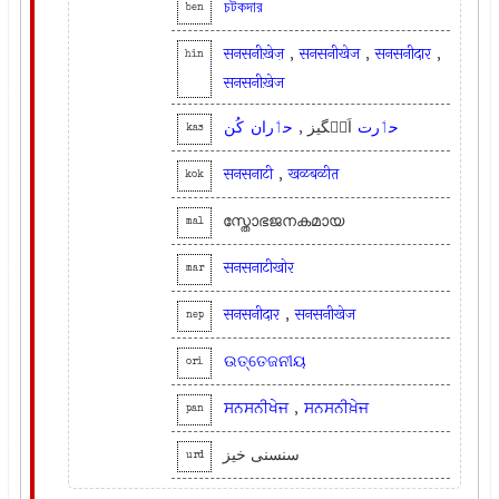
চটকদার
ben
सनसनीख़ेज़
,
सनसनीखेज
,
सनसनीदार
,
hin
सनसनीख़ेज
حٲرت
اَنٛگیز ,
حٲران
کُن
kas
सनसनाटी
,
खळबळीत
kok
സ്തോഭജനകമായ
mal
सनसनाटीखोर
mar
सनसनीदार
,
सनसनीखेज
nep
ଉତ୍ତେଜନୀୟ
ori
ਸਨਸਨੀਖੇਜ
,
ਸਨਸਨੀਖ਼ੇਜ
pan
سنسنی خیز
urd