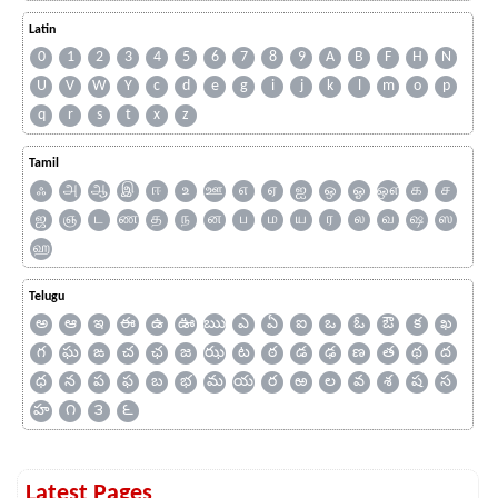
Latin
0
1
2
3
4
5
6
7
8
9
A
B
F
H
N
U
V
W
Y
c
d
e
g
i
j
k
l
m
o
p
q
r
s
t
x
z
Tamil
ஃ
அ
ஆ
இ
ஈ
உ
ஊ
எ
ஏ
ஐ
ஒ
ஓ
ஔ
க
ச
ஜ
ஞ
ட
ண
த
ந
ன
ப
ம
ய
ர
ல
வ
ஷ
ஸ
ஹ
Telugu
అ
ఆ
ఇ
ఈ
ఉ
ఊ
ఋ
ఎ
ఏ
ఐ
ఒ
ఓ
ఔ
క
ఖ
గ
ఘ
ఙ
చ
ఛ
జ
ఝ
ట
ఠ
డ
ఢ
ణ
త
థ
ద
ధ
న
ప
ఫ
బ
భ
మ
య
ర
ఱ
ల
వ
శ
ష
స
హ
౧
౩
౬
Latest Pages