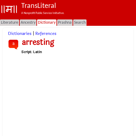
TransLiteral
A Nonprofit Public Service Initiative.
Literature
Ancestry
Dictionary
Prashna
Search
Dictionaries
|
References
arresting
a
Script:
Latin