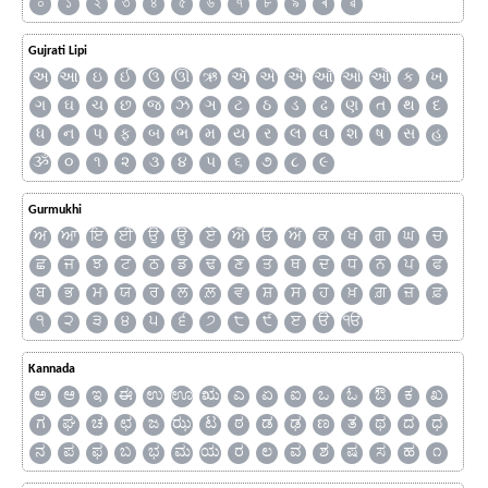
০
১
২
৩
৪
৫
৬
৭
৮
৯
ৰ
ৱ
Gujrati Lipi
અ
આ
ઇ
ઈ
ઉ
ઊ
ઋ
ઍ
એ
ઐ
ઑ
ઓ
ઔ
ક
ખ
ગ
ઘ
ચ
છ
જ
ઝ
ઞ
ટ
ઠ
ડ
ઢ
ણ
ત
થ
દ
ધ
ન
પ
ફ
બ
ભ
મ
ય
ર
લ
વ
શ
ષ
સ
હ
ૐ
૦
૧
૨
૩
૪
૫
૬
૭
૮
૯
Gurmukhi
ਅ
ਆ
ਇ
ਈ
ਉ
ਊ
ਏ
ਐ
ਓ
ਔ
ਕ
ਖ
ਗ
ਘ
ਚ
ਛ
ਜ
ਝ
ਟ
ਠ
ਡ
ਢ
ਣ
ਤ
ਥ
ਦ
ਧ
ਨ
ਪ
ਫ
ਬ
ਭ
ਮ
ਯ
ਰ
ਲ
ਲ਼
ਵ
ਸ਼
ਸ
ਹ
ਖ਼
ਗ਼
ਜ਼
ਫ਼
੧
੨
੩
੪
੫
੬
੭
੮
੯
ੲ
ੳ
ੴ
Kannada
ಅ
ಆ
ಇ
ಈ
ಉ
ಊ
ಋ
ಎ
ಏ
ಐ
ಒ
ಓ
ಔ
ಕ
ಖ
ಗ
ಘ
ಚ
ಛ
ಜ
ಝ
ಟ
ಠ
ಡ
ಢ
ಣ
ತ
ಥ
ದ
ಧ
ನ
ಪ
ಫ
ಬ
ಭ
ಮ
ಯ
ರ
ಲ
ವ
ಶ
ಷ
ಸ
ಹ
೧