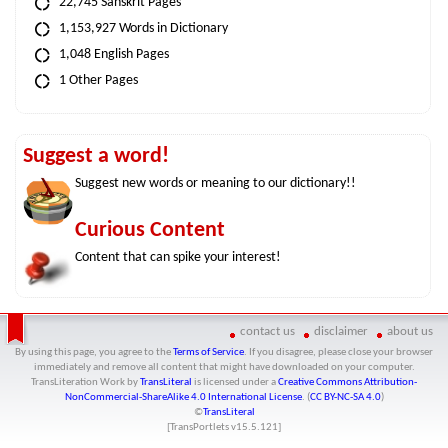
22,745 Sanskrit Pages
1,153,927 Words in Dictionary
1,048 English Pages
1 Other Pages
Suggest a word!
Suggest new words or meaning to our dictionary!!
Curious Content
Content that can spike your interest!
contact us
disclaimer
about us
By using this page, you agree to the
Terms of Service
. If you disagree, please close your browser
immediately and remove all content that might have downloaded on your computer.
TransLiteration Work
by
TransLiteral
is licensed under a
Creative Commons Attribution-
NonCommercial-ShareAlike 4.0 International License
. (
CC BY-NC-SA 4.0
)
©
TransLiteral
[TransPortlets v
15.5.121
]