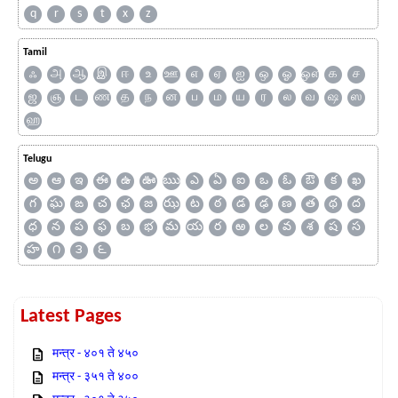
q
r
s
t
x
z
Tamil
ஃ
அ
ஆ
இ
ஈ
உ
ஊ
எ
ஏ
ஐ
ஒ
ஓ
ஔ
க
ச
ஜ
ஞ
ட
ண
த
ந
ன
ப
ம
ய
ர
ல
வ
ஷ
ஸ
ஹ
Telugu
అ
ఆ
ఇ
ఈ
ఉ
ఊ
ఋ
ఎ
ఏ
ఐ
ఒ
ఓ
ఔ
క
ఖ
గ
ఘ
ఙ
చ
ఛ
జ
ఝ
ట
ఠ
డ
ఢ
ణ
త
థ
ద
ధ
న
ప
ఫ
బ
భ
మ
య
ర
ఱ
ల
వ
శ
ష
స
హ
౧
౩
౬
Latest Pages
मन्त्र - ४०१ ते ४५०
मन्त्र - ३५१ ते ४००