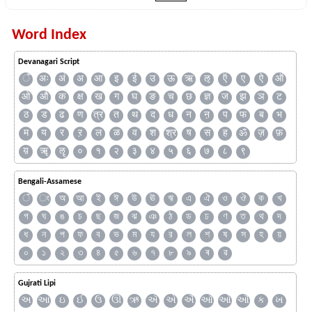
Word Index
Devanagari Script
ँ
अः
अं
अ
आ
इ
ई
उ
ऊ
ऋ
ऌ
ऍ
ए
ऐ
ऑ
ओ
औ
क
क्ष
ख
ग
घ
ङ
च
छ
ज्ञ
ज
झ
ञ
ट
ठ
ड
ढ
ण
त्र
त
थ
द
ध
न
ऩ
प
फ
ब
भ
म
य
र
ऱ
ल
ळ
व
श
श्र
ष
स
ह
ॐ
ज़
फ़
य़
ॠ
ॡ
०
१
२
३
४
५
६
७
८
९
Bengali-Assamese
ঁ
ং
অ
আ
ই
ঈ
উ
ঊ
ঋ
এ
ঐ
ও
ঔ
ক
খ
গ
ঘ
ঙ
চ
ছ
জ
ঝ
ঞ
ঠ
ড
ঢ
ণ
ত
থ
দ
ধ
ন
প
ফ
ব
ভ
ম
য
র
ল
শ
ষ
স
হ
য়
০
১
২
৩
৪
৫
৬
৭
৮
৯
ৰ
ৱ
Gujrati Lipi
અ
આ
ઇ
ઈ
ઉ
ઊ
ઋ
ઍ
એ
ઐ
ઑ
ઓ
ઔ
ક
ખ