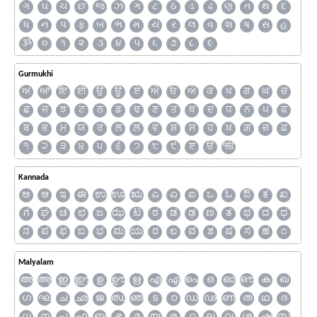
ગ
ઘ
ચ
છ
જ
ઝ
ઞ
ટ
ઠ
ડ
ઢ
ણ
ત
થ
દ
ધ
ન
પ
ફ
બ
ભ
મ
ય
ર
લ
વ
શ
ષ
સ
હ
ૐ
૦
૧
૨
૩
૪
૫
૬
૭
૮
૯
Gurmukhi
ਅ
ਆ
ਇ
ਈ
ਉ
ਊ
ਏ
ਐ
ਓ
ਔ
ਕ
ਖ
ਗ
ਘ
ਚ
ਛ
ਜ
ਝ
ਟ
ਠ
ਡ
ਢ
ਣ
ਤ
ਥ
ਦ
ਧ
ਨ
ਪ
ਫ
ਬ
ਭ
ਮ
ਯ
ਰ
ਲ
ਲ਼
ਵ
ਸ਼
ਸ
ਹ
ਖ਼
ਗ਼
ਜ਼
ਫ਼
੧
੨
੩
੪
੫
੬
੭
੮
੯
ੲ
ੳ
ੴ
Kannada
ಅ
ಆ
ಇ
ಈ
ಉ
ಊ
ಋ
ಎ
ಏ
ಐ
ಒ
ಓ
ಔ
ಕ
ಖ
ಗ
ಘ
ಚ
ಛ
ಜ
ಝ
ಟ
ಠ
ಡ
ಢ
ಣ
ತ
ಥ
ದ
ಧ
ನ
ಪ
ಫ
ಬ
ಭ
ಮ
ಯ
ರ
ಲ
ವ
ಶ
ಷ
ಸ
ಹ
೧
Malyalam
അ
ആ
ഇ
ഈ
ഉ
ഊ
ഋ
എ
ഏ
ഐ
ഒ
ഓ
ഔ
ക
ഖ
ഗ
ഘ
ച
ഛ
ജ
ഝ
ഞ
ട
ഠ
ഡ
ഢ
ണ
ത
ഥ
ദ
ധ
ന
പ
ഫ
ബ
ഭ
മ
യ
ര
റ
ല
വ
ശ
ഷ
സ