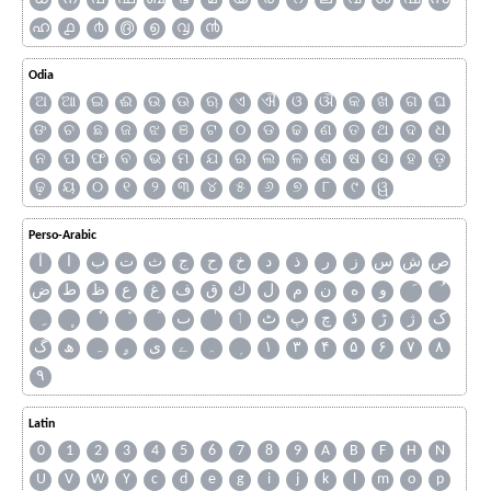
ഹ
൧
൪
൫
൭
൮
൯
Odia
ଅ
ଆ
ଇ
ଈ
ଉ
ଊ
ଋ
ଏ
ଐ
ଓ
ଔ
କ
ଖ
ଗ
ଘ
ଙ
ଚ
ଛ
ଜ
ଝ
ଞ
ଟ
ଠ
ଡ
ଢ
ଣ
ତ
ଥ
ଦ
ଧ
ନ
ପ
ଫ
ବ
ଭ
ମ
ଯ
ର
ଲ
ଳ
ଶ
ଷ
ସ
ହ
ଡ଼
ଢ଼
ୟ
୦
୧
୨
୩
୪
୫
୬
୭
୮
୯
ୱ
Perso-Arabic
ص
ش
س
ز
ر
ذ
د
خ
ح
ج
ث
ت
ب
ا
آ
و
ه
ن
م
ل
ك
ق
ف
غ
ع
ظ
ط
ض
ک
ژ
ڑ
ڈ
چ
پ
ٹ
ٲ
ٮ
گ
ھ
ہ
ۄ
ی
ے
۔
۱
۳
۴
۵
۶
۷
۸
۹
Latin
0
1
2
3
4
5
6
7
8
9
A
B
F
H
N
U
V
W
Y
c
d
e
g
i
j
k
l
m
o
p