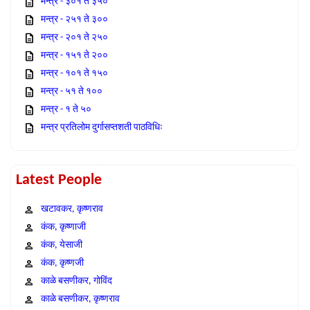
मन्त्र - ३०१ ते ३५०
मन्त्र - २५१ ते ३००
मन्त्र - २०१ ते २५०
मन्त्र - १५१ ते २००
मन्त्र - १०१ ते १५०
मन्त्र - ५१ ते १००
मन्त्र - १ ते ५०
मन्त्र प्रतिलोम दुर्गासप्तशती पाठविधिः
Latest People
खटावकर, कृष्णराव
कंक, कृष्णाजी
कंक, येसाजी
कंक, कृष्णजी
काळे बसणीकर, गोविंद
काळे बसणीकर, कृष्णराव