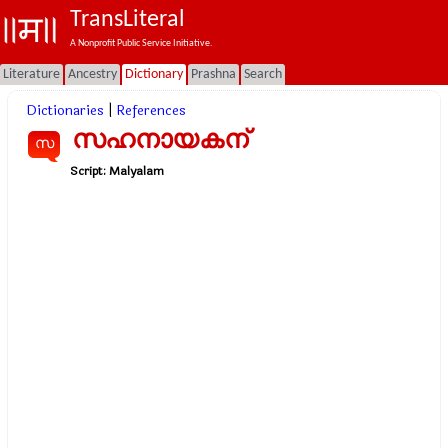
TransLiteral
A Nonprofit Public Service Initiative.
Literature
Ancestry
Dictionary
Prashna
Search
Dictionaries
|
References
സഹനായകന്
സ
Script:
Malyalam