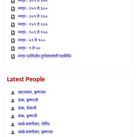
मन्त्र - ३०१ ते ३५०
मन्त्र - २५१ ते ३००
मन्त्र - २०१ ते २५०
मन्त्र - १५१ ते २००
मन्त्र - १०१ ते १५०
मन्त्र - ५१ ते १००
मन्त्र - १ ते ५०
मन्त्र प्रतिलोम दुर्गासप्तशती पाठविधिः
Latest People
खटावकर, कृष्णराव
कंक, कृष्णाजी
कंक, येसाजी
कंक, कृष्णजी
काळे बसणीकर, गोविंद
काळे बसणीकर, कृष्णराव