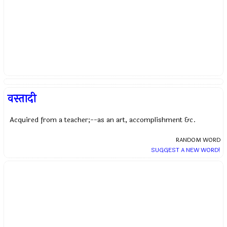
वस्तादी
Acquired from a teacher;--as an art, accomplishment &c.
RANDOM WORD
SUGGEST A NEW WORD!