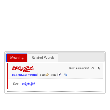
Meaning
Related Words
పోష్యుడైన
Rate this meaning
తెలుగు (Telugu) WordNet
| Telugu
Telugu |
|
See :
ఆశ్రితుడైన