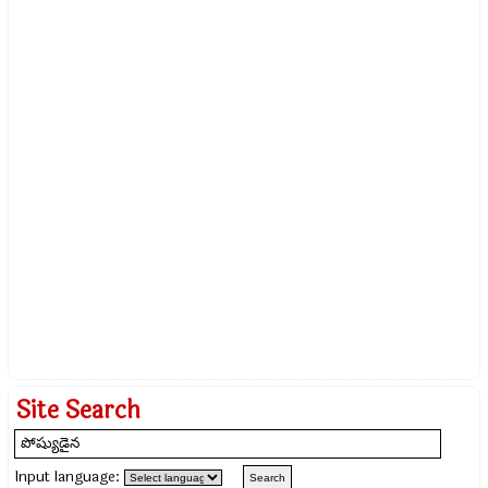
Site Search
Input language: