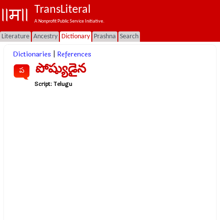
TransLiteral
A Nonprofit Public Service Initiative.
Literature
Ancestry
Dictionary
Prashna
Search
Dictionaries
|
References
పోష్యుడైన
ప
Script:
Telugu