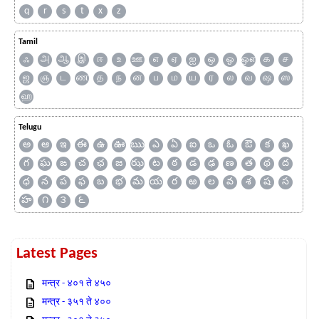
q
r
s
t
x
z
Tamil
ஃ
அ
ஆ
இ
ஈ
உ
ஊ
எ
ஏ
ஐ
ஒ
ஓ
ஔ
க
ச
ஜ
ஞ
ட
ண
த
ந
ன
ப
ம
ய
ர
ல
வ
ஷ
ஸ
ஹ
Telugu
అ
ఆ
ఇ
ఈ
ఉ
ఊ
ఋ
ఎ
ఏ
ఐ
ఒ
ఓ
ఔ
క
ఖ
గ
ఘ
ఙ
చ
ఛ
జ
ఝ
ట
ఠ
డ
ఢ
ణ
త
థ
ద
ధ
న
ప
ఫ
బ
భ
మ
య
ర
ఱ
ల
వ
శ
ష
స
హ
౧
౩
౬
Latest Pages
मन्त्र - ४०१ ते ४५०
मन्त्र - ३५१ ते ४००