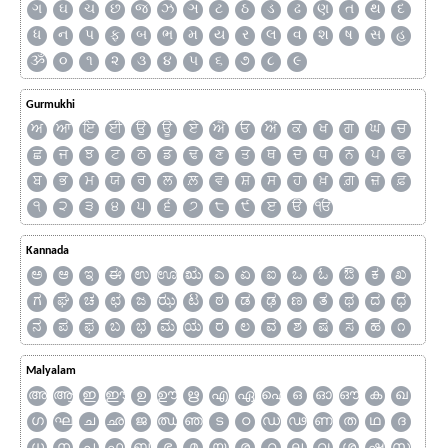
ગ
ઘ
ચ
છ
જ
ઝ
ઞ
ટ
ઠ
ડ
ઢ
ણ
ત
થ
દ
ધ
ન
પ
ફ
બ
ભ
મ
ય
ર
લ
વ
શ
ષ
સ
હ
ૐ
૦
૧
૨
૩
૪
૫
૬
૭
૮
૯
Gurmukhi
ਅ
ਆ
ਇ
ਈ
ਉ
ਊ
ਏ
ਐ
ਓ
ਔ
ਕ
ਖ
ਗ
ਘ
ਚ
ਛ
ਜ
ਝ
ਟ
ਠ
ਡ
ਢ
ਣ
ਤ
ਥ
ਦ
ਧ
ਨ
ਪ
ਫ
ਬ
ਭ
ਮ
ਯ
ਰ
ਲ
ਲ਼
ਵ
ਸ਼
ਸ
ਹ
ਖ਼
ਗ਼
ਜ਼
ਫ਼
੧
੨
੩
੪
੫
੬
੭
੮
੯
ੲ
ੳ
ੴ
Kannada
ಅ
ಆ
ಇ
ಈ
ಉ
ಊ
ಋ
ಎ
ಏ
ಐ
ಒ
ಓ
ಔ
ಕ
ಖ
ಗ
ಘ
ಚ
ಛ
ಜ
ಝ
ಟ
ಠ
ಡ
ಢ
ಣ
ತ
ಥ
ದ
ಧ
ನ
ಪ
ಫ
ಬ
ಭ
ಮ
ಯ
ರ
ಲ
ವ
ಶ
ಷ
ಸ
ಹ
೧
Malyalam
അ
ആ
ഇ
ഈ
ഉ
ഊ
ഋ
എ
ഏ
ഐ
ഒ
ഓ
ഔ
ക
ഖ
ഗ
ഘ
ച
ഛ
ജ
ഝ
ഞ
ട
ഠ
ഡ
ഢ
ണ
ത
ഥ
ദ
ധ
ന
പ
ഫ
ബ
ഭ
മ
യ
ര
റ
ല
വ
ശ
ഷ
സ