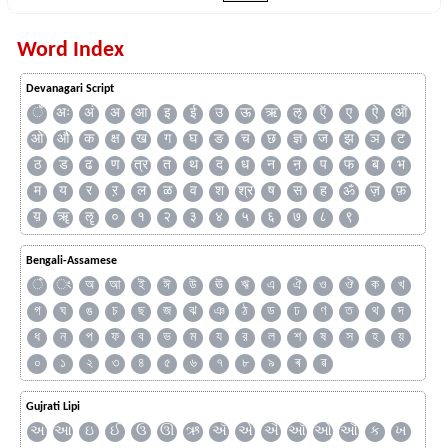
Word Index
Devanagari Script
ँ
अः
अं
अ
आ
इ
ई
उ
ऊ
ऋ
ऌ
ऍ
ए
ऐ
ऑ
ओ
औ
क
क्ष
ख
ग
घ
ङ
च
छ
ज्ञ
ज
झ
ञ
ट
ठ
ड
ढ
ण
त्र
त
थ
द
ध
न
ऩ
प
फ
ब
भ
म
य
र
ऱ
ल
ळ
व
श
श्र
ष
स
ह
ॐ
ज़
फ़
य़
ॠ
ॡ
०
१
२
३
४
५
६
७
८
९
Bengali-Assamese
ঁ
ং
অ
আ
ই
ঈ
উ
ঊ
ঋ
এ
ঐ
ও
ঔ
ক
খ
গ
ঘ
ঙ
চ
ছ
জ
ঝ
ঞ
ঠ
ড
ঢ
ণ
ত
থ
দ
ধ
ন
প
ফ
ব
ভ
ম
য
র
ল
শ
ষ
স
হ
য়
০
১
২
৩
৪
৫
৬
৭
৮
৯
ৰ
ৱ
Gujrati Lipi
અ
આ
ઇ
ઈ
ઉ
ઊ
ઋ
ઍ
એ
ઐ
ઑ
ઓ
ઔ
ક
ખ