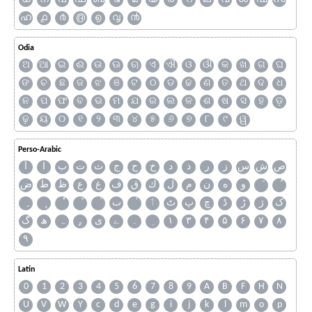
ഹ
൧
൪
൫
൭
൮
൯
Odia
ଅ
ଆ
ଇ
ଈ
ଉ
ଊ
ଋ
ଏ
ଐ
ଓ
ଔ
କ
ଖ
ଗ
ଘ
ଙ
ଚ
ଛ
ଜ
ଝ
ଞ
ଟ
ଠ
ଡ
ଢ
ଣ
ତ
ଥ
ଦ
ଧ
ନ
ପ
ଫ
ବ
ଭ
ମ
ଯ
ର
ଲ
ଳ
ଶ
ଷ
ସ
ହ
ଡ଼
ଢ଼
ୟ
୦
୧
୨
୩
୪
୫
୬
୭
୮
୯
ୱ
Perso-Arabic
ص
ش
س
ز
ر
ذ
د
خ
ح
ج
ث
ت
ب
ا
آ
و
ه
ن
م
ل
ك
ق
ف
غ
ع
ظ
ط
ض
ک
ژ
ڑ
ڈ
چ
پ
ٹ
ٲ
ٮ
گ
ھ
ہ
ۄ
ی
ے
۔
۱
۳
۴
۵
۶
۷
۸
۹
Latin
0
1
2
3
4
5
6
7
8
9
A
B
F
H
N
U
V
W
Y
c
d
e
g
i
j
k
l
m
o
p