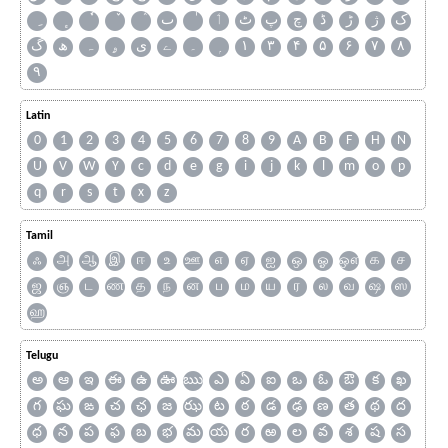
ک
ژ
ڑ
ڈ
چ
پ
ٹ
ٲ
ٮ
گ
ھ
ہ
ۄ
ی
ے
۔
۱
۳
۴
۵
۶
۷
۸
۹
Latin
0
1
2
3
4
5
6
7
8
9
A
B
F
H
N
U
V
W
Y
c
d
e
g
i
j
k
l
m
o
p
q
r
s
t
x
z
Tamil
ஃ
அ
ஆ
இ
ஈ
உ
ஊ
எ
ஏ
ஐ
ஒ
ஓ
ஔ
க
ச
ஜ
ஞ
ட
ண
த
ந
ன
ப
ம
ய
ர
ல
வ
ஷ
ஸ
ஹ
Telugu
అ
ఆ
ఇ
ఈ
ఉ
ఊ
ఋ
ఎ
ఏ
ఐ
ఒ
ఓ
ఔ
క
ఖ
గ
ఘ
ఙ
చ
ఛ
జ
ఝ
ట
ఠ
డ
ఢ
ణ
త
థ
ద
ధ
న
ప
ఫ
బ
భ
మ
య
ర
ఱ
ల
వ
శ
ష
స