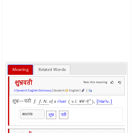
Meaning
Related Words
शुभ्रवती
Rate this meaning
A Sanskrit English Dictionary
| Sanskrit
English |
|
शुभ्र—वती
f.
f.
N.
of a
river
(
v.l.
श्वभ्र-व्°
),
[Hariv.]
शुभ्र
वती
ROOTS: