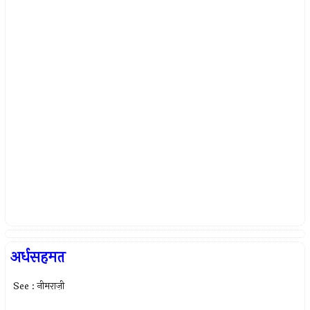
अर्धसहमत
See : नीमराज़ी