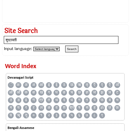
Site Search
Input language:
Word Index
Devanagari Script
ँ
अः
अं
अ
आ
इ
ई
उ
ऊ
ऋ
ऌ
ऍ
ए
ऐ
ऑ
ओ
औ
क
क्ष
ख
ग
घ
ङ
च
छ
ज्ञ
ज
झ
ञ
ट
ठ
ड
ढ
ण
त्र
त
थ
द
ध
न
ऩ
प
फ
ब
भ
म
य
र
ऱ
ल
ळ
व
श
श्र
ष
स
ह
ॐ
ज़
फ़
य़
ॠ
ॡ
०
१
२
३
४
५
६
७
८
९
Bengali-Assamese