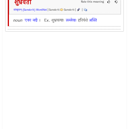
शुभ्रवती
Rate this meaning
संस्कृतम् (Sanskrit) WordNet
| Sanskrit
Sanskrit |
|
noun
एका
नदी
। Ex.
शुभ्रवत्याः
उल्लेखः
हरिवंशे
अस्ति