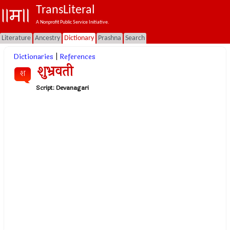
TransLiteral
A Nonprofit Public Service Initiative.
Literature
Ancestry
Dictionary
Prashna
Search
Dictionaries
|
References
शुभ्रवती
श
Script:
Devanagari