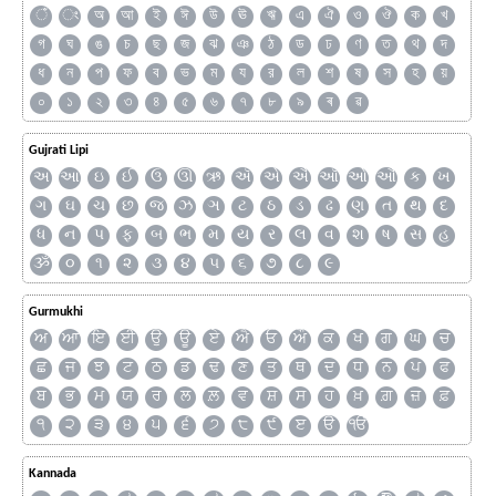
ঁ
ং
অ
আ
ই
ঈ
উ
ঊ
ঋ
এ
ঐ
ও
ঔ
ক
খ
গ
ঘ
ঙ
চ
ছ
জ
ঝ
ঞ
ঠ
ড
ঢ
ণ
ত
থ
দ
ধ
ন
প
ফ
ব
ভ
ম
য
র
ল
শ
ষ
স
হ
য়
০
১
২
৩
৪
৫
৬
৭
৮
৯
ৰ
ৱ
Gujrati Lipi
અ
આ
ઇ
ઈ
ઉ
ઊ
ઋ
ઍ
એ
ઐ
ઑ
ઓ
ઔ
ક
ખ
ગ
ઘ
ચ
છ
જ
ઝ
ઞ
ટ
ઠ
ડ
ઢ
ણ
ત
થ
દ
ધ
ન
પ
ફ
બ
ભ
મ
ય
ર
લ
વ
શ
ષ
સ
હ
ૐ
૦
૧
૨
૩
૪
૫
૬
૭
૮
૯
Gurmukhi
ਅ
ਆ
ਇ
ਈ
ਉ
ਊ
ਏ
ਐ
ਓ
ਔ
ਕ
ਖ
ਗ
ਘ
ਚ
ਛ
ਜ
ਝ
ਟ
ਠ
ਡ
ਢ
ਣ
ਤ
ਥ
ਦ
ਧ
ਨ
ਪ
ਫ
ਬ
ਭ
ਮ
ਯ
ਰ
ਲ
ਲ਼
ਵ
ਸ਼
ਸ
ਹ
ਖ਼
ਗ਼
ਜ਼
ਫ਼
੧
੨
੩
੪
੫
੬
੭
੮
੯
ੲ
ੳ
ੴ
Kannada