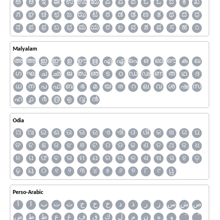
ಅ
ಆ
ಇ
ಈ
ಉ
ಊ
ಋ
ಎ
ಏ
ಐ
ಒ
ಓ
ಔ
ಕ
ಖ
ಗ
ಘ
ಚ
ಛ
ಜ
ಝ
ಟ
ಠ
ಡ
ಢ
ಣ
ತ
ಥ
ದ
ಧ
ನ
ಪ
ಫ
ಬ
ಭ
ಮ
ಯ
ರ
ಲ
ವ
ಶ
ಷ
ಸ
ಹ
೧
Malyalam
അ
ആ
ഇ
ഈ
ഉ
ഊ
ഋ
എ
ഏ
ഐ
ഒ
ഓ
ഔ
ക
ഖ
ഗ
ഘ
ച
ഛ
ജ
ഝ
ഞ
ട
ഠ
ഡ
ഢ
ണ
ത
ഥ
ദ
ധ
ന
പ
ഫ
ബ
ഭ
മ
യ
ര
റ
ല
വ
ശ
ഷ
സ
ഹ
൧
൪
൫
൭
൮
൯
Odia
ଅ
ଆ
ଇ
ଈ
ଉ
ଊ
ଋ
ଏ
ଐ
ଓ
ଔ
କ
ଖ
ଗ
ଘ
ଙ
ଚ
ଛ
ଜ
ଝ
ଞ
ଟ
ଠ
ଡ
ଢ
ଣ
ତ
ଥ
ଦ
ଧ
ନ
ପ
ଫ
ବ
ଭ
ମ
ଯ
ର
ଲ
ଳ
ଶ
ଷ
ସ
ହ
ଡ଼
ଢ଼
ୟ
୦
୧
୨
୩
୪
୫
୬
୭
୮
୯
ୱ
Perso-Arabic
ص
ش
س
ز
ر
ذ
د
خ
ح
ج
ث
ت
ب
ا
آ
و
ه
ن
م
ل
ك
ق
ف
غ
ع
ظ
ط
ض