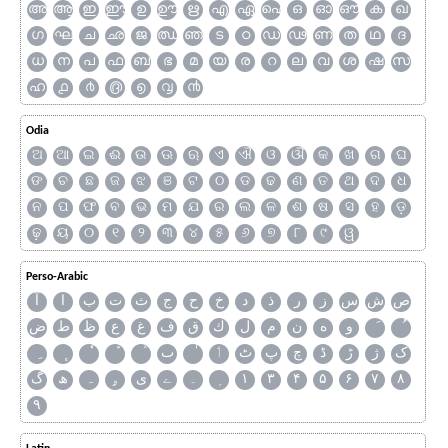
അ
ആ
ഇ
ഈ
ഉ
ഊ
ഋ
എ
ഏ
ഐ
ഒ
ഓ
ഔ
ക
ഖ
ഗ
ഘ
ച
ഛ
ജ
ഝ
ഞ
ട
ഠ
ഡ
ഢ
ണ
ത
ഥ
ദ
ധ
ന
പ
ഫ
ബ
ഭ
മ
യ
ര
റ
ല
വ
ശ
ഷ
സ
ഹ
൧
൪
൫
൭
൮
൯
Odia
ଅ
ଆ
ଇ
ଈ
ଉ
ଊ
ଋ
ଏ
ଐ
ଓ
ଔ
କ
ଖ
ଗ
ଘ
ଙ
ଚ
ଛ
ଜ
ଝ
ଞ
ଟ
ଠ
ଡ
ଢ
ଣ
ତ
ଥ
ଦ
ଧ
ନ
ପ
ଫ
ବ
ଭ
ମ
ଯ
ର
ଲ
ଳ
ଶ
ଷ
ସ
ହ
ଡ଼
ଢ଼
ୟ
୦
୧
୨
୩
୪
୫
୬
୭
୮
୯
ୱ
Perso-Arabic
ص
ش
س
ز
ر
ذ
د
خ
ح
ج
ث
ت
ب
ا
آ
و
ه
ن
م
ل
ك
ق
ف
غ
ع
ظ
ط
ض
ک
ژ
ڑ
ڈ
چ
پ
ٹ
ٲ
ٮ
گ
ھ
ہ
ۄ
ی
ے
۔
۱
۳
۴
۵
۶
۷
۸
۹