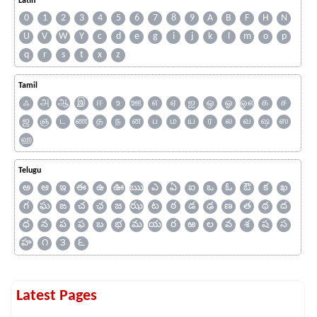
Latin
0
1
2
3
4
5
6
7
8
9
A
B
F
H
N
U
V
W
Y
c
d
e
g
i
j
k
l
m
o
p
q
r
s
t
x
z
Tamil
ஃ
அ
ஆ
இ
ஈ
உ
ஊ
எ
ஏ
ஐ
ஒ
ஓ
ஔ
க
ச
ஜ
ஞ
ட
ண
த
ந
ன
ப
ம
ய
ர
ல
வ
ஷ
ஸ
ஹ
Telugu
అ
ఆ
ఇ
ఈ
ఉ
ఊ
ఋ
ఎ
ఏ
ఐ
ఒ
ఓ
ఔ
క
ఖ
గ
ఘ
ఙ
చ
ఛ
జ
ఝ
ట
ఠ
డ
ఢ
ణ
త
థ
ద
ధ
న
ప
ఫ
బ
భ
మ
య
ర
ఱ
ల
వ
శ
ష
స
హ
౧
౩
౬
Latest Pages