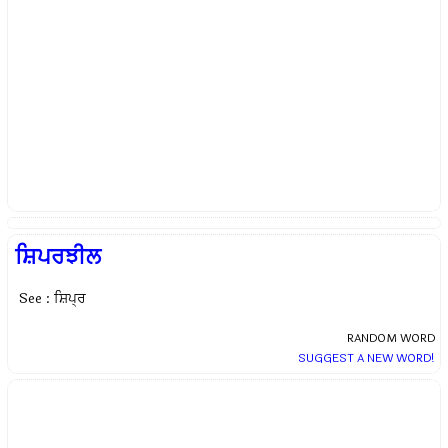
ਸ਼ਿਪਰਝੀਲ
See : ਸ਼ਿਪ੍ਰ
RANDOM WORD
SUGGEST A NEW WORD!