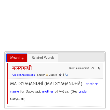
Meaning
Related Words
मत्स्यगन्धी
Rate this meaning
Puranic Encyclopaedia
| English
English |
|
MATSYAGANDHĪ (MATSYAGANDHĀ)
another
name
for Satyavatī,
mother
of Vyāsa. (See
under
Satyavatī).