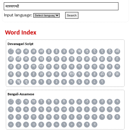
Input language:
Word Index
Devanagari Script
ँ
अः
अं
अ
आ
इ
ई
उ
ऊ
ऋ
ऌ
ऍ
ए
ऐ
ऑ
ओ
औ
क
क्ष
ख
ग
घ
ङ
च
छ
ज्ञ
ज
झ
ञ
ट
ठ
ड
ढ
ण
त्र
त
थ
द
ध
न
ऩ
प
फ
ब
भ
म
य
र
ऱ
ल
ळ
व
श
श्र
ष
स
ह
ॐ
ज़
फ़
य़
ॠ
ॡ
०
१
२
३
४
५
६
७
८
९
Bengali-Assamese
ঁ
ং
অ
আ
ই
ঈ
উ
ঊ
ঋ
এ
ঐ
ও
ঔ
ক
খ
গ
ঘ
ঙ
চ
ছ
জ
ঝ
ঞ
ঠ
ড
ঢ
ণ
ত
থ
দ
ধ
ন
প
ফ
ব
ভ
ম
য
র
ল
শ
ষ
স
হ
য়
০
১
২
৩
৪
৫
৬
৭
৮
৯
ৰ
ৱ