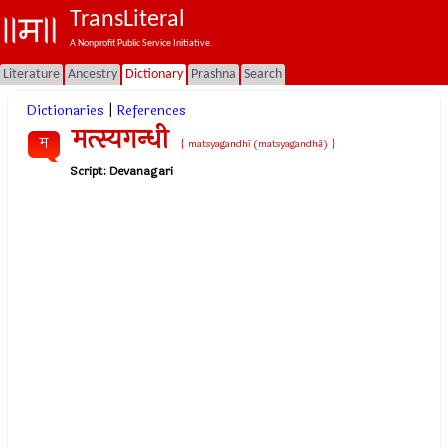
TransLiteral
A Nonprofit Public Service Initiative.
Literature
Ancestry
Dictionary
Prashna
Search
Dictionaries
|
References
मत्स्यगन्धी
म
{ matsyagandhī (matsyagandhā) }
Script:
Devanagari