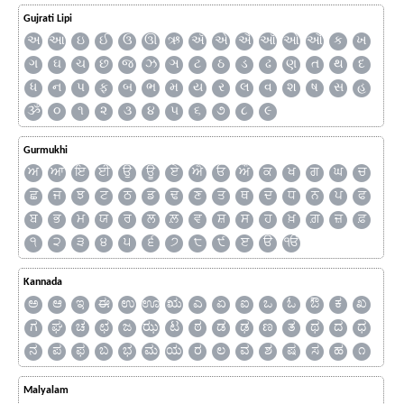
Gujrati Lipi
અ
આ
ઇ
ઈ
ઉ
ઊ
ઋ
ઍ
એ
ઐ
ઑ
ઓ
ઔ
ક
ખ
ગ
ઘ
ચ
છ
જ
ઝ
ઞ
ટ
ઠ
ડ
ઢ
ણ
ત
થ
દ
ધ
ન
પ
ફ
બ
ભ
મ
ય
ર
લ
વ
શ
ષ
સ
હ
ૐ
૦
૧
૨
૩
૪
૫
૬
૭
૮
૯
Gurmukhi
ਅ
ਆ
ਇ
ਈ
ਉ
ਊ
ਏ
ਐ
ਓ
ਔ
ਕ
ਖ
ਗ
ਘ
ਚ
ਛ
ਜ
ਝ
ਟ
ਠ
ਡ
ਢ
ਣ
ਤ
ਥ
ਦ
ਧ
ਨ
ਪ
ਫ
ਬ
ਭ
ਮ
ਯ
ਰ
ਲ
ਲ਼
ਵ
ਸ਼
ਸ
ਹ
ਖ਼
ਗ਼
ਜ਼
ਫ਼
੧
੨
੩
੪
੫
੬
੭
੮
੯
ੲ
ੳ
ੴ
Kannada
ಅ
ಆ
ಇ
ಈ
ಉ
ಊ
ಋ
ಎ
ಏ
ಐ
ಒ
ಓ
ಔ
ಕ
ಖ
ಗ
ಘ
ಚ
ಛ
ಜ
ಝ
ಟ
ಠ
ಡ
ಢ
ಣ
ತ
ಥ
ದ
ಧ
ನ
ಪ
ಫ
ಬ
ಭ
ಮ
ಯ
ರ
ಲ
ವ
ಶ
ಷ
ಸ
ಹ
೧
Malyalam