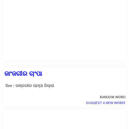
ଜାଂଜଗୀର ଚାଂପା
See : ଜାଞ୍ଜଗୀର ଚାମ୍ପା ଜିଲ୍ଲା
RANDOM WORD
SUGGEST A NEW WORD!