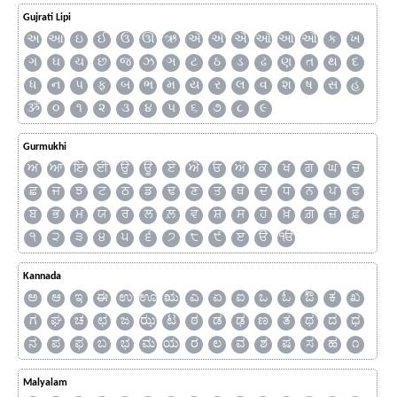
Gujrati Lipi
અ
આ
ઇ
ઈ
ઉ
ઊ
ઋ
ઍ
એ
ઐ
ઑ
ઓ
ઔ
ક
ખ
ગ
ઘ
ચ
છ
જ
ઝ
ઞ
ટ
ઠ
ડ
ઢ
ણ
ત
થ
દ
ધ
ન
પ
ફ
બ
ભ
મ
ય
ર
લ
વ
શ
ષ
સ
હ
ૐ
૦
૧
૨
૩
૪
૫
૬
૭
૮
૯
Gurmukhi
ਅ
ਆ
ਇ
ਈ
ਉ
ਊ
ਏ
ਐ
ਓ
ਔ
ਕ
ਖ
ਗ
ਘ
ਚ
ਛ
ਜ
ਝ
ਟ
ਠ
ਡ
ਢ
ਣ
ਤ
ਥ
ਦ
ਧ
ਨ
ਪ
ਫ
ਬ
ਭ
ਮ
ਯ
ਰ
ਲ
ਲ਼
ਵ
ਸ਼
ਸ
ਹ
ਖ਼
ਗ਼
ਜ਼
ਫ਼
੧
੨
੩
੪
੫
੬
੭
੮
੯
ੲ
ੳ
ੴ
Kannada
ಅ
ಆ
ಇ
ಈ
ಉ
ಊ
ಋ
ಎ
ಏ
ಐ
ಒ
ಓ
ಔ
ಕ
ಖ
ಗ
ಘ
ಚ
ಛ
ಜ
ಝ
ಟ
ಠ
ಡ
ಢ
ಣ
ತ
ಥ
ದ
ಧ
ನ
ಪ
ಫ
ಬ
ಭ
ಮ
ಯ
ರ
ಲ
ವ
ಶ
ಷ
ಸ
ಹ
೧
Malyalam