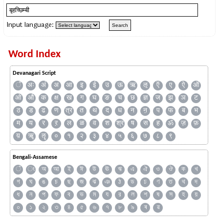
Input language:
Word Index
Devanagari Script
ँ
अः
अं
अ
आ
इ
ई
उ
ऊ
ऋ
ऌ
ऍ
ए
ऐ
ऑ
ओ
औ
क
क्ष
ख
ग
घ
ङ
च
छ
ज्ञ
ज
झ
ञ
ट
ठ
ड
ढ
ण
त्र
त
थ
द
ध
न
ऩ
प
फ
ब
भ
म
य
र
ऱ
ल
ळ
व
श
श्र
ष
स
ह
ॐ
ज़
फ़
य़
ॠ
ॡ
०
१
२
३
४
५
६
७
८
९
Bengali-Assamese
ঁ
ং
অ
আ
ই
ঈ
উ
ঊ
ঋ
এ
ঐ
ও
ঔ
ক
খ
গ
ঘ
ঙ
চ
ছ
জ
ঝ
ঞ
ঠ
ড
ঢ
ণ
ত
থ
দ
ধ
ন
প
ফ
ব
ভ
ম
য
র
ল
শ
ষ
স
হ
য়
০
১
২
৩
৪
৫
৬
৭
৮
৯
ৰ
ৱ