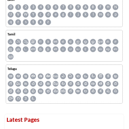
Latin
0
1
2
3
4
5
6
7
8
9
A
B
F
H
N
U
V
W
Y
c
d
e
g
i
j
k
l
m
o
p
q
r
s
t
x
z
Tamil
ஃ
அ
ஆ
இ
ஈ
உ
ஊ
எ
ஏ
ஐ
ஒ
ஓ
ஔ
க
ச
ஜ
ஞ
ட
ண
த
ந
ன
ப
ம
ய
ர
ல
வ
ஷ
ஸ
ஹ
Telugu
అ
ఆ
ఇ
ఈ
ఉ
ఊ
ఋ
ఎ
ఏ
ఐ
ఒ
ఓ
ఔ
క
ఖ
గ
ఘ
ఙ
చ
ఛ
జ
ఝ
ట
ఠ
డ
ఢ
ణ
త
థ
ద
ధ
న
ప
ఫ
బ
భ
మ
య
ర
ఱ
ల
వ
శ
ష
స
హ
౧
౩
౬
Latest Pages