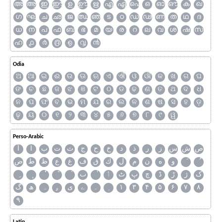
അ
ആ
ഇ
ഈ
ഉ
ഊ
ഋ
എ
ഏ
ഐ
ഒ
ഓ
ഔ
ക
ഖ
ഗ
ഘ
ച
ഛ
ജ
ഝ
ഞ
ട
ഠ
ഡ
ഢ
ണ
ത
ഥ
ദ
ധ
ന
പ
ഫ
ബ
ഭ
മ
യ
ര
റ
ല
വ
ശ
ഷ
സ
ഹ
൧
൪
൫
൭
൮
൯
Odia
ଅ
ଆ
ଇ
ଈ
ଉ
ଊ
ଋ
ଏ
ଐ
ଓ
ଔ
କ
ଖ
ଗ
ଘ
ଙ
ଚ
ଛ
ଜ
ଝ
ଞ
ଟ
ଠ
ଡ
ଢ
ଣ
ତ
ଥ
ଦ
ଧ
ନ
ପ
ଫ
ବ
ଭ
ମ
ଯ
ର
ଲ
ଳ
ଶ
ଷ
ସ
ହ
ଡ଼
ଢ଼
ୟ
୦
୧
୨
୩
୪
୫
୬
୭
୮
୯
ୱ
Perso-Arabic
ص
ش
س
ز
ر
ذ
د
خ
ح
ج
ث
ت
ب
ا
آ
و
ه
ن
م
ل
ك
ق
ف
غ
ع
ظ
ط
ض
ک
ژ
ڑ
ڈ
چ
پ
ٹ
ٲ
ٮ
گ
ھ
ہ
ۄ
ی
ے
۔
۱
۳
۴
۵
۶
۷
۸
۹