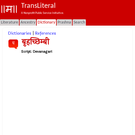
TransLiteral
A Nonprofit Public Service Initiative.
Literature
Ancestry
Dictionary
Prashna
Search
Dictionaries
|
References
बृहच्छिम्बी
ब
Script:
Devanagari