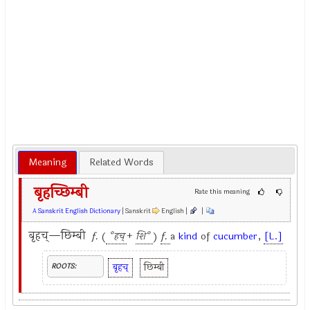
Meaning
Related Words
बृहच्छिम्बी
Rate this meaning
A Sanskrit English Dictionary
| Sanskrit
English |
|
बृहच्—छिम्बी
f.
(
°हच्
+
शि°
)
f.
a
kind
of
cucumber
,
[L.]
बृहच्
छिम्बी
ROOTS: