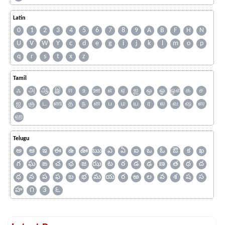
Latin
0
1
2
3
4
5
6
7
8
9
A
B
F
H
N
U
V
W
Y
c
d
e
g
i
j
k
l
m
o
p
q
r
s
t
x
z
Tamil
ஃ
அ
ஆ
இ
ஈ
உ
ஊ
எ
ஏ
ஐ
ஒ
ஓ
ஔ
க
ச
ஜ
ஞ
ட
ண
த
ந
ன
ப
ம
ய
ர
ல
வ
ஷ
ஸ
ஹ
Telugu
అ
ఆ
ఇ
ఈ
ఉ
ఊ
ఋ
ఎ
ఏ
ఐ
ఒ
ఓ
ఔ
క
ఖ
గ
ఘ
ఙ
చ
ఛ
జ
ఝ
ట
ఠ
డ
ఢ
ణ
త
థ
ద
ధ
న
ప
ఫ
బ
భ
మ
య
ర
ఱ
ల
వ
శ
ష
స
హ
౧
౩
౬