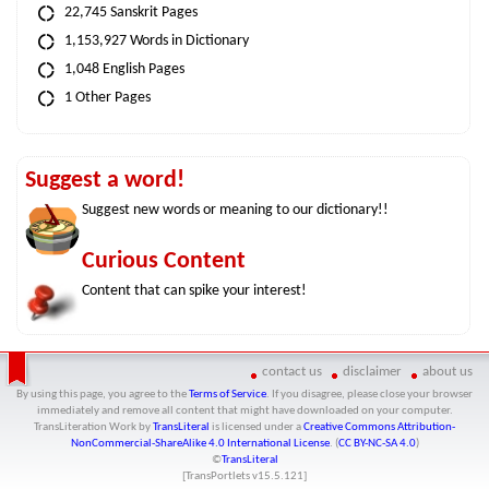
22,745 Sanskrit Pages
1,153,927 Words in Dictionary
1,048 English Pages
1 Other Pages
Suggest a word!
Suggest new words or meaning to our dictionary!!
Curious Content
Content that can spike your interest!
contact us
disclaimer
about us
By using this page, you agree to the
Terms of Service
. If you disagree, please close your browser
immediately and remove all content that might have downloaded on your computer.
TransLiteration Work
by
TransLiteral
is licensed under a
Creative Commons Attribution-
NonCommercial-ShareAlike 4.0 International License
. (
CC BY-NC-SA 4.0
)
©
TransLiteral
[TransPortlets v
15.5.121
]