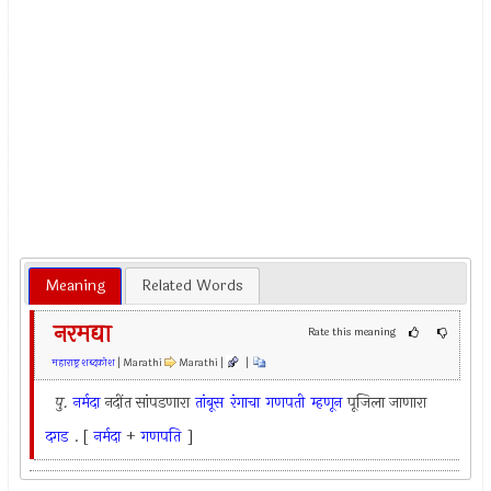
Meaning
Related Words
नरमद्या
Rate this meaning
महाराष्ट्र शब्दकोश
| Marathi
Marathi |
|
पु.
नर्मदा
नदींत सांपडणारा
तांबूस
रंगाचा
गणपती
म्हणून
पूजिला जाणारा
दगड
. [
नर्मदा
+
गणपति
]