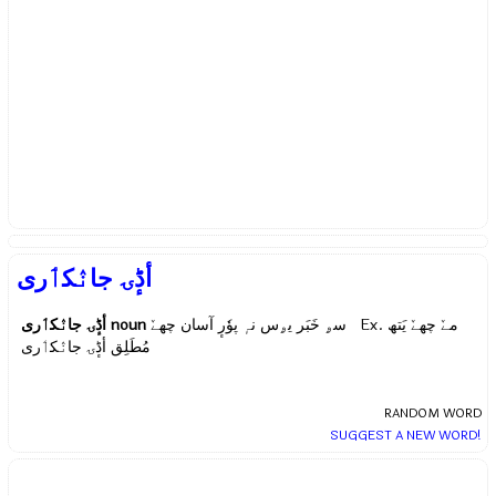
أڈٕۍ جانٛکٲری
أڈٕۍ جانٛکٲری
noun
سۄ خَبَر یۄس نہٕ پوٗرٕ آسان چھےٚ Ex.
مےٚ چھےٚ یَتھ
مُطَلِق أڈٕۍ جانٛکٲری
RANDOM WORD
SUGGEST A NEW WORD!