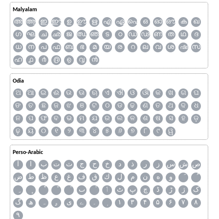
Malyalam
അ
ആ
ഇ
ഈ
ഉ
ഊ
ഋ
എ
ഏ
ഐ
ഒ
ഓ
ഔ
ക
ഖ
ഗ
ഘ
ച
ഛ
ജ
ഝ
ഞ
ട
ഠ
ഡ
ഢ
ണ
ത
ഥ
ദ
ധ
ന
പ
ഫ
ബ
ഭ
മ
യ
ര
റ
ല
വ
ശ
ഷ
സ
ഹ
൧
൪
൫
൭
൮
൯
Odia
ଅ
ଆ
ଇ
ଈ
ଉ
ଊ
ଋ
ଏ
ଐ
ଓ
ଔ
କ
ଖ
ଗ
ଘ
ଙ
ଚ
ଛ
ଜ
ଝ
ଞ
ଟ
ଠ
ଡ
ଢ
ଣ
ତ
ଥ
ଦ
ଧ
ନ
ପ
ଫ
ବ
ଭ
ମ
ଯ
ର
ଲ
ଳ
ଶ
ଷ
ସ
ହ
ଡ଼
ଢ଼
ୟ
୦
୧
୨
୩
୪
୫
୬
୭
୮
୯
ୱ
Perso-Arabic
ص
ش
س
ز
ر
ذ
د
خ
ح
ج
ث
ت
ب
ا
آ
و
ه
ن
م
ل
ك
ق
ف
غ
ع
ظ
ط
ض
ک
ژ
ڑ
ڈ
چ
پ
ٹ
ٲ
ٮ
گ
ھ
ہ
ۄ
ی
ے
۔
۱
۳
۴
۵
۶
۷
۸
۹