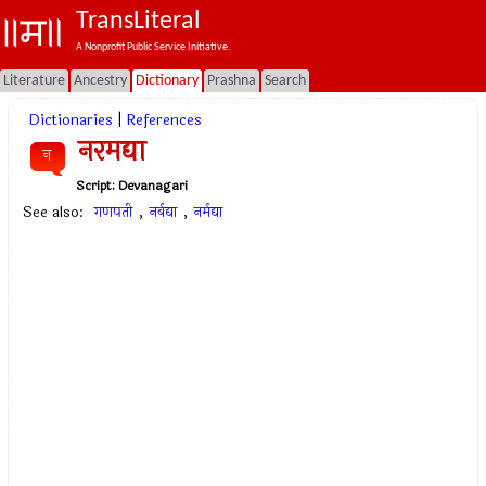
TransLiteral
A Nonprofit Public Service Initiative.
Literature
Ancestry
Dictionary
Prashna
Search
Dictionaries
|
References
नरमद्या
न
Script:
Devanagari
See also:
गणपती
,
नर्बद्या
,
नर्मद्या