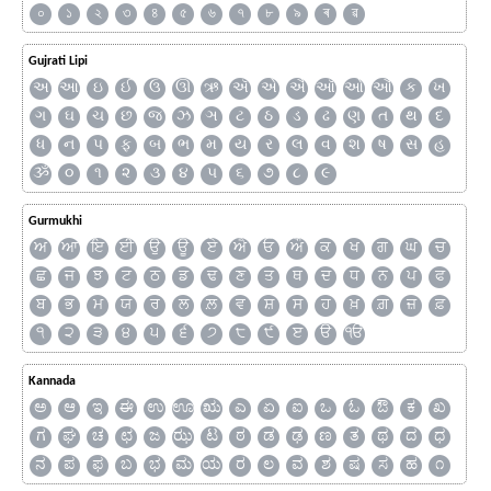
০
১
২
৩
৪
৫
৬
৭
৮
৯
ৰ
ৱ
Gujrati Lipi
અ
આ
ઇ
ઈ
ઉ
ઊ
ઋ
ઍ
એ
ઐ
ઑ
ઓ
ઔ
ક
ખ
ગ
ઘ
ચ
છ
જ
ઝ
ઞ
ટ
ઠ
ડ
ઢ
ણ
ત
થ
દ
ધ
ન
પ
ફ
બ
ભ
મ
ય
ર
લ
વ
શ
ષ
સ
હ
ૐ
૦
૧
૨
૩
૪
૫
૬
૭
૮
૯
Gurmukhi
ਅ
ਆ
ਇ
ਈ
ਉ
ਊ
ਏ
ਐ
ਓ
ਔ
ਕ
ਖ
ਗ
ਘ
ਚ
ਛ
ਜ
ਝ
ਟ
ਠ
ਡ
ਢ
ਣ
ਤ
ਥ
ਦ
ਧ
ਨ
ਪ
ਫ
ਬ
ਭ
ਮ
ਯ
ਰ
ਲ
ਲ਼
ਵ
ਸ਼
ਸ
ਹ
ਖ਼
ਗ਼
ਜ਼
ਫ਼
੧
੨
੩
੪
੫
੬
੭
੮
੯
ੲ
ੳ
ੴ
Kannada
ಅ
ಆ
ಇ
ಈ
ಉ
ಊ
ಋ
ಎ
ಏ
ಐ
ಒ
ಓ
ಔ
ಕ
ಖ
ಗ
ಘ
ಚ
ಛ
ಜ
ಝ
ಟ
ಠ
ಡ
ಢ
ಣ
ತ
ಥ
ದ
ಧ
ನ
ಪ
ಫ
ಬ
ಭ
ಮ
ಯ
ರ
ಲ
ವ
ಶ
ಷ
ಸ
ಹ
೧