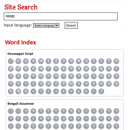
Site Search
Input language:
Word Index
Devanagari Script
ँ
अः
अं
अ
आ
इ
ई
उ
ऊ
ऋ
ऌ
ऍ
ए
ऐ
ऑ
ओ
औ
क
क्ष
ख
ग
घ
ङ
च
छ
ज्ञ
ज
झ
ञ
ट
ठ
ड
ढ
ण
त्र
त
थ
द
ध
न
ऩ
प
फ
ब
भ
म
य
र
ऱ
ल
ळ
व
श
श्र
ष
स
ह
ॐ
ज़
फ़
य़
ॠ
ॡ
०
१
२
३
४
५
६
७
८
९
Bengali-Assamese
ঁ
ং
অ
আ
ই
ঈ
উ
ঊ
ঋ
এ
ঐ
ও
ঔ
ক
খ
গ
ঘ
ঙ
চ
ছ
জ
ঝ
ঞ
ঠ
ড
ঢ
ণ
ত
থ
দ
ধ
ন
প
ফ
ব
ভ
ম
য
র
ল
শ
ষ
স
হ
য়