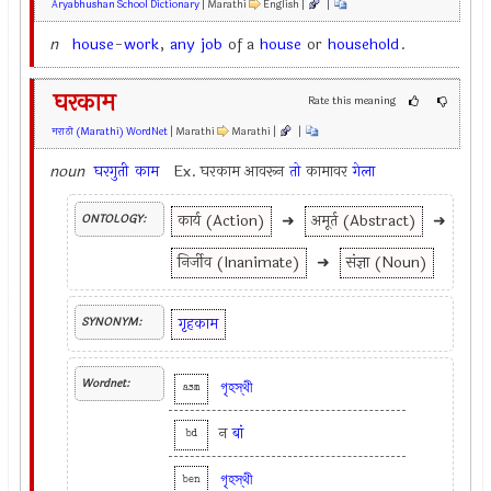
Aryabhushan School Dictionary
| Marathi
English |
|
n
house
-
work
,
any
job
of a
house
or
household
.
घरकाम
Rate this meaning
मराठी (Marathi) WordNet
| Marathi
Marathi |
|
noun
घरगुती
काम
Ex.
घरकाम आवरून
तो
कामावर
गेला
कार्य (Action)
➜
अमूर्त (Abstract)
➜
ONTOLOGY:
निर्जीव (Inanimate)
➜
संज्ञा (Noun)
गृहकाम
SYNONYM:
Wordnet:
গৃহস্থী
asm
न
बां
bd
গৃহস্থী
ben