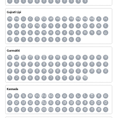
০
১
২
৩
৪
৫
৬
৭
৮
৯
ৰ
ৱ
Gujrati Lipi
અ
આ
ઇ
ઈ
ઉ
ઊ
ઋ
ઍ
એ
ઐ
ઑ
ઓ
ઔ
ક
ખ
ગ
ઘ
ચ
છ
જ
ઝ
ઞ
ટ
ઠ
ડ
ઢ
ણ
ત
થ
દ
ધ
ન
પ
ફ
બ
ભ
મ
ય
ર
લ
વ
શ
ષ
સ
હ
ૐ
૦
૧
૨
૩
૪
૫
૬
૭
૮
૯
Gurmukhi
ਅ
ਆ
ਇ
ਈ
ਉ
ਊ
ਏ
ਐ
ਓ
ਔ
ਕ
ਖ
ਗ
ਘ
ਚ
ਛ
ਜ
ਝ
ਟ
ਠ
ਡ
ਢ
ਣ
ਤ
ਥ
ਦ
ਧ
ਨ
ਪ
ਫ
ਬ
ਭ
ਮ
ਯ
ਰ
ਲ
ਲ਼
ਵ
ਸ਼
ਸ
ਹ
ਖ਼
ਗ਼
ਜ਼
ਫ਼
੧
੨
੩
੪
੫
੬
੭
੮
੯
ੲ
ੳ
ੴ
Kannada
ಅ
ಆ
ಇ
ಈ
ಉ
ಊ
ಋ
ಎ
ಏ
ಐ
ಒ
ಓ
ಔ
ಕ
ಖ
ಗ
ಘ
ಚ
ಛ
ಜ
ಝ
ಟ
ಠ
ಡ
ಢ
ಣ
ತ
ಥ
ದ
ಧ
ನ
ಪ
ಫ
ಬ
ಭ
ಮ
ಯ
ರ
ಲ
ವ
ಶ
ಷ
ಸ
ಹ
೧