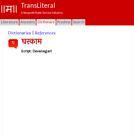
TransLiteral
A Nonprofit Public Service Initiative.
Literature
Ancestry
Dictionary
Prashna
Search
Dictionaries
|
References
घरकाम
घ
Script:
Devanagari