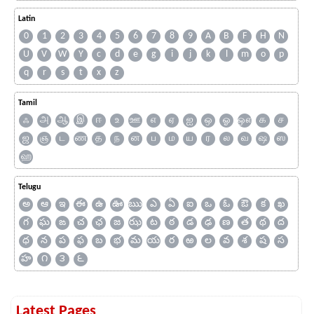
Latin
0
1
2
3
4
5
6
7
8
9
A
B
F
H
N
U
V
W
Y
c
d
e
g
i
j
k
l
m
o
p
q
r
s
t
x
z
Tamil
ஃ
அ
ஆ
இ
ஈ
உ
ஊ
எ
ஏ
ஐ
ஒ
ஓ
ஔ
க
ச
ஜ
ஞ
ட
ண
த
ந
ன
ப
ம
ய
ர
ல
வ
ஷ
ஸ
ஹ
Telugu
అ
ఆ
ఇ
ఈ
ఉ
ఊ
ఋ
ఎ
ఏ
ఐ
ఒ
ఓ
ఔ
క
ఖ
గ
ఘ
ఙ
చ
ఛ
జ
ఝ
ట
ఠ
డ
ఢ
ణ
త
థ
ద
ధ
న
ప
ఫ
బ
భ
మ
య
ర
ఱ
ల
వ
శ
ష
స
హ
౧
౩
౬
Latest Pages