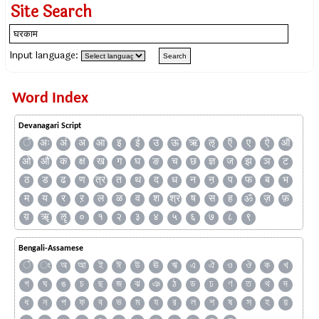
Site Search
Input language:
Word Index
Devanagari Script
ँ
अः
अं
अ
आ
इ
ई
उ
ऊ
ऋ
ऌ
ऍ
ए
ऐ
ऑ
ओ
औ
क
क्ष
ख
ग
घ
ङ
च
छ
ज्ञ
ज
झ
ञ
ट
ठ
ड
ढ
ण
त्र
त
थ
द
ध
न
ऩ
प
फ
ब
भ
म
य
र
ऱ
ल
ळ
व
श
श्र
ष
स
ह
ॐ
ज़
फ़
य़
ॠ
ॡ
०
१
२
३
४
५
६
७
८
९
Bengali-Assamese
ঁ
ং
অ
আ
ই
ঈ
উ
ঊ
ঋ
এ
ঐ
ও
ঔ
ক
খ
গ
ঘ
ঙ
চ
ছ
জ
ঝ
ঞ
ঠ
ড
ঢ
ণ
ত
থ
দ
ধ
ন
প
ফ
ব
ভ
ম
য
র
ল
শ
ষ
স
হ
য়