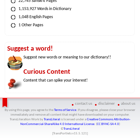
22,745 Sanskrit Pages
1,153,927 Words in Dictionary
1,048 English Pages
1 Other Pages
Suggest a word!
Suggest new words or meaning to our dictionary!!
Curious Content
Content that can spike your interest!
contact us
disclaimer
about us
By using this page, you agree to the
Terms of Service
. If you disagree, please close your browser
immediately and remove all content that might have downloaded on your computer.
TransLiteration Work
by
TransLiteral
is licensed under a
Creative Commons Attribution-
NonCommercial-ShareAlike 4.0 International License
. (
CC BY-NC-SA 4.0
)
©
TransLiteral
[TransPortlets v
15.5.121
]