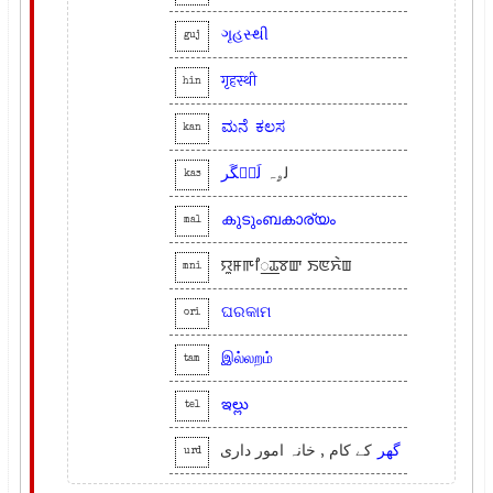
ગૃહસ્થી
guj
गृहस्थी
hin
ಮನೆ
ಕಲಸ
kan
لۄہ
لَنٛگَر
kas
കുടുംബകാര്യം
mal
ꯌꯨꯝꯒꯤ꯭ꯊꯕꯛ ꯏꯟꯈꯥꯡ
mni
ଘରକାମ
ori
இல்லறம்
tam
ఇల్లు
tel
گھر
کے کام , خانہ امور داری
urd