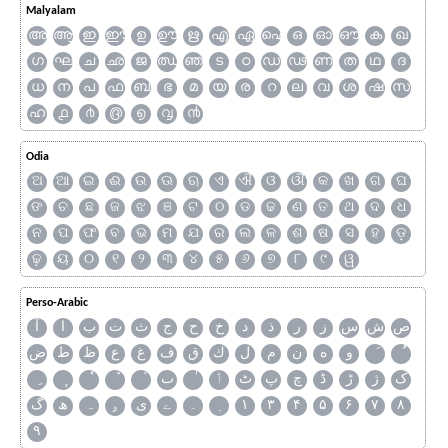
Malyalam
അ
ആ
ഇ
ഈ
ഉ
ഊ
ഋ
എ
ഏ
ഐ
ഒ
ഓ
ഔ
ക
ഖ
ഗ
ഘ
ച
ഛ
ജ
ഝ
ഞ
ട
ഠ
ഡ
ഢ
ണ
ത
ഥ
ദ
ധ
ന
പ
ഫ
ബ
ഭ
മ
യ
ര
റ
ല
വ
ശ
ഷ
സ
ഹ
൧
൪
൫
൭
൮
൯
Odia
ଅ
ଆ
ଇ
ଈ
ଉ
ଊ
ଋ
ଏ
ଐ
ଓ
ଔ
କ
ଖ
ଗ
ଘ
ଙ
ଚ
ଛ
ଜ
ଝ
ଞ
ଟ
ଠ
ଡ
ଢ
ଣ
ତ
ଥ
ଦ
ଧ
ନ
ପ
ଫ
ବ
ଭ
ମ
ଯ
ର
ଲ
ଳ
ଶ
ଷ
ସ
ହ
ଡ଼
ଢ଼
ୟ
୦
୧
୨
୩
୪
୫
୬
୭
୮
୯
ୱ
Perso-Arabic
ص
ش
س
ز
ر
ذ
د
خ
ح
ج
ث
ت
ب
ا
آ
و
ه
ن
م
ل
ك
ق
ف
غ
ع
ظ
ط
ض
ک
ژ
ڑ
ڈ
چ
پ
ٹ
ٲ
ٮ
گ
ھ
ہ
ۄ
ی
ے
۔
۱
۳
۴
۵
۶
۷
۸
۹