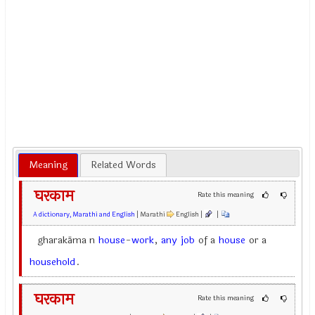
Meaning
Related Words
घरकाम
Rate this meaning
A dictionary, Marathi and English
| Marathi
English |
|
gharakāma n
house
-
work
,
any
job
of a
house
or a
household
.
घरकाम
Rate this meaning