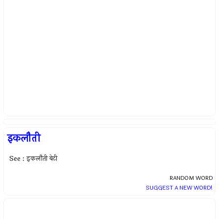
इकलौती
See : इकलौती बेटी
RANDOM WORD
SUGGEST A NEW WORD!