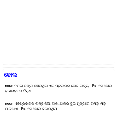
ଢୋଲ
noun
ଚମଡ଼ା ଢଙ୍କା ହୋଇଥିବା ଏକ ପ୍ରକାରର ଛୋଟ ବାଦ୍ୟ Ex.
ସେ ଢୋଲ
ବଜାଇବାରେ ନିପୁଣ
noun
ଏକପ୍ରକାରର ଲମ୍ବାଳିଆ ବାଜା ଯାହାର ଦୁଇ ମୁଣ୍ଡରେ ଚମଡ଼ା ମଡ଼ା
ଯାଇଥାଏ Ex.
ସେ ଢୋଲ ବଜାଉଥିଲା