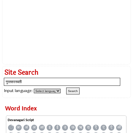
Site Search
Input language:
Word Index
Devanagari Script
ँ
अः
अं
अ
आ
इ
ई
उ
ऊ
ऋ
ऌ
ऍ
ए
ऐ
ऑ