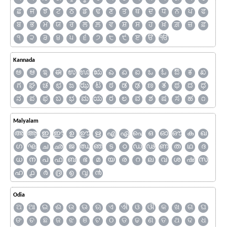
ਛ
ਜ
ਝ
ਟ
ਠ
ਡ
ਢ
ਣ
ਤ
ਥ
ਦ
ਧ
ਨ
ਪ
ਫ
ਬ
ਭ
ਮ
ਯ
ਰ
ਲ
ਲ਼
ਵ
ਸ਼
ਸ
ਹ
ਖ਼
ਗ਼
ਜ਼
ਫ਼
੧
੨
੩
੪
੫
੬
੭
੮
੯
ੲ
ੳ
ੴ
Kannada
ಅ
ಆ
ಇ
ಈ
ಉ
ಊ
ಋ
ಎ
ಏ
ಐ
ಒ
ಓ
ಔ
ಕ
ಖ
ಗ
ಘ
ಚ
ಛ
ಜ
ಝ
ಟ
ಠ
ಡ
ಢ
ಣ
ತ
ಥ
ದ
ಧ
ನ
ಪ
ಫ
ಬ
ಭ
ಮ
ಯ
ರ
ಲ
ವ
ಶ
ಷ
ಸ
ಹ
೧
Malyalam
അ
ആ
ഇ
ഈ
ഉ
ഊ
ഋ
എ
ഏ
ഐ
ഒ
ഓ
ഔ
ക
ഖ
ഗ
ഘ
ച
ഛ
ജ
ഝ
ഞ
ട
ഠ
ഡ
ഢ
ണ
ത
ഥ
ദ
ധ
ന
പ
ഫ
ബ
ഭ
മ
യ
ര
റ
ല
വ
ശ
ഷ
സ
ഹ
൧
൪
൫
൭
൮
൯
Odia
ଅ
ଆ
ଇ
ଈ
ଉ
ଊ
ଋ
ଏ
ଐ
ଓ
ଔ
କ
ଖ
ଗ
ଘ
ଙ
ଚ
ଛ
ଜ
ଝ
ଞ
ଟ
ଠ
ଡ
ଢ
ଣ
ତ
ଥ
ଦ
ଧ