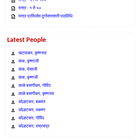
मन्त्र - ५१ ते १००
मन्त्र - १ ते ५०
मन्त्र प्रतिलोम दुर्गासप्तशती पाठविधिः
Latest People
खटावकर, कृष्णराव
कंक, कृष्णाजी
कंक, येसाजी
कंक, कृष्णजी
काळे बसणीकर, गोविंद
काळे बसणीकर, कृष्णराव
कोल्हटकर, बळवंत
कोल्हटकर, लक्ष्मण
कोल्हटकर, गोविंद
कोल्हटकर, राम्रचंद्र