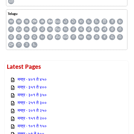
ஹ
Telugu
అ
ఆ
ఇ
ఈ
ఉ
ఊ
ఋ
ఎ
ఏ
ఐ
ఒ
ఓ
ఔ
క
ఖ
గ
ఘ
ఙ
చ
ఛ
జ
ఝ
ట
ఠ
డ
ఢ
ణ
త
థ
ద
ధ
న
ప
ఫ
బ
భ
మ
య
ర
ఱ
ల
వ
శ
ష
స
హ
౧
౩
౬
Latest Pages
मन्त्र - ४०१ ते ४५०
मन्त्र - ३५१ ते ४००
मन्त्र - ३०१ ते ३५०
मन्त्र - २५१ ते ३००
मन्त्र - २०१ ते २५०
मन्त्र - १५१ ते २००
मन्त्र - १०१ ते १५०