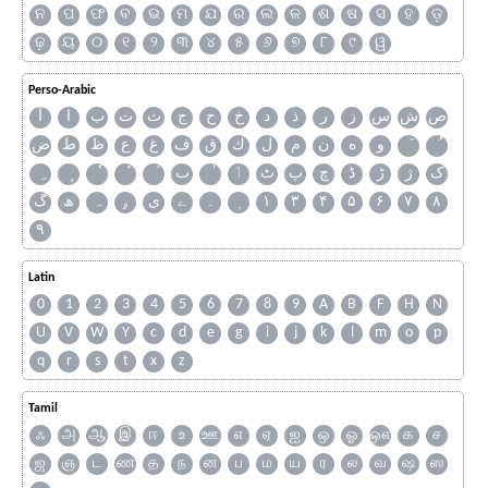
ନ
ପ
ଫ
ବ
ଭ
ମ
ଯ
ର
ଲ
ଳ
ଶ
ଷ
ସ
ହ
ଡ଼
ଢ଼
ୟ
୦
୧
୨
୩
୪
୫
୬
୭
୮
୯
ୱ
Perso-Arabic
ص
ش
س
ز
ر
ذ
د
خ
ح
ج
ث
ت
ب
ا
آ
و
ه
ن
م
ل
ك
ق
ف
غ
ع
ظ
ط
ض
ک
ژ
ڑ
ڈ
چ
پ
ٹ
ٲ
ٮ
گ
ھ
ہ
ۄ
ی
ے
۔
۱
۳
۴
۵
۶
۷
۸
۹
Latin
0
1
2
3
4
5
6
7
8
9
A
B
F
H
N
U
V
W
Y
c
d
e
g
i
j
k
l
m
o
p
q
r
s
t
x
z
Tamil
ஃ
அ
ஆ
இ
ஈ
உ
ஊ
எ
ஏ
ஐ
ஒ
ஓ
ஔ
க
ச
ஜ
ஞ
ட
ண
த
ந
ன
ப
ம
ய
ர
ல
வ
ஷ
ஸ