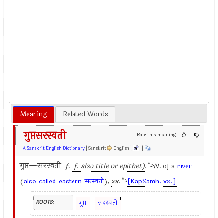
Meaning
Related Words
गुप्तसरस्वती
Rate this meaning
A Sanskrit English Dictionary
| Sanskrit
English |
|
गुप्त—सरस्वती
f.
f.
also title or epithet).">N.
of a
river
(
also
called
eastern
सरस्वती
),
xx.">
[KapSaṃh. xx.]
गुप्त
सरस्वती
ROOTS: