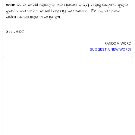
noun
ଚମଡ଼ା ଛାଉଣି ହୋଇଥିବା ଏକ ପ୍ରକାର ବାଦ୍ୟ ଯାହାକୁ କାନ୍ଧରେ ଝୁଲାଇ
ଦୁଇଟି ପତଳା ପାତିଆ ବା କାଠି ସାହାଯ୍ୟରେ ବଜାଯାଏ Ex.
ଢୋଲ ବଜାଇ
ତାଜିଆ ଶୋଭାଯାତ୍ରା ଆରମ୍ଭ ହୁଏ
See : ପେଟ
RANDOM WORD
SUGGEST A NEW WORD!