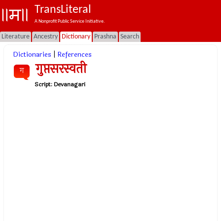
TransLiteral
A Nonprofit Public Service Initiative.
Literature
Ancestry
Dictionary
Prashna
Search
Dictionaries
|
References
गुप्तसरस्वती
ग
Script:
Devanagari