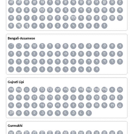
ओ
औ
क
क्ष
ख
ग
घ
ङ
च
छ
ज्ञ
ज
झ
ञ
ट
ठ
ड
ढ
ण
त्र
त
थ
द
ध
न
ऩ
प
फ
ब
भ
म
य
र
ऱ
ल
ळ
व
श
श्र
ष
स
ह
ॐ
ज़
फ़
य़
ॠ
ॡ
०
१
२
३
४
५
६
७
८
९
Bengali-Assamese
ঁ
ং
অ
আ
ই
ঈ
উ
ঊ
ঋ
এ
ঐ
ও
ঔ
ক
খ
গ
ঘ
ঙ
চ
ছ
জ
ঝ
ঞ
ঠ
ড
ঢ
ণ
ত
থ
দ
ধ
ন
প
ফ
ব
ভ
ম
য
র
ল
শ
ষ
স
হ
য়
০
১
২
৩
৪
৫
৬
৭
৮
৯
ৰ
ৱ
Gujrati Lipi
અ
આ
ઇ
ઈ
ઉ
ઊ
ઋ
ઍ
એ
ઐ
ઑ
ઓ
ઔ
ક
ખ
ગ
ઘ
ચ
છ
જ
ઝ
ઞ
ટ
ઠ
ડ
ઢ
ણ
ત
થ
દ
ધ
ન
પ
ફ
બ
ભ
મ
ય
ર
લ
વ
શ
ષ
સ
હ
ૐ
૦
૧
૨
૩
૪
૫
૬
૭
૮
૯
Gurmukhi
ਅ
ਆ
ਇ
ਈ
ਉ
ਊ
ਏ
ਐ
ਓ
ਔ
ਕ
ਖ
ਗ
ਘ
ਚ