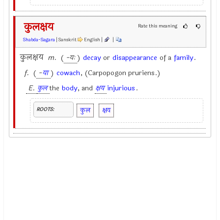
कुलक्षय
Rate this meaning
Shabda-Sagara
| Sanskrit
English |
|
कुलक्षय
m.
(
-यः
)
decay
or
disappearance
of a
family
.
f.
(
-
या
)
cowach
, (Carpopogon pruriens.)
E.
कुल
the
body
, and
क्षय
injurious
.
कुल
क्षय
ROOTS: