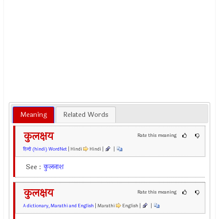
Meaning
Related Words
कुलक्षय
Rate this meaning
हिन्दी (hindi) WordNet
| Hindi
Hindi |
|
See :
कुलनाश
कुलक्षय
Rate this meaning
A dictionary, Marathi and English
| Marathi
English |
|