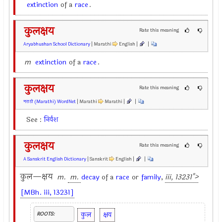
extinction
of a
race
.
कुलक्षय
Rate this meaning
Aryabhushan School Dictionary
| Marathi
English |
|
m
extinction
of a
race
.
कुलक्षय
Rate this meaning
मराठी (Marathi) WordNet
| Marathi
Marathi |
|
See :
निर्वंश
कुलक्षय
Rate this meaning
A Sanskrit English Dictionary
| Sanskrit
English |
|
कुल—क्षय
m.
m.
decay
of a
race
or
family
,
iii, 13231">
[MBh. iii, 13231]
कुल
क्षय
ROOTS: