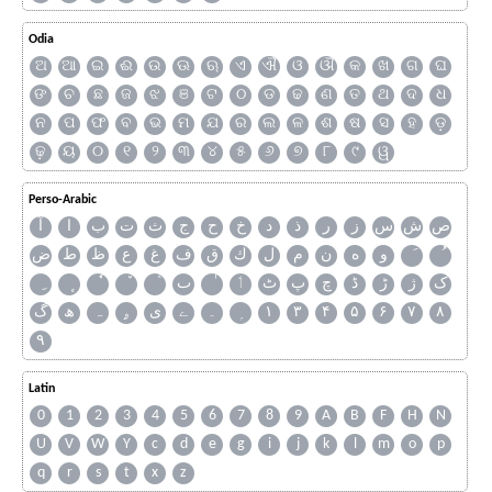
Odia
ଅ
ଆ
ଇ
ଈ
ଉ
ଊ
ଋ
ଏ
ଐ
ଓ
ଔ
କ
ଖ
ଗ
ଘ
ଙ
ଚ
ଛ
ଜ
ଝ
ଞ
ଟ
ଠ
ଡ
ଢ
ଣ
ତ
ଥ
ଦ
ଧ
ନ
ପ
ଫ
ବ
ଭ
ମ
ଯ
ର
ଲ
ଳ
ଶ
ଷ
ସ
ହ
ଡ଼
ଢ଼
ୟ
୦
୧
୨
୩
୪
୫
୬
୭
୮
୯
ୱ
Perso-Arabic
ص
ش
س
ز
ر
ذ
د
خ
ح
ج
ث
ت
ب
ا
آ
و
ه
ن
م
ل
ك
ق
ف
غ
ع
ظ
ط
ض
ک
ژ
ڑ
ڈ
چ
پ
ٹ
ٲ
ٮ
گ
ھ
ہ
ۄ
ی
ے
۔
۱
۳
۴
۵
۶
۷
۸
۹
Latin
0
1
2
3
4
5
6
7
8
9
A
B
F
H
N
U
V
W
Y
c
d
e
g
i
j
k
l
m
o
p
q
r
s
t
x
z