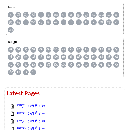
Tamil
ஃ
அ
ஆ
இ
ஈ
உ
ஊ
எ
ஏ
ஐ
ஒ
ஓ
ஔ
க
ச
ஜ
ஞ
ட
ண
த
ந
ன
ப
ம
ய
ர
ல
வ
ஷ
ஸ
ஹ
Telugu
అ
ఆ
ఇ
ఈ
ఉ
ఊ
ఋ
ఎ
ఏ
ఐ
ఒ
ఓ
ఔ
క
ఖ
గ
ఘ
ఙ
చ
ఛ
జ
ఝ
ట
ఠ
డ
ఢ
ణ
త
థ
ద
ధ
న
ప
ఫ
బ
భ
మ
య
ర
ఱ
ల
వ
శ
ష
స
హ
౧
౩
౬
Latest Pages
मन्त्र - ४०१ ते ४५०
मन्त्र - ३५१ ते ४००
मन्त्र - ३०१ ते ३५०
मन्त्र - २५१ ते ३००