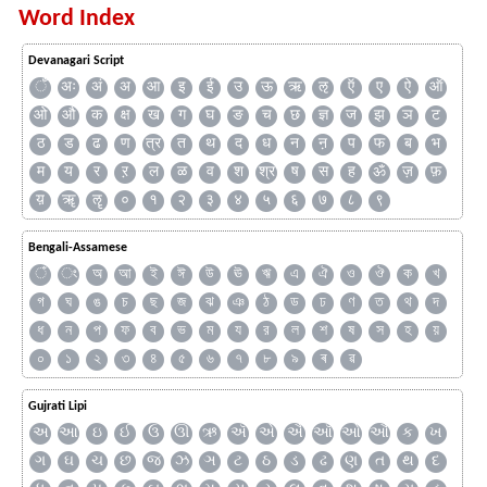
Word Index
Devanagari Script
ँ
अः
अं
अ
आ
इ
ई
उ
ऊ
ऋ
ऌ
ऍ
ए
ऐ
ऑ
ओ
औ
क
क्ष
ख
ग
घ
ङ
च
छ
ज्ञ
ज
झ
ञ
ट
ठ
ड
ढ
ण
त्र
त
थ
द
ध
न
ऩ
प
फ
ब
भ
म
य
र
ऱ
ल
ळ
व
श
श्र
ष
स
ह
ॐ
ज़
फ़
य़
ॠ
ॡ
०
१
२
३
४
५
६
७
८
९
Bengali-Assamese
ঁ
ং
অ
আ
ই
ঈ
উ
ঊ
ঋ
এ
ঐ
ও
ঔ
ক
খ
গ
ঘ
ঙ
চ
ছ
জ
ঝ
ঞ
ঠ
ড
ঢ
ণ
ত
থ
দ
ধ
ন
প
ফ
ব
ভ
ম
য
র
ল
শ
ষ
স
হ
য়
০
১
২
৩
৪
৫
৬
৭
৮
৯
ৰ
ৱ
Gujrati Lipi
અ
આ
ઇ
ઈ
ઉ
ઊ
ઋ
ઍ
એ
ઐ
ઑ
ઓ
ઔ
ક
ખ
ગ
ઘ
ચ
છ
જ
ઝ
ઞ
ટ
ઠ
ડ
ઢ
ણ
ત
થ
દ