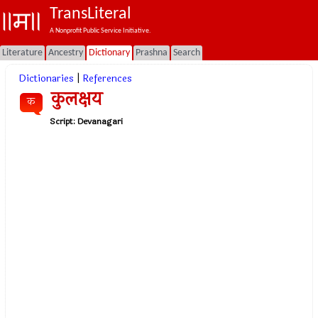
TransLiteral
A Nonprofit Public Service Initiative.
Literature
Ancestry
Dictionary
Prashna
Search
Dictionaries
|
References
कुलक्षय
क
Script:
Devanagari