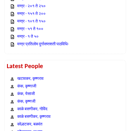
मन्त्र - २०१ ते २५०
मन्त्र - १५१ ते २००
मन्त्र - १०१ ते १५०
मन्त्र - ५१ ते १००
मन्त्र - १ ते ५०
मन्त्र प्रतिलोम दुर्गासप्तशती पाठविधिः
Latest People
खटावकर, कृष्णराव
कंक, कृष्णाजी
कंक, येसाजी
कंक, कृष्णजी
काळे बसणीकर, गोविंद
काळे बसणीकर, कृष्णराव
कोल्हटकर, बळवंत