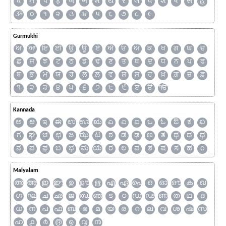
ધ
ન
પ
ફ
બ
ભ
મ
ય
ર
લ
વ
શ
ષ
સ
હ
ૐ
૦
૧
૨
૩
૪
૫
૬
૭
૮
૯
Gurmukhi
ਅ
ਆ
ਇ
ਈ
ਉ
ਊ
ਏ
ਐ
ਓ
ਔ
ਕ
ਖ
ਗ
ਘ
ਚ
ਛ
ਜ
ਝ
ਟ
ਠ
ਡ
ਢ
ਣ
ਤ
ਥ
ਦ
ਧ
ਨ
ਪ
ਫ
ਬ
ਭ
ਮ
ਯ
ਰ
ਲ
ਲ਼
ਵ
ਸ਼
ਸ
ਹ
ਖ਼
ਗ਼
ਜ਼
ਫ਼
੧
੨
੩
੪
੫
੬
੭
੮
੯
ੲ
ੳ
ੴ
Kannada
ಅ
ಆ
ಇ
ಈ
ಉ
ಊ
ಋ
ಎ
ಏ
ಐ
ಒ
ಓ
ಔ
ಕ
ಖ
ಗ
ಘ
ಚ
ಛ
ಜ
ಝ
ಟ
ಠ
ಡ
ಢ
ಣ
ತ
ಥ
ದ
ಧ
ನ
ಪ
ಫ
ಬ
ಭ
ಮ
ಯ
ರ
ಲ
ವ
ಶ
ಷ
ಸ
ಹ
೧
Malyalam
അ
ആ
ഇ
ഈ
ഉ
ഊ
ഋ
എ
ഏ
ഐ
ഒ
ഓ
ഔ
ക
ഖ
ഗ
ഘ
ച
ഛ
ജ
ഝ
ഞ
ട
ഠ
ഡ
ഢ
ണ
ത
ഥ
ദ
ധ
ന
പ
ഫ
ബ
ഭ
മ
യ
ര
റ
ല
വ
ശ
ഷ
സ
ഹ
൧
൪
൫
൭
൮
൯