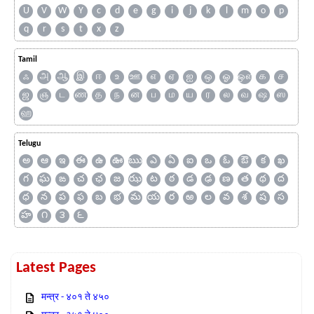
U
V
W
Y
c
d
e
g
i
j
k
l
m
o
p
q
r
s
t
x
z
Tamil
ஃ
அ
ஆ
இ
ஈ
உ
ஊ
எ
ஏ
ஐ
ஒ
ஓ
ஔ
க
ச
ஜ
ஞ
ட
ண
த
ந
ன
ப
ம
ய
ர
ல
வ
ஷ
ஸ
ஹ
Telugu
అ
ఆ
ఇ
ఈ
ఉ
ఊ
ఋ
ఎ
ఏ
ఐ
ఒ
ఓ
ఔ
క
ఖ
గ
ఘ
ఙ
చ
ఛ
జ
ఝ
ట
ఠ
డ
ఢ
ణ
త
థ
ద
ధ
న
ప
ఫ
బ
భ
మ
య
ర
ఱ
ల
వ
శ
ష
స
హ
౧
౩
౬
Latest Pages
मन्त्र - ४०१ ते ४५०