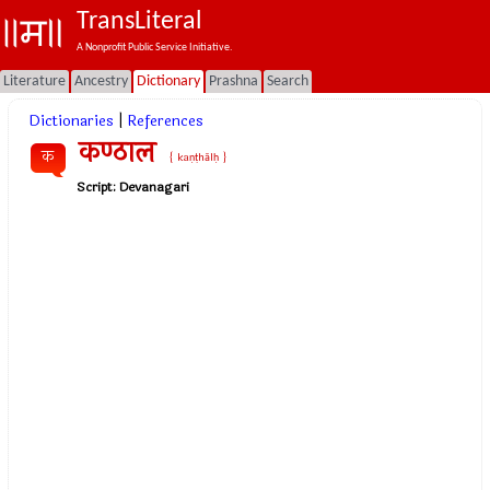
TransLiteral
A Nonprofit Public Service Initiative.
Literature
Ancestry
Dictionary
Prashna
Search
Dictionaries
|
References
कण्ठाल
क
{ kaṇṭhālḥ }
Script:
Devanagari