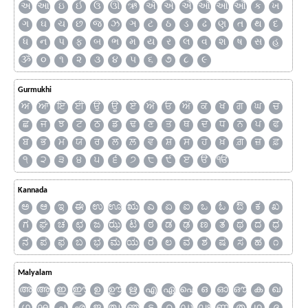
અ
આ
ઇ
ઈ
ઉ
ઊ
ઋ
ઍ
એ
ઐ
ઑ
ઓ
ઔ
ક
ખ
ગ
ઘ
ચ
છ
જ
ઝ
ઞ
ટ
ઠ
ડ
ઢ
ણ
ત
થ
દ
ધ
ન
પ
ફ
બ
ભ
મ
ય
ર
લ
વ
શ
ષ
સ
હ
ૐ
૦
૧
૨
૩
૪
૫
૬
૭
૮
૯
Gurmukhi
ਅ
ਆ
ਇ
ਈ
ਉ
ਊ
ਏ
ਐ
ਓ
ਔ
ਕ
ਖ
ਗ
ਘ
ਚ
ਛ
ਜ
ਝ
ਟ
ਠ
ਡ
ਢ
ਣ
ਤ
ਥ
ਦ
ਧ
ਨ
ਪ
ਫ
ਬ
ਭ
ਮ
ਯ
ਰ
ਲ
ਲ਼
ਵ
ਸ਼
ਸ
ਹ
ਖ਼
ਗ਼
ਜ਼
ਫ਼
੧
੨
੩
੪
੫
੬
੭
੮
੯
ੲ
ੳ
ੴ
Kannada
ಅ
ಆ
ಇ
ಈ
ಉ
ಊ
ಋ
ಎ
ಏ
ಐ
ಒ
ಓ
ಔ
ಕ
ಖ
ಗ
ಘ
ಚ
ಛ
ಜ
ಝ
ಟ
ಠ
ಡ
ಢ
ಣ
ತ
ಥ
ದ
ಧ
ನ
ಪ
ಫ
ಬ
ಭ
ಮ
ಯ
ರ
ಲ
ವ
ಶ
ಷ
ಸ
ಹ
೧
Malyalam
അ
ആ
ഇ
ഈ
ഉ
ഊ
ഋ
എ
ഏ
ഐ
ഒ
ഓ
ഔ
ക
ഖ
ഗ
ഘ
ച
ഛ
ജ
ഝ
ഞ
ട
ഠ
ഡ
ഢ
ണ
ത
ഥ
ദ