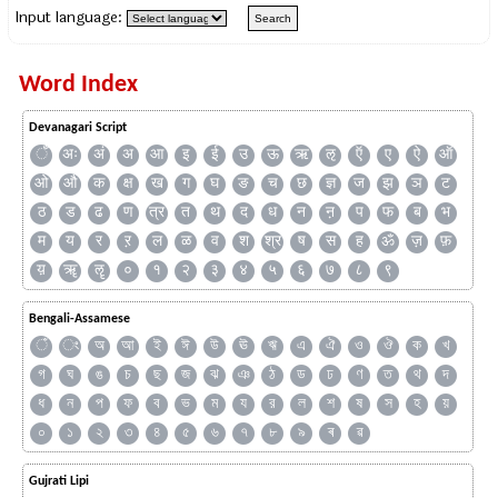
Input language:
Word Index
Devanagari Script
ँ
अः
अं
अ
आ
इ
ई
उ
ऊ
ऋ
ऌ
ऍ
ए
ऐ
ऑ
ओ
औ
क
क्ष
ख
ग
घ
ङ
च
छ
ज्ञ
ज
झ
ञ
ट
ठ
ड
ढ
ण
त्र
त
थ
द
ध
न
ऩ
प
फ
ब
भ
म
य
र
ऱ
ल
ळ
व
श
श्र
ष
स
ह
ॐ
ज़
फ़
य़
ॠ
ॡ
०
१
२
३
४
५
६
७
८
९
Bengali-Assamese
ঁ
ং
অ
আ
ই
ঈ
উ
ঊ
ঋ
এ
ঐ
ও
ঔ
ক
খ
গ
ঘ
ঙ
চ
ছ
জ
ঝ
ঞ
ঠ
ড
ঢ
ণ
ত
থ
দ
ধ
ন
প
ফ
ব
ভ
ম
য
র
ল
শ
ষ
স
হ
য়
০
১
২
৩
৪
৫
৬
৭
৮
৯
ৰ
ৱ
Gujrati Lipi