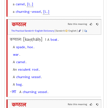
a
camel
,
[L.]
a
churning
-
vessel
,
[L.]
कण्ठाल
Rate this meaning
The Practical Sanskrit-English Dictionary
| Sanskrit
English |
|
कण्ठालः [kaṇṭhālḥ]
1 A
boat
.
A
spade
,
hoe
.
war
.
A
camel
.
An
esculent
root
.
A
churning
vessel
.
A
bag
.
-
ला
A
churning
vessel
.
कण्ठाल
Rate this meaning