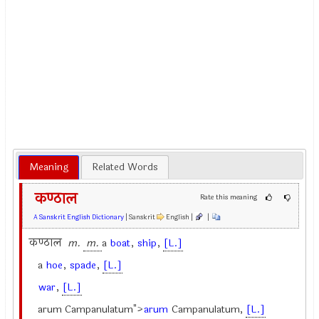
Meaning
Related Words
कण्ठाल
Rate this meaning
A Sanskrit English Dictionary
| Sanskrit
English |
|
कण्ठाल
m.
m.
a
boat
,
ship
,
[L.]
a
hoe
,
spade
,
[L.]
war
,
[L.]
arum Campanulatum">
arum
Campanulatum
,
[L.]