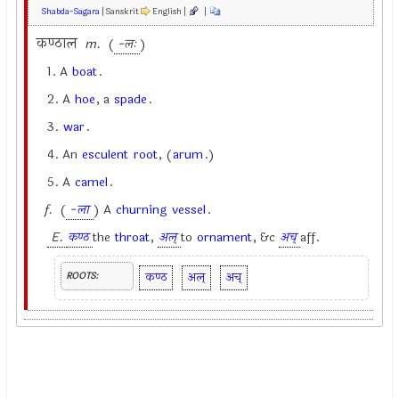
Shabda-Sagara
| Sanskrit
English |
|
कण्ठाल
m.
(
-लः
)
1. A
boat
.
2. A
hoe
, a
spade
.
3.
war
.
4. An
esculent
root
, (
arum
.)
5. A
camel
.
f.
(
-
ला
) A
churning
vessel
.
E.
कण्ठ
the
throat
,
अल्
to
ornament
, &c
अच्
aff.
कण्ठ
अल्
अच्
ROOTS: