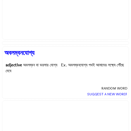
অবলম্বনযোগ্য
adjective
অবলম্বন বা ভরসার যোগ্য Ex.
অবলম্বনযোগ্য পথই আমাদের লক্ষ্যে পৌঁছে
দেবে
RANDOM WORD
SUGGEST A NEW WORD!