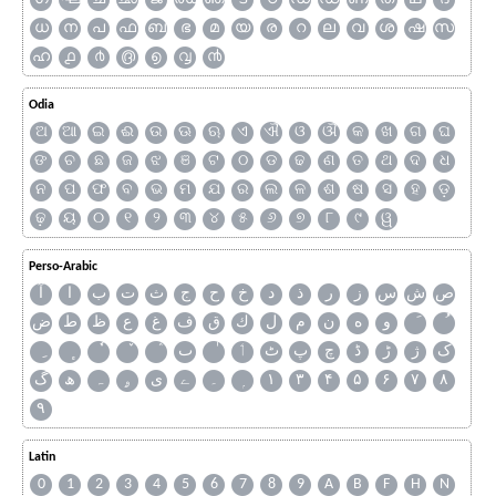
ധ
ന
പ
ഫ
ബ
ഭ
മ
യ
ര
റ
ല
വ
ശ
ഷ
സ
ഹ
൧
൪
൫
൭
൮
൯
Odia
ଅ
ଆ
ଇ
ଈ
ଉ
ଊ
ଋ
ଏ
ଐ
ଓ
ଔ
କ
ଖ
ଗ
ଘ
ଙ
ଚ
ଛ
ଜ
ଝ
ଞ
ଟ
ଠ
ଡ
ଢ
ଣ
ତ
ଥ
ଦ
ଧ
ନ
ପ
ଫ
ବ
ଭ
ମ
ଯ
ର
ଲ
ଳ
ଶ
ଷ
ସ
ହ
ଡ଼
ଢ଼
ୟ
୦
୧
୨
୩
୪
୫
୬
୭
୮
୯
ୱ
Perso-Arabic
ص
ش
س
ز
ر
ذ
د
خ
ح
ج
ث
ت
ب
ا
آ
و
ه
ن
م
ل
ك
ق
ف
غ
ع
ظ
ط
ض
ک
ژ
ڑ
ڈ
چ
پ
ٹ
ٲ
ٮ
گ
ھ
ہ
ۄ
ی
ے
۔
۱
۳
۴
۵
۶
۷
۸
۹
Latin
0
1
2
3
4
5
6
7
8
9
A
B
F
H
N