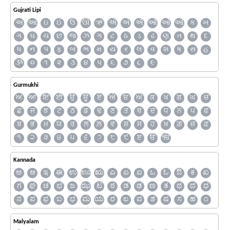
Gujrati Lipi
અ
આ
ઇ
ઈ
ઉ
ઊ
ઋ
ઍ
એ
ઐ
ઑ
ઓ
ઔ
ક
ખ
ગ
ઘ
ચ
છ
જ
ઝ
ઞ
ટ
ઠ
ડ
ઢ
ણ
ત
થ
દ
ધ
ન
પ
ફ
બ
ભ
મ
ય
ર
લ
વ
શ
ષ
સ
હ
ૐ
૦
૧
૨
૩
૪
૫
૬
૭
૮
૯
Gurmukhi
ਅ
ਆ
ਇ
ਈ
ਉ
ਊ
ਏ
ਐ
ਓ
ਔ
ਕ
ਖ
ਗ
ਘ
ਚ
ਛ
ਜ
ਝ
ਟ
ਠ
ਡ
ਢ
ਣ
ਤ
ਥ
ਦ
ਧ
ਨ
ਪ
ਫ
ਬ
ਭ
ਮ
ਯ
ਰ
ਲ
ਲ਼
ਵ
ਸ਼
ਸ
ਹ
ਖ਼
ਗ਼
ਜ਼
ਫ਼
੧
੨
੩
੪
੫
੬
੭
੮
੯
ੲ
ੳ
ੴ
Kannada
ಅ
ಆ
ಇ
ಈ
ಉ
ಊ
ಋ
ಎ
ಏ
ಐ
ಒ
ಓ
ಔ
ಕ
ಖ
ಗ
ಘ
ಚ
ಛ
ಜ
ಝ
ಟ
ಠ
ಡ
ಢ
ಣ
ತ
ಥ
ದ
ಧ
ನ
ಪ
ಫ
ಬ
ಭ
ಮ
ಯ
ರ
ಲ
ವ
ಶ
ಷ
ಸ
ಹ
೧
Malyalam