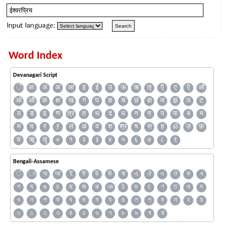
Input language:
Word Index
Devanagari Script
ँ
अः
अं
अ
आ
इ
ई
उ
ऊ
ऋ
ऌ
ऍ
ए
ऐ
ऑ
ओ
औ
क
क्ष
ख
ग
घ
ङ
च
छ
ज्ञ
ज
झ
ञ
ट
ठ
ड
ढ
ण
त्र
त
थ
द
ध
न
ऩ
प
फ
ब
भ
म
य
र
ऱ
ल
ळ
व
श
श्र
ष
स
ह
ॐ
ज़
फ़
य़
ॠ
ॡ
०
१
२
३
४
५
६
७
८
९
Bengali-Assamese
ঁ
ং
অ
আ
ই
ঈ
উ
ঊ
ঋ
এ
ঐ
ও
ঔ
ক
খ
গ
ঘ
ঙ
চ
ছ
জ
ঝ
ঞ
ঠ
ড
ঢ
ণ
ত
থ
দ
ধ
ন
প
ফ
ব
ভ
ম
য
র
ল
শ
ষ
স
হ
য়
০
১
২
৩
৪
৫
৬
৭
৮
৯
ৰ
ৱ