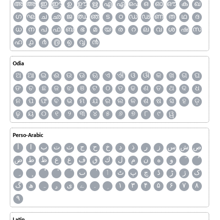
അ
ആ
ഇ
ഈ
ഉ
ഊ
ഋ
എ
ഏ
ഐ
ഒ
ഓ
ഔ
ക
ഖ
ഗ
ഘ
ച
ഛ
ജ
ഝ
ഞ
ട
ഠ
ഡ
ഢ
ണ
ത
ഥ
ദ
ധ
ന
പ
ഫ
ബ
ഭ
മ
യ
ര
റ
ല
വ
ശ
ഷ
സ
ഹ
൧
൪
൫
൭
൮
൯
Odia
ଅ
ଆ
ଇ
ଈ
ଉ
ଊ
ଋ
ଏ
ଐ
ଓ
ଔ
କ
ଖ
ଗ
ଘ
ଙ
ଚ
ଛ
ଜ
ଝ
ଞ
ଟ
ଠ
ଡ
ଢ
ଣ
ତ
ଥ
ଦ
ଧ
ନ
ପ
ଫ
ବ
ଭ
ମ
ଯ
ର
ଲ
ଳ
ଶ
ଷ
ସ
ହ
ଡ଼
ଢ଼
ୟ
୦
୧
୨
୩
୪
୫
୬
୭
୮
୯
ୱ
Perso-Arabic
ص
ش
س
ز
ر
ذ
د
خ
ح
ج
ث
ت
ب
ا
آ
و
ه
ن
م
ل
ك
ق
ف
غ
ع
ظ
ط
ض
ک
ژ
ڑ
ڈ
چ
پ
ٹ
ٲ
ٮ
گ
ھ
ہ
ۄ
ی
ے
۔
۱
۳
۴
۵
۶
۷
۸
۹