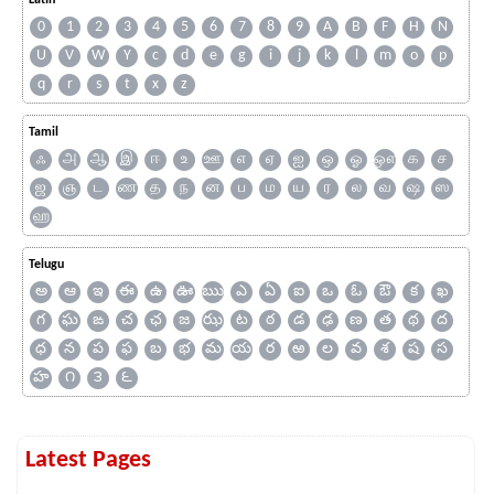
Latin
0
1
2
3
4
5
6
7
8
9
A
B
F
H
N
U
V
W
Y
c
d
e
g
i
j
k
l
m
o
p
q
r
s
t
x
z
Tamil
ஃ
அ
ஆ
இ
ஈ
உ
ஊ
எ
ஏ
ஐ
ஒ
ஓ
ஔ
க
ச
ஜ
ஞ
ட
ண
த
ந
ன
ப
ம
ய
ர
ல
வ
ஷ
ஸ
ஹ
Telugu
అ
ఆ
ఇ
ఈ
ఉ
ఊ
ఋ
ఎ
ఏ
ఐ
ఒ
ఓ
ఔ
క
ఖ
గ
ఘ
ఙ
చ
ఛ
జ
ఝ
ట
ఠ
డ
ఢ
ణ
త
థ
ద
ధ
న
ప
ఫ
బ
భ
మ
య
ర
ఱ
ల
వ
శ
ష
స
హ
౧
౩
౬
Latest Pages