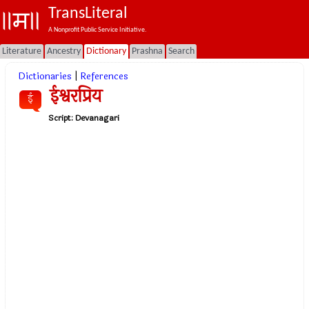
TransLiteral
A Nonprofit Public Service Initiative.
Literature
Ancestry
Dictionary
Prashna
Search
Dictionaries
|
References
ईश्वरप्रिय
ई
Script:
Devanagari